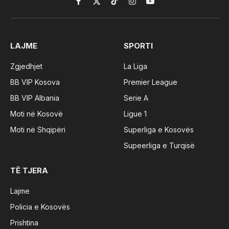
Facebook
X
TikTok
Instagram
YouTube
(Twitter)
LAJME
SPORTI
Zgjedhjet
La Liga
BB VIP Kosova
Premier League
BB VIP Albania
Serie A
Moti në Kosovë
Ligue 1
Moti në Shqipëri
Superliga e Kosovës
Supeerliga e Turqisë
TË TJERA
Lajme
Policia e Kosovës
Prishtina