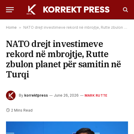
Home
»
NATO drejt investimeve rekord në mbrojtje, Rutte zbulon planet për samitin në Turqi
NATO drejt investimeve
rekord në mbrojtje, Rutte
zbulon planet për samitin në
Turqi
By
korrektpress
June 26, 2026
MARK RUTTE
2 Mins Read