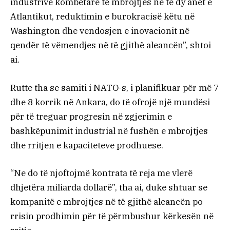
industrive kombëtare të mbrojtjes në të dy anët e
Atlantikut, reduktimin e burokracisë këtu në
Washington dhe vendosjen e inovacionit në
qendër të vëmendjes në të gjithë aleancën”, shtoi
ai.
Rutte tha se samiti i NATO-s, i planifikuar për më 7
dhe 8 korrik në Ankara, do të ofrojë një mundësi
për të treguar progresin në zgjerimin e
bashkëpunimit industrial në fushën e mbrojtjes
dhe rritjen e kapaciteteve prodhuese.
“Ne do të njoftojmë kontrata të reja me vlerë
dhjetëra miliarda dollarë”, tha ai, duke shtuar se
kompanitë e mbrojtjes në të gjithë aleancën po
rrisin prodhimin për të përmbushur kërkesën në