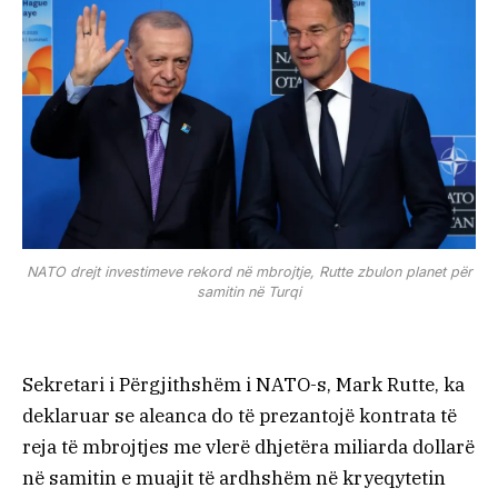
NATO drejt investimeve rekord në mbrojtje, Rutte zbulon planet për
samitin në Turqi
Sekretari i Përgjithshëm i NATO-s, Mark Rutte, ka
deklaruar se aleanca do të prezantojë kontrata të
reja të mbrojtjes me vlerë dhjetëra miliarda dollarë
në samitin e muajit të ardhshëm në kryeqytetin