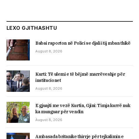
LEXO GJITHASHTU
Babai raporton në Polici se djali i tij mban thikë
August 8, 2026
Kurti: Të ulemi e të bëjmë marrëveshje për
institucionet
August 8, 2026
E gjuajti me vezë Kurtin, ​Gjini: Timja kurrë nuk
ka munguar për vendin
August 8, 2026
Ambasada britanike thirrje për tejkalimin e