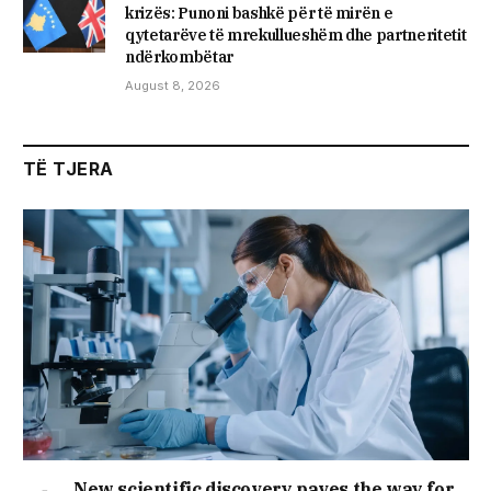
krizës: Punoni bashkë për të mirën e
qytetarëve të mrekullueshëm dhe partneritetit
ndërkombëtar
August 8, 2026
TË TJERA
New scientific discovery paves the way for