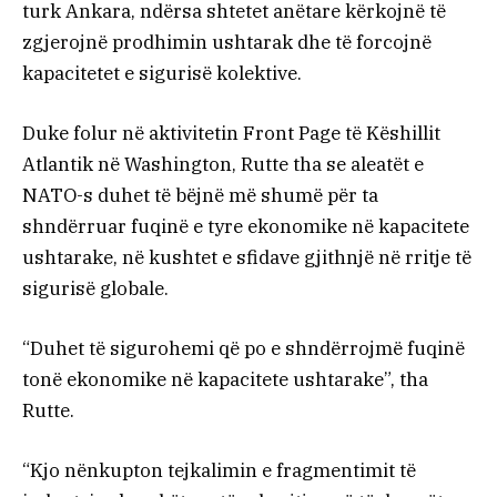
turk Ankara, ndërsa shtetet anëtare kërkojnë të
zgjerojnë prodhimin ushtarak dhe të forcojnë
kapacitetet e sigurisë kolektive.
Duke folur në aktivitetin Front Page të Këshillit
Atlantik në Washington, Rutte tha se aleatët e
NATO-s duhet të bëjnë më shumë për ta
shndërruar fuqinë e tyre ekonomike në kapacitete
ushtarake, në kushtet e sfidave gjithnjë në rritje të
sigurisë globale.
“Duhet të sigurohemi që po e shndërrojmë fuqinë
tonë ekonomike në kapacitete ushtarake”, tha
Rutte.
“Kjo nënkupton tejkalimin e fragmentimit të