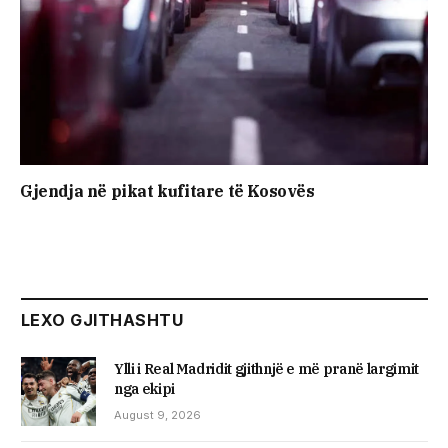
Gjendja në pikat kufitare të Kosovës
LEXO GJITHASHTU
Ylli i Real Madridit gjithnjë e më pranë largimit
nga ekipi
August 9, 2026