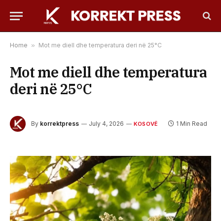
Home
»
​Mot me diell dhe temperatura deri në 25°C
​Mot me diell dhe temperatura
deri në 25°C
By
korrektpress
July 4, 2026
1 Min Read
KOSOVË