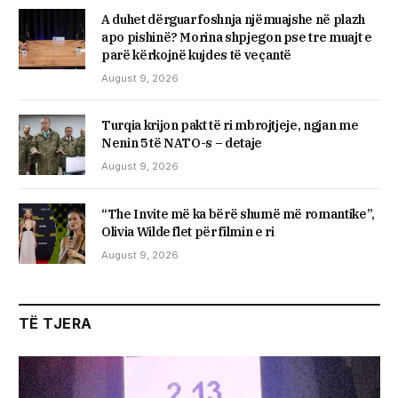
A duhet dërguar foshnja njëmuajshe në plazh
apo pishinë? Morina shpjegon pse tre muajt e
parë kërkojnë kujdes të veçantë
August 9, 2026
Turqia krijon pakt të ri mbrojtjeje, ngjan me
Nenin 5 të NATO-s – detaje
August 9, 2026
“The Invite më ka bërë shumë më romantike”,
Olivia Wilde flet për filmin e ri
August 9, 2026
TË TJERA