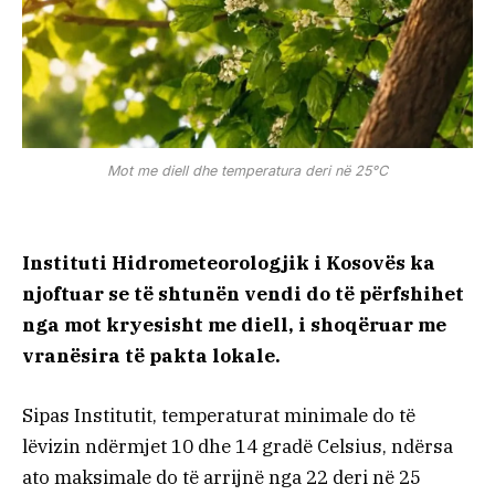
​Mot me diell dhe temperatura deri në 25°C
Instituti Hidrometeorologjik i Kosovës ka
njoftuar se të shtunën vendi do të përfshihet
nga mot kryesisht me diell, i shoqëruar me
vranësira të pakta lokale.
Sipas Institutit, temperaturat minimale do të
lëvizin ndërmjet 10 dhe 14 gradë Celsius, ndërsa
ato maksimale do të arrijnë nga 22 deri në 25