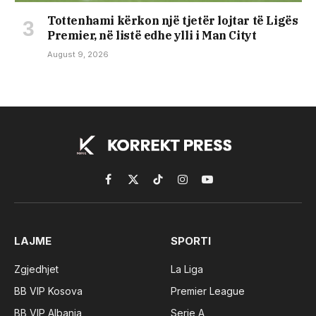
Tottenhami kërkon një tjetër lojtar të Ligës
Premier, në listë edhe ylli i Man Cityt
August 9, 2026
Facebook
X
TikTok
Instagram
YouTube
(Twitter)
LAJME
SPORTI
Zgjedhjet
La Liga
BB VIP Kosova
Premier League
BB VIP Albania
Serie A