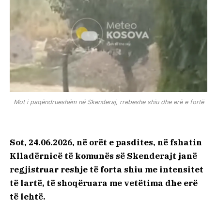
Mot i paqëndrueshëm në Skenderaj, rrebeshe shiu dhe erë e fortë
Sot, 24.06.2026, në orët e pasdites, në fshatin
Klladërnicë të komunës së Skenderajt janë
regjistruar reshje të forta shiu me intensitet
të lartë, të shoqëruara me vetëtima dhe erë
të lehtë.