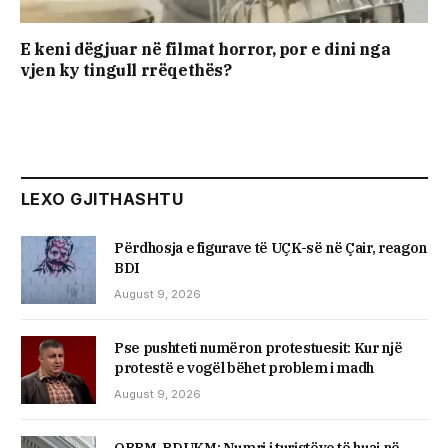
E keni dëgjuar në filmat horror, por e dini nga
vjen ky tingull rrëqethës?
LEXO GJITHASHTU
Përdhosja e figurave të UÇK-së në Çair, reagon
BDI
August 9, 2026
Pse pushteti numëron protestuesit: Kur një
protestë e vogël bëhet problem i madh
August 9, 2026