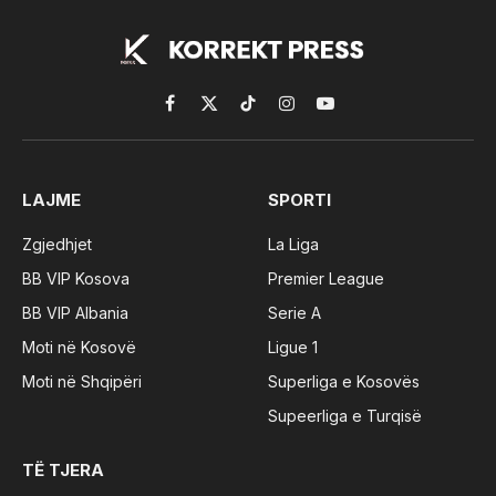
Facebook
X
TikTok
Instagram
YouTube
(Twitter)
LAJME
SPORTI
Zgjedhjet
La Liga
BB VIP Kosova
Premier League
BB VIP Albania
Serie A
Moti në Kosovë
Ligue 1
Moti në Shqipëri
Superliga e Kosovës
Supeerliga e Turqisë
TË TJERA