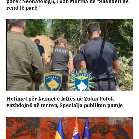
parë? Neonatologu, Luan Morina në “Shëndeti në
rend të parë”
Hetimet për krimet e luftës në Zubin Potok
vazhdojnë në terren, Specialja publikon pamje