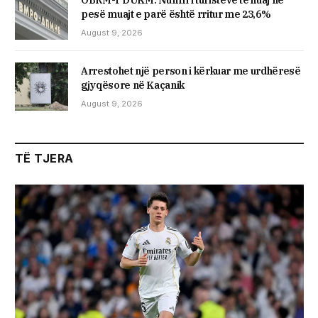
OBRM-PDUKM: Numri i turistëve të huaj në
pesë muajt e parë është rritur me 23,6%
August 9, 2026
Arrestohet një person i kërkuar me urdhëresë
gjyqësore në Kaçanik
August 9, 2026
TË TJERA