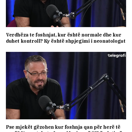
Verdhëza te foshnjat, kur është normale dhe kur
duhet kontroll? Ky është shpjegimi i neonatologut
Pse mjekët gëzohen kur foshnja qan për herë të