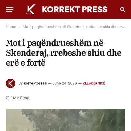
Home
»
Mot i paqëndrueshëm në Skenderaj, rrebeshe shiu dhe erë e fortë
Mot i paqëndrueshëm në
Skenderaj, rrebeshe shiu dhe
erë e fortë
By
korrektpress
June 24, 2026
KLLADËRNICË
1 Min Read