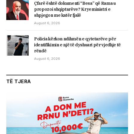
Çfarë është dokumenti “Besa” që Rama u
propozoi shqiptarëve? Kryeministri e
shpjegon me katër fjalë
August 6, 2026
Policia kërkon ndihmën e qytetarëve për
identifikimin e një të dyshuari për vjedhje të
rëndë
August 6, 2026
TË TJERA