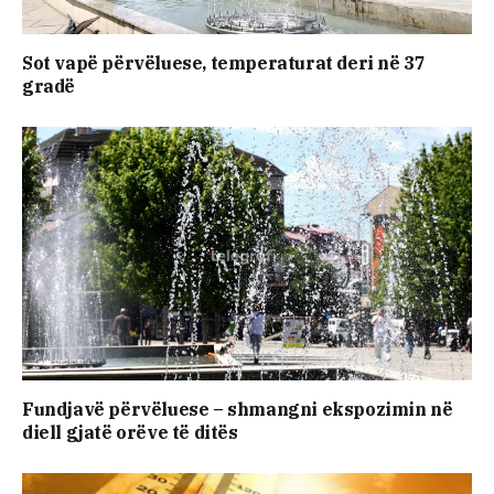
Sot vapë përvëluese, temperaturat deri në 37
gradë
Fundjavë përvëluese – shmangni ekspozimin në
diell gjatë orëve të ditës