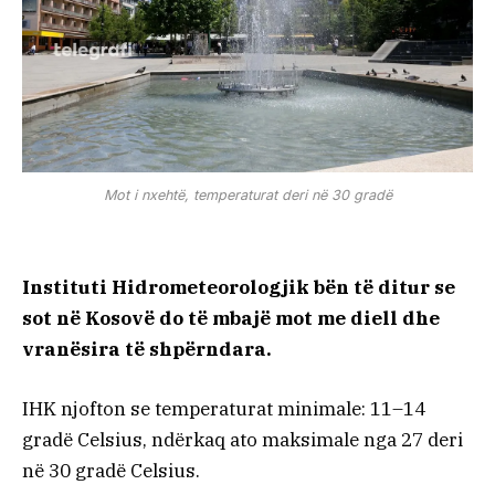
Mot i nxehtë, temperaturat deri në 30 gradë
Instituti Hidrometeorologjik bën të ditur se
sot në Kosovë do të mbajë mot me diell dhe
vranësira të shpërndara.
IHK njofton se temperaturat minimale: 11–14
gradë Celsius, ndërkaq ato maksimale nga 27 deri
në 30 gradë Celsius.