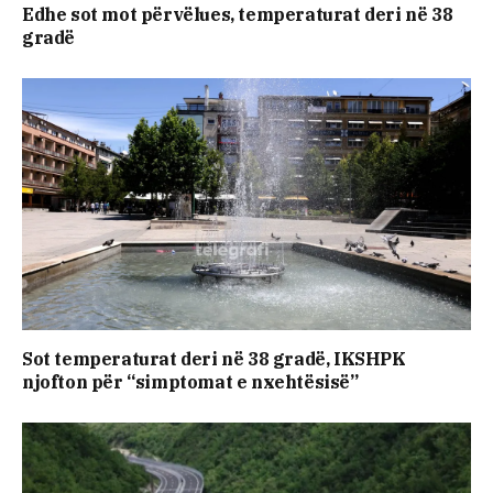
Edhe sot mot përvëlues, temperaturat deri në 38
gradë
Sot temperaturat deri në 38 gradë, IKSHPK
njofton për “simptomat e nxehtësisë”