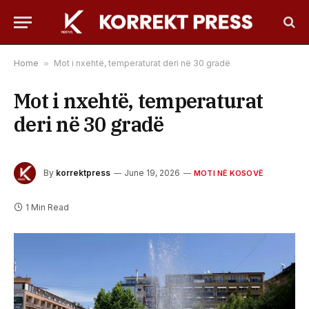
Home
»
Mot i nxehtë, temperaturat deri në 30 gradë
Mot i nxehtë, temperaturat
deri në 30 gradë
By
korrektpress
June 19, 2026
MOTI NË KOSOVË
1 Min Read