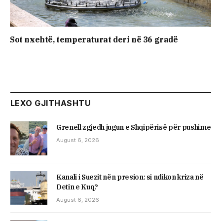
Sot nxehtë, temperaturat deri në 36 gradë
LEXO GJITHASHTU
Grenell zgjedh jugun e Shqipërisë për pushime
August 6, 2026
Kanali i Suezit nën presion: si ndikon kriza në
Detin e Kuq?
August 6, 2026