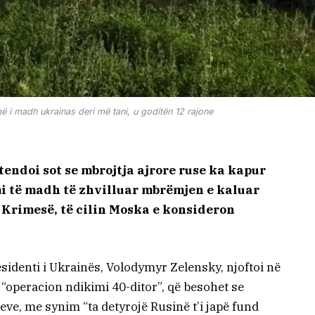
më i madh ukrainas deri më tani, u goditën 12 rajone
tendoi sot se mbrojtja ajrore ruse ka kapur
mi të madh të zhvilluar mbrëmjen e kaluar
j Krimesë, të cilin Moska e konsideron
sidenti i Ukrainës, Volodymyr Zelensky, njoftoi në
“operacion ndikimi 40-ditor”, që besohet se
ve, me synim “ta detyrojë Rusinë t’i japë fund