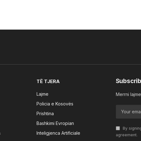
Subscrib
TË TJERA
Lajme
Merrni lajmet
Policia e Kosovës
Prishtina
Bashkimi Evropian
By signin
s
Inteligjenca Artificiale
agreement.