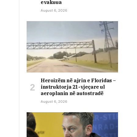
evakuua
August 6, 2026
Heroizëm në ajrin e Floridas –
instruktorja 21-vjeçare ul
aeroplanin në autostradë
August 6, 2026