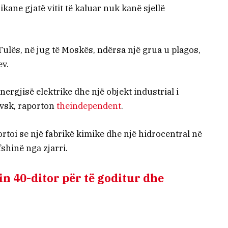
kane gjatë vitit të kaluar nuk kanë sjellë
Tulës, në jug të Moskës, ndërsa një grua u plagos,
ev.
nergjisë elektrike dhe një objekt industrial i
vsk, raporton
theindependent
.
ortoi se një fabrikë kimike dhe një hidrocentral në
hinë nga zjarri.
n 40-ditor për të goditur dhe