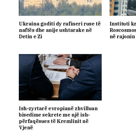
Ukraina goditi dy rafineri ruse të
Instituti 
naftës dhe anije ushtarake në
Roscosmos 
Detin e Zi
në rajonin
Ish-zyrtarë evropianë zhvilluan
bisedime sekrete me një ish-
përfaqësues të Kremlinit në
Vjenë