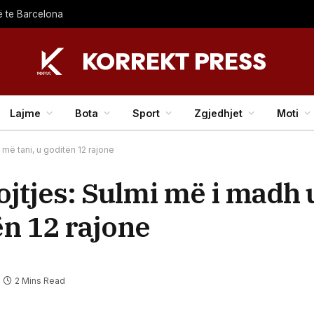
jë te Barcelona
Lajme
Bota
Sport
Zgjedhjet
Moti
 më tani, u goditën 12 rajone
ojtjes: Sulmi më i madh
ën 12 rajone
2 Mins Read