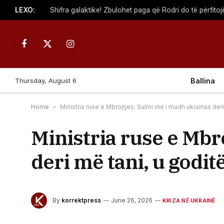
LEXO:
Shifra galaktike! Zbulohet paga që Rodri do të përfito
Facebook
X
Instagram
(Twitter)
Thursday, August 6
Ballina
Home
»
Ministria ruse e Mbrojtjes: Sulmi më i madh ukrainas deri
Ministria ruse e Mbr
deri më tani, u godit
By
korrektpress
June 26, 2026
KRIZA NË UKRAINË