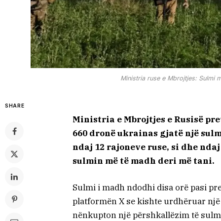
Ministria ruse e Mbrojtjes: Sulmi 
SHARE
Ministria e Mbrojtjes e Rusisë pre
660 dronë ukrainas gjatë një sul
ndaj 12 rajoneve ruse, si dhe nda
sulmin më të madh deri më tani.
Sulmi i madh ndodhi disa orë pasi pre
platformën X se kishte urdhëruar një 
nënkupton një përshkallëzim të sulme