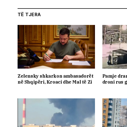
TË TJERA
Zelensky shkarkon ambasadorët
Pamje dra
në Shqipëri, Kroaci dhe Mal të Zi
droni rus g