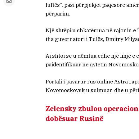
luftës”, pasi përpjekjet paqësore ameri
përparim.
Një shtëpi u shkatërrua në rajonin e 
tha guvernatori i Tulës, Dmitry Milya
Ai shtoi se u dëmtua edhe një linjë e e
paidentifikuar në qytetin Novomosko
Portali i pavarur rus online Astra rap
Novomoskovsk u sulmuan dhe u përfs
Zelensky zbulon operacioni
dobësuar Rusinë