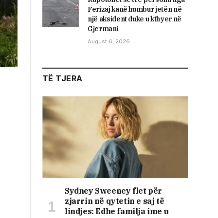
Ferizaj kanë humbur jetën në
një aksident duke u kthyer në
Gjermani
August 6, 2026
TË TJERA
Sydney Sweeney flet për
zjarrin në qytetin e saj të
lindjes: Edhe familja ime u