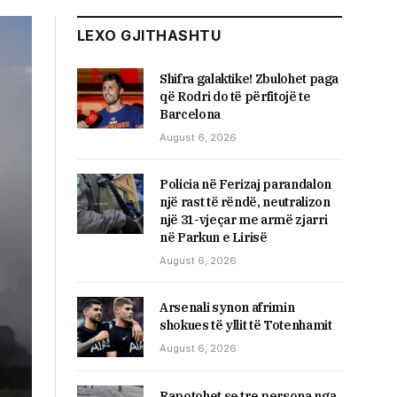
LEXO GJITHASHTU
Shifra galaktike! Zbulohet paga
që Rodri do të përfitojë te
Barcelona
August 6, 2026
Policia në Ferizaj parandalon
një rast të rëndë, neutralizon
një 31-vjeçar me armë zjarri
në Parkun e Lirisë
August 6, 2026
Arsenali synon afrimin
shokues të yllit të Totenhamit
August 6, 2026
Rapotohet se tre persona nga