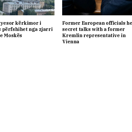
kryesor kërkimor i
Former European officials he
përfshihet nga zjarri
secret talks with a former
 e Moskës
Kremlin representative in
Vienna