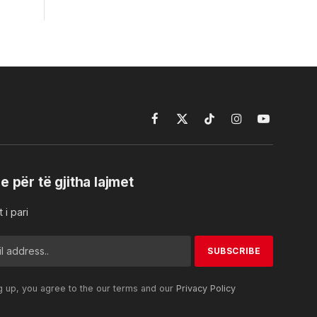
Facebook
X
TikTok
Instagram
YouTube
(Twitter)
e për të gjitha lajmet
 i pari
g up, you agree to the our terms and our
Privacy Policy