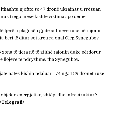
jithashtu njoftoi se 47 dronë ukrainas u rrëzuan
 nuk tregoi nëse kishte viktima apo dëme.
ë tjerë u plagosën gjatë sulmeve ruse në rajonin
it, bëri të ditur sot kreu rajonal Oleg Synegubov.
 zona të tjera në të gjithë rajonin duke përdorur
të llojeve të ndryshme, tha Synegubov.
gjatë natës kishin ndaluar 174 nga 189 dronët rusë
objekte energjetike, shtëpi dhe infrastrukturë
/Telegrafi/