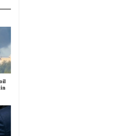
oil
 in