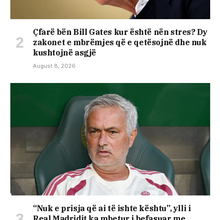
Çfarë bën Bill Gates kur është nën stres? Dy
zakonet e mbrëmjes që e qetësojnë dhe nuk
kushtojnë asgjë
August 8, 2026
“Nuk e prisja që ai të ishte kështu”, ylli i
Real Madridit ka mbetur i befasuar me