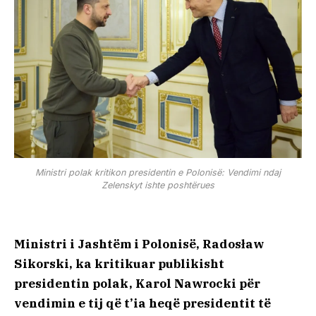
Ministri polak kritikon presidentin e Polonisë: Vendimi ndaj
Zelenskyt ishte poshtërues
Ministri i Jashtëm i Polonisë, Radosław
Sikorski, ka kritikuar publikisht
presidentin polak, Karol Nawrocki për
vendimin e tij që t’ia heqë presidentit të