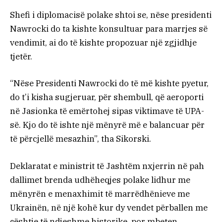
Shefi i diplomacisë polake shtoi se, nëse presidenti
Nawrocki do ta kishte konsultuar para marrjes së
vendimit, ai do të kishte propozuar një zgjidhje
tjetër.
“Nëse Presidenti Nawrocki do të më kishte pyetur,
do t’i kisha sugjeruar, për shembull, që aeroporti
në Jasionka të emërtohej sipas viktimave të UPA-
së. Kjo do të ishte një mënyrë më e balancuar për
të përcjellë mesazhin”, tha Sikorski.
Deklaratat e ministrit të Jashtëm nxjerrin në pah
dallimet brenda udhëheqjes polake lidhur me
mënyrën e menaxhimit të marrëdhënieve me
Ukrainën, në një kohë kur dy vendet përballen me
çështje të ndjeshme historike, por mbeten