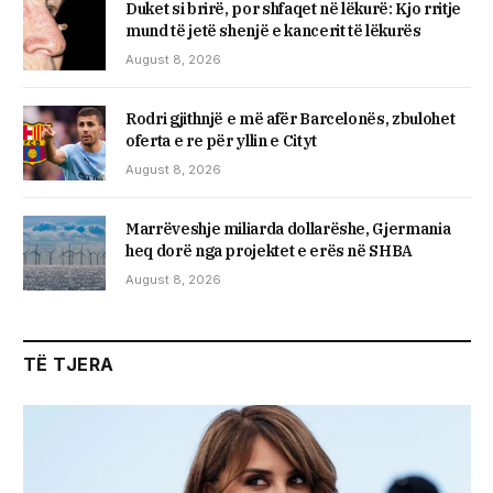
Duket si brirë, por shfaqet në lëkurë: Kjo rritje
mund të jetë shenjë e kancerit të lëkurës
August 8, 2026
Rodri gjithnjë e më afër Barcelonës, zbulohet
oferta e re për yllin e Cityt
August 8, 2026
Marrëveshje miliarda dollarëshe, Gjermania
heq dorë nga projektet e erës në SHBA
August 8, 2026
TË TJERA