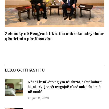
Zelensky në Beograd: Ukraina nuk e ka ndryshuar
qëndrimin për Kosovën
LEXO GJITHASHTU
Nëse i keni këto ngjyra në shtrat, është koha t’i
hiqni: Dizajnerët tregojnë çfarë nuk është më
në modë
August 8, 2026