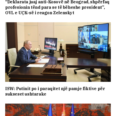
“Deklarata juaj anti-Kosovë në Beograd, shpërfaq
profesionin tënd para se të bëheshe president”,
OVL e UÇK-së i reagon Zelenskyt
ISW: Putinit po i paraqitet një pamje fiktive për
sukseset ushtarake