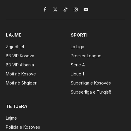
Facebook
X
TikTok
Instagram
YouTube
(Twitter)
LAJME
SPORTI
Zgjedhjet
La Liga
BB VIP Kosova
Premier League
BB VIP Albania
Serie A
Moti në Kosovë
Ligue 1
Moti në Shqipëri
Superliga e Kosovës
Supeerliga e Turqisë
TË TJERA
Lajme
Policia e Kosovës