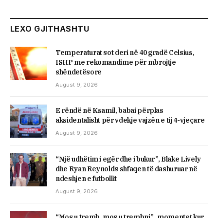
LEXO GJITHASHTU
Temperaturat sot deri në 40 gradë Celsius,
ISHP me rekomandime për mbrojtje
shëndetësore
August 9, 2026
E rëndë në Ksamil, babai përplas
aksidentalisht për vdekje vajzën e tij 4-vjeçare
August 9, 2026
“Një udhëtim i egër dhe i bukur”, Blake Lively
dhe Ryan Reynolds shfaqen të dashuruar në
ndeshjen e futbollit
August 9, 2026
“Mos u tremb, mos u trembni”, momentet kur