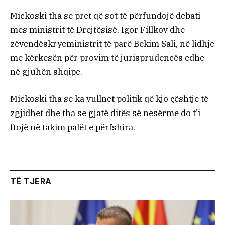
Mickoski tha se pret që sot të përfundojë debati
mes ministrit të Drejtësisë, Igor Fillkov dhe
zëvendëskryeministrit të parë Bekim Sali, në lidhje
me kërkesën për provim të jurisprudencës edhe
në gjuhën shqipe.
Mickoski tha se ka vullnet politik që kjo çështje të
zgjidhet dhe tha se gjatë ditës së nesërme do t’i
ftojë në takim palët e përfshira.
TË TJERA