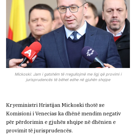
Mickoski: Jam i gatshëm të rregullojmë me ligj që provimi i
jurisprudencës të bëhet edhe në gjuhën shqipe
Kryeministri Hristijan Mickoski thotë se
Komisioni i Venecias ka dhënë mendim negativ
për përdorimin e gjuhës shqipe në dhënien e
provimit të jurisprudencës.