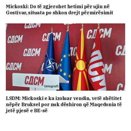
Mickoski: Do të zgjerohet hetimi për ujin në
Gostivar, situata po shkon drejt përmirësimit
LSDM: Mickoski e ka izoluar vendin, vetë shëtitet
nëpër Bruksel por nuk dëshiron që Maqedonia të
jetë pjesë e BE-së