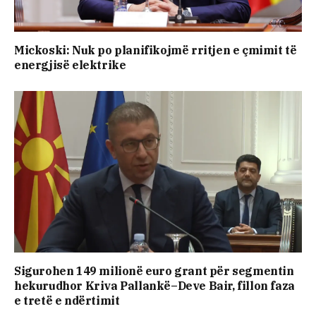
Mickoski: Nuk po planifikojmë rritjen e çmimit të
energjisë elektrike
Sigurohen 149 milionë euro grant për segmentin
hekurudhor Kriva Pallankë–Deve Bair, fillon faza
e tretë e ndërtimit