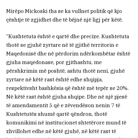
Mirëpo Mickoski tha se ka vullnet politik që kjo
çështje të zgjidhet dhe të bëjnë një ligj për këtë.
“Kushtetuta është e qartë dhe precize. Kushtetuta
thotë se gjuhë zyrtare në të gjithë territorin e
Maqedonisë dhe në përdorim ndërkombëtar është
gjuha maqedonase, por gjithashtu, me
përshkrimin më poshtë, ashtu thotë neni, gjuhë
zyrtare në këtë rast është edhe shqipja,
respektivsht bashkësia që është më tepër se 20%.
Në këtë rast është gjuha shqipe. Dhe në një pjesë
të amendamentit 5 që e zëvendëson nenin 7 të
Kushtetutës shumë qartë qëndron, thotë
komunikimi në institucionet shtetërore mund të
zhvillohet edhe në këtë gjuhë, në këtë rast të