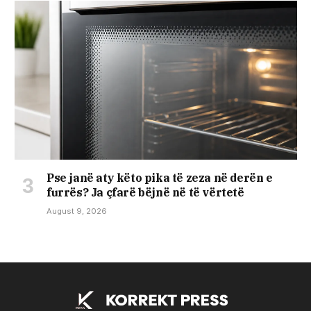
Pse janë aty këto pika të zeza në derën e
furrës? Ja çfarë bëjnë në të vërtetë
August 9, 2026