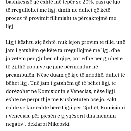
bashkësisë që është më tepër se 20%, pasi që kjo
të rregullohet me ligj, dmth ne duhet që këtë
proces të provimit fillimisht ta përcaktojmë me
ligj.
Ligji kështu siç është, nuk lejon provim të tillë, unë
jam i gatshëm që këtë ta rregullojmë me ligj, dhe
jo vetëm për gjuhën shqipe, por edhe për gjuhët e
të gjithë popujve që janë përmendur në
preambulën. Nëse duam që kjo të ndodhë, duhet të
bëhet ligj. Unë jam i gatshëm që të bëhet ligj, të
dorëzohet në Komisionin e Venecias, nëse ligji
është në përputhje me Kushtetutën ose jo. Fakt
është se kur është bërë Ligji për Gjuhët, Komisioni
i Venecias, për pjesën e gjyqësorit dha mendim
negativ”, deklaroi Mikcoski.