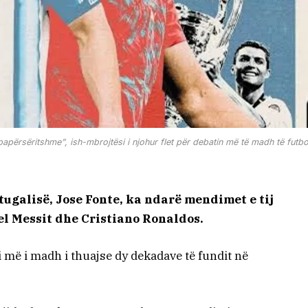
përsëritshme”, ish-mbrojtësi i njohur flet për debatin më të madh të futbol
tugalisë, Jose Fonte, ka ndarë mendimet e tij
el Messit dhe Cristiano Ronaldos.
 më i madh i thuajse dy dekadave të fundit në