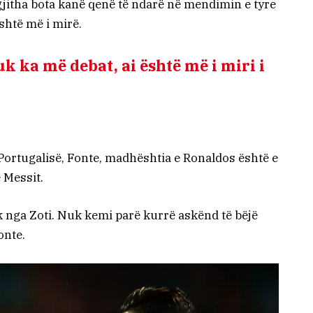
 gjitha bota kanë qenë të ndarë në mendimin e tyre
shtë më i mirë.
 ka më debat, ai është më i miri i
Portugalisë, Fonte, madhështia e Ronaldos është e
 Messit.
 nga Zoti. Nuk kemi parë kurrë askënd të bëjë
onte.