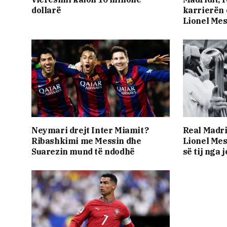
dollarë
karrierën 
Lionel Mes
Neymari drejt Inter Miamit?
Real Madri
Ribashkimi me Messin dhe
Lionel Mes
Suarezin mund të ndodhë
së tij nga j