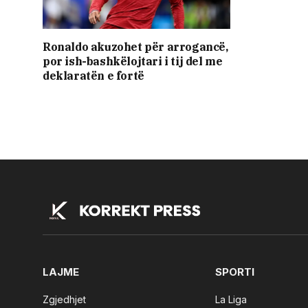
Ronaldo akuzohet për arrogancë,
por ish-bashkëlojtari i tij del me
deklaratën e fortë
LAJME
SPORTI
Zgjedhjet
La Liga