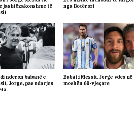
e jashtëzakonshme të
nga Botërori
sit
di nderon babanë e
Babai i Messit, Jorge vdes në
sit, Jorge, pas ndarjes
moshën 68-vjeçare
eta