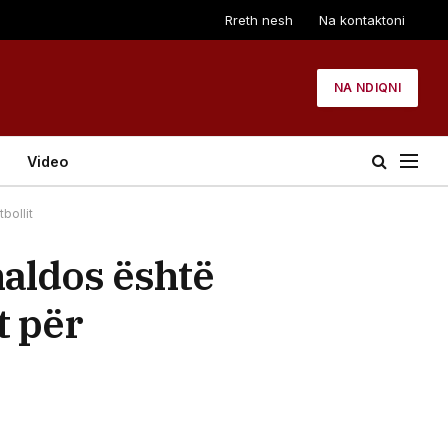
Rreth nesh
Na kontaktoni
NA NDIQNI
Video
bollit
naldos është
t për