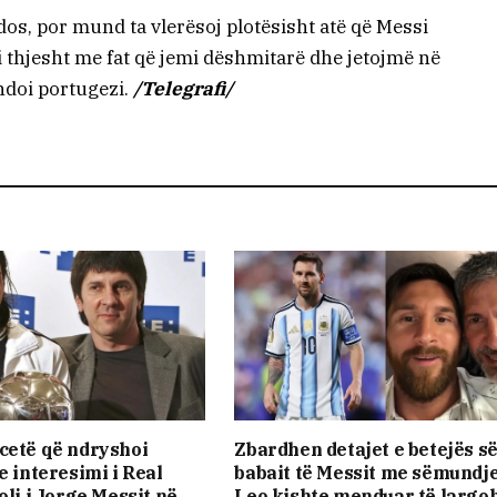
dos, por mund ta vlerësoj plotësisht atë që Messi
 thjesht me fat që jemi dëshmitarë dhe jetojmë në
ndoi portugezi.
/Telegrafi/
cetë që ndryshoi
Zbardhen detajet e betejës s
e interesimi i Real
babait të Messit me sëmundje
oli i Jorge Messit në
Leo kishte menduar të largo