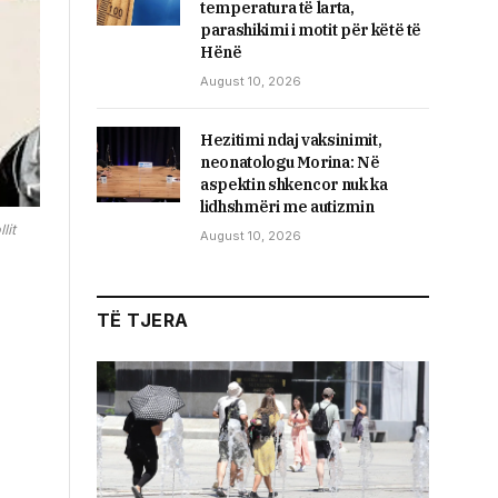
temperatura të larta,
parashikimi i motit për këtë të
Hënë
August 10, 2026
Hezitimi ndaj vaksinimit,
neonatologu Morina: Në
aspektin shkencor nuk ka
lidhshmëri me autizmin
lit
August 10, 2026
TË TJERA