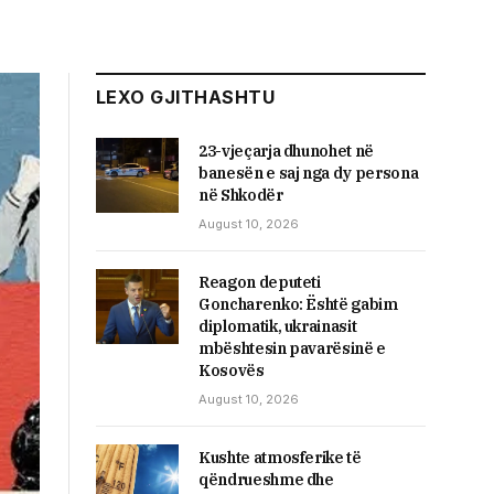
LEXO GJITHASHTU
23-vjeçarja dhunohet në
banesën e saj nga dy persona
në Shkodër
August 10, 2026
Reagon deputeti
Goncharenko: Është gabim
diplomatik, ukrainasit
mbështesin pavarësinë e
Kosovës
August 10, 2026
Kushte atmosferike të
qëndrueshme dhe