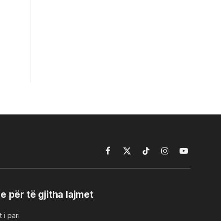
Facebook
X
TikTok
Instagram
YouTube
(Twitter)
e për të gjitha lajmet
 i pari