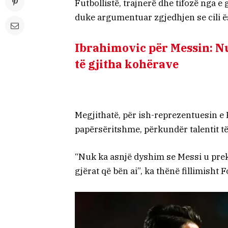
Futbollistë, trajnerë dhe tifozë nga e
duke argumentuar zgjedhjen se cili ë
Ibrahimovic për Messin: Nuk
të gjitha kohërave
Megjithatë, për ish-reprezentuesin e 
papërsëritshme, përkundër talentit të
“Nuk ka asnjë dyshim se Messi u prek
gjërat që bën ai”, ka thënë fillimisht F