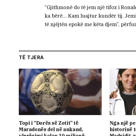
“Gjithmonë do të jem një tifoz i Ronal
ka bërë… Kam luajtur kundër tij. Jemi
të njëjtën epokë me këta djem”, përfu
TË TJERA
Topi i “Dorës së Zotit” të
Nga një pe
Maradonës del në ankand,
historinë t
vlerësimi kalon 10 milionë
Madridit, r