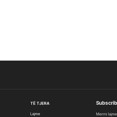
Subscrib
TË TJERA
Lajme
Merrni lajmet