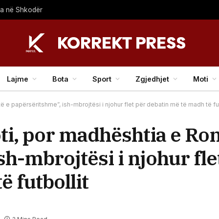
na në Shkodër
Lajme
Bota
Sport
Zgjedhjet
Moti
 e papërsëritshme”, ish-mbrojtësi i njohur flet për debatin më të madh të fut
ti, por madhështia e Ro
h-mbrojtësi i njohur fle
 futbollit