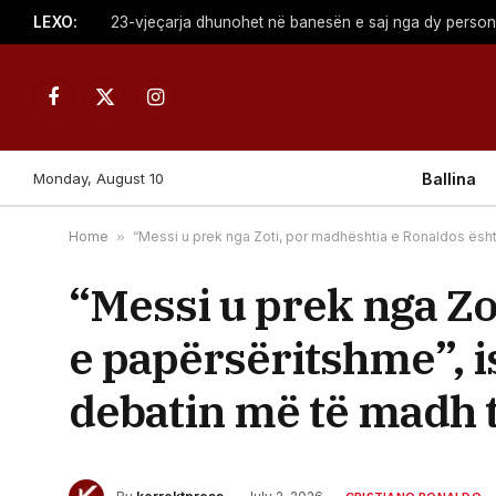
LEXO:
23-vjeçarja dhunohet në banesën e saj nga dy perso
Facebook
X
Instagram
(Twitter)
Monday, August 10
Ballina
Home
»
“Messi u prek nga Zoti, por madhështia e Ronaldos është
“Messi u prek nga Zo
e papërsëritshme”, is
debatin më të madh të