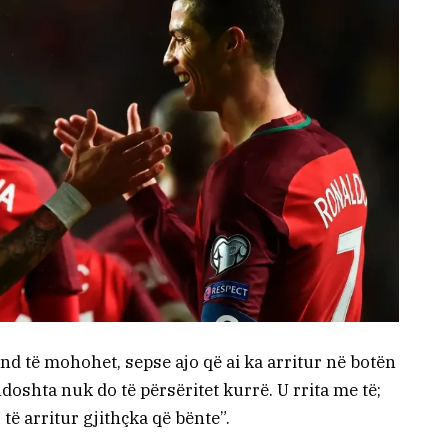
d të mohohet, sepse ajo që ai ka arritur në botën
doshta nuk do të përsëritet kurrë. U rrita me të;
ë arritur gjithçka që bënte”.