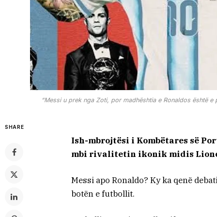
“Messi u prek nga Zoti, por madhështia e Ronaldos është e pa
SHARE
Ish-mbrojtësi i Kombëtares së Por
mbi rivalitetin ikonik midis Lion
Messi apo Ronaldo? Ky ka qenë debati
botën e futbollit.