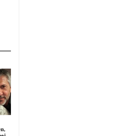
ë
n,
hej