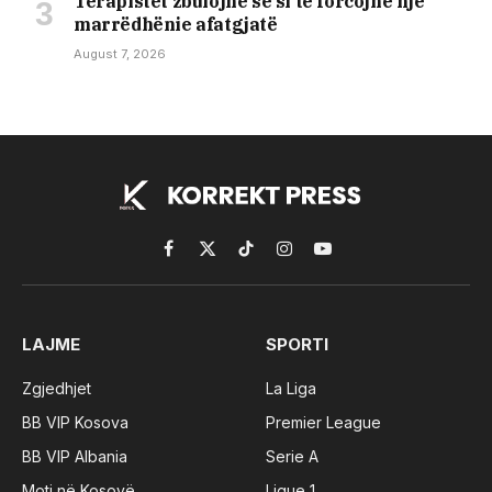
Terapistët zbulojnë se si të forcojnë një
marrëdhënie afatgjatë
August 7, 2026
Facebook
X
TikTok
Instagram
YouTube
(Twitter)
LAJME
SPORTI
Zgjedhjet
La Liga
BB VIP Kosova
Premier League
BB VIP Albania
Serie A
Moti në Kosovë
Ligue 1