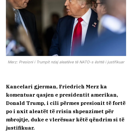
Merz: Presioni i Trumpit ndaj aleatëve të NATO-s është i justifikuar
Kancelari gjerman, Friedrich Merz ka
komentuar qasjen e presidentit amerikan,
Donald Trump, i cili përmes presionit të fortë
po i nxit aleatët të rrisin shpenzimet për
mbrojtje, duke e vlerësuar këtë qëndrim si të
justifikuar.