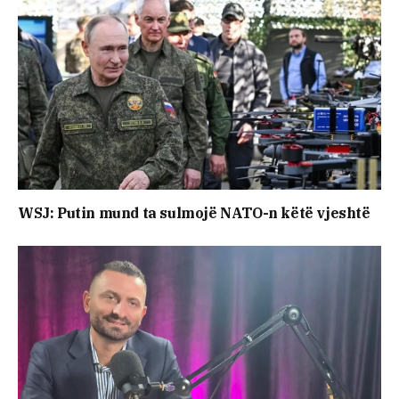
WSJ: Putin mund ta sulmojë NATO-n këtë vjeshtë