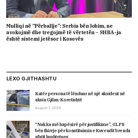
Mulliqi në “Përballje”: Serbia bën lobim, ne
avokojmë dhe tregojmë të vërtetën – SHBA-ja
është sistemi jetësor i Kosovës
LEXO GJITHASHTU
Katër persona të lënduar në një aksident në
aksin Gjilan-Koretishtë
August 7, 2026
“Nuk ka më hapësirë për justifikime”, GLPS
bën thirrje për konstituimin e Kuvendit brenda
afatit kushtetues