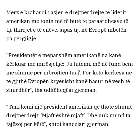
Merz e krahasoi qasjen e drejtpërdrejtë të liderit
amerikan me tonin më të butë të paraardhësve të
tij, thirrjet e të cilëve, sipas tij, në Evropë mbetën
pa përgjigje.
“Presidentët e mëparshëm amerikanë na kanë
kërkuar me mirësjellje: ‘Ju lutemi, më në fund bëni
më shumë për mbrojtjen tuaj’. Por këto kërkesa në
të gjithë Evropën kryesisht kanë hasur në vesh të
shurdhër”, tha udhëheqësi gjerman.
“Tani kemi një president amerikan që thotë shumë
drejtpërdrejt: ‘Mjaft është mjaft’. Dhe nuk mund ta
fajësoj për këtë”, shtoi kancelari gjerman.