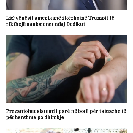
Ligjvënësit amerikanë i kërkojnë Trumpit të
rikthejë sanksionet ndaj Dodikut
Prezantohet sistemi i parë në botë për tatuazhe të
përhershme pa dhimbje