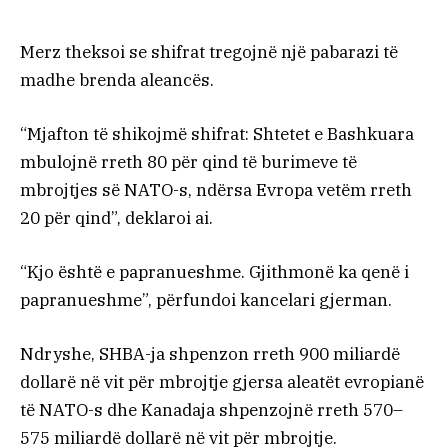
Merz theksoi se shifrat tregojnë një pabarazi të
madhe brenda aleancës.
“Mjafton të shikojmë shifrat: Shtetet e Bashkuara
mbulojnë rreth 80 për qind të burimeve të
mbrojtjes së NATO-s, ndërsa Evropa vetëm rreth
20 për qind”, deklaroi ai.
“Kjo është e papranueshme. Gjithmonë ka qenë i
papranueshme”, përfundoi kancelari gjerman.
Ndryshe, SHBA-ja shpenzon rreth 900 miliardë
dollarë në vit për mbrojtje gjersa aleatët evropianë
të NATO-s dhe Kanadaja shpenzojnë rreth 570–
575 miliardë dollarë në vit për mbrojtje.