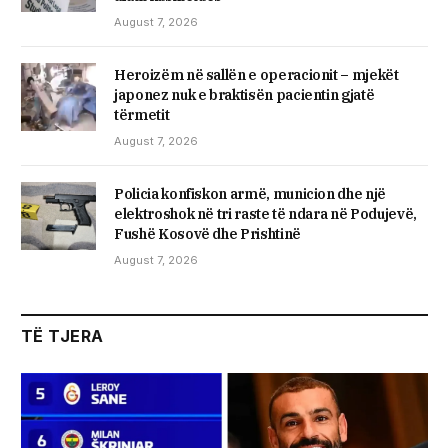
August 7, 2026
Heroizëm në sallën e operacionit – mjekët
japonez nuk e braktisën pacientin gjatë
tërmetit
August 7, 2026
Policia konfiskon armë, municion dhe një
elektroshok në tri raste të ndara në Podujevë,
Fushë Kosovë dhe Prishtinë
August 7, 2026
TË TJERA