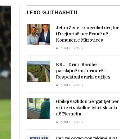
LEXO GJITHASHTU
Jeton Zeneli emërohet drejtor
i Drejtorisë për Pronë në
Komunën e Mitrovicës
August 6, 2026
KRU “Drini i Bardhë”
paralajmëron fermerët:
Respektoni orarin e ujitjes
August 6, 2026
Obiliqi vazhdon përgatitjet për
vitin e ri shkollor, lyhet shkolla
në Plemetin
August 6, 2026
Ferizaj organizon takime B2B