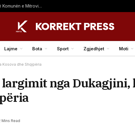
Jeton Zeneli emërohet drejtor i Drejtorisë për Pronë në Komunën e Mitrovicës
Lajme
Bota
Sport
Zgjedhjet
Moti
nga Kosova dhe Shqipëria
 largimit nga Dukagjini, 
përia
2 Mins Read