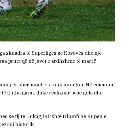
nga skuadra të Superligës së Kosovës dhe një
ërsa pritet që në javët e ardhshme të marrë
simi për shërbimet e tij nuk mungon. Në edicionin
ë të gjitha garat, duke realizuar pesë gola dhe
s së tij te Dukagjini ishte triumfi në Kupën e
 sezoni historik.