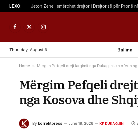
LEXO:
Facebook
X
Instagram
(Twitter)
Thursday, August 6
Ballina
Home
»
Mërgim Pefqeli drejt largimit nga Dukagjini, ka oferta 
Mërgim Pefqeli drejt
nga Kosova dhe Shqi
By
korrektpress
June 19, 2026
KF DUKAGJINI