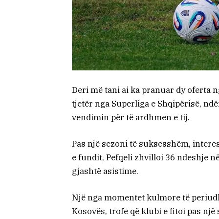
Deri më tani ai ka pranuar dy oferta 
tjetër nga Superliga e Shqipërisë, nd
vendimin për të ardhmen e tij.
Pas një sezoni të suksesshëm, intere
e fundit, Pefqeli zhvilloi 36 ndeshje n
gjashtë asistime.
Një nga momentet kulmore të periudhë
Kosovës, trofe që klubi e fitoi pas një