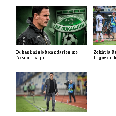
Dukagjini njofton ndarjen me
Zekirija 
Arsim Thaqin
trajner i D