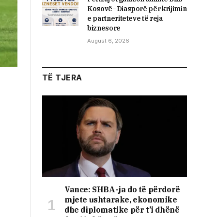
Kosovë–Diasporë për krijimin
e partneriteteve të reja
biznesore
August 6, 2026
TË TJERA
Vance: SHBA-ja do të përdorë
mjete ushtarake, ekonomike
dhe diplomatike për t’i dhënë