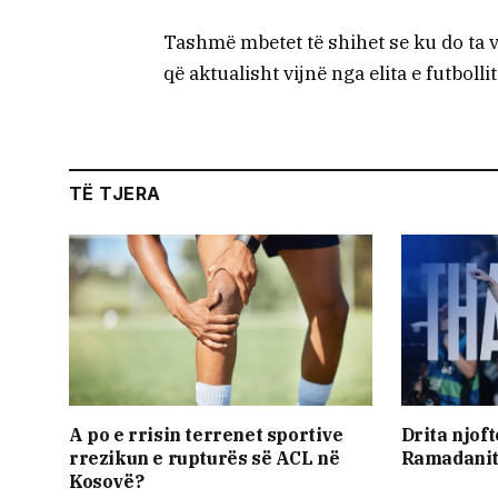
Tashmë mbetet të shihet se ku do ta 
që aktualisht vijnë nga elita e futbolli
TË TJERA
A po e rrisin terrenet sportive
Drita njof
rrezikun e rupturës së ACL në
Ramadani
Kosovë?