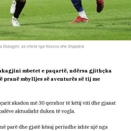
ga Dukagjini, ka oferta nga Kosova dhe Shqipëria
ukagjini mbetet e paqartë, ndërsa gjithçka
ë pranë mbylljes së aventurës së tij me
çarit skadon më 30 qershor të këtij viti dhe gjasat
lëve aktualisht duken të vogla.
 më parë dhe gjatë kësaj periudhe ishte një nga