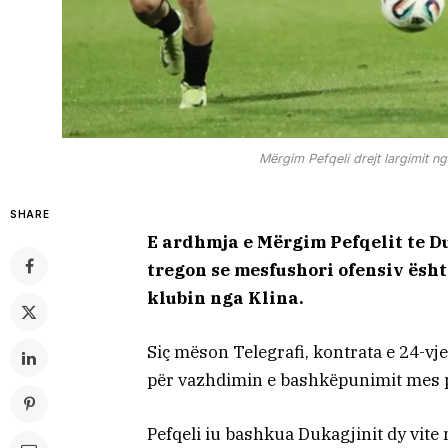
Mërgim Pefqeli drejt largimit n
SHARE
E ardhmja e Mërgim Pefqelit te D
tregon se mesfushori ofensiv ësht
klubin nga Klina.
Siç mëson Telegrafi, kontrata e 24-vje
për vazhdimin e bashkëpunimit mes pa
Pefqeli iu bashkua Dukagjinit dy vite