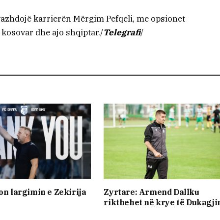
vazhdojë karrierën Mërgim Pefqeli, me opsionet
t kosovar dhe ajo shqiptar./
Telegrafi
/
ton largimin e Zekirija
Zyrtare: Armend Dallku
t
rikthehet në krye të Dukagji