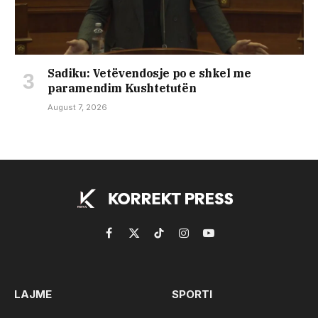
Sadiku: Vetëvendosje po e shkel me
paramendim Kushtetutën
August 7, 2026
Facebook
X
TikTok
Instagram
YouTube
(Twitter)
LAJME
SPORTI