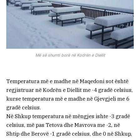
Më së shumti borë në Kodrën e Diellit
Temperatura më e madhe në Maqedoni sot është
regjistruar në Kodrën e Diellit me -4 gradë celsius,
kurse temperatura më e madhe në Gjevgjeli me 6
gradë celsius.
Në Shkup temperatura në mëngjes ishte -3 gradë
celsius, më pas Tetova dhe Mavrova me -2, në
Shtip dhe Berovë -1 gradë celsius, dhe 0 në Shkup,