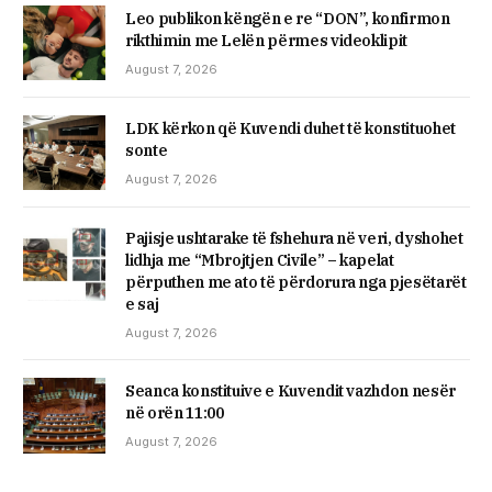
Leo publikon këngën e re “DON”, konfirmon
rikthimin me Lelën përmes videoklipit
August 7, 2026
LDK kërkon që Kuvendi duhet të konstituohet
sonte
August 7, 2026
Pajisje ushtarake të fshehura në veri, dyshohet
lidhja me “Mbrojtjen Civile” – kapelat
përputhen me ato të përdorura nga pjesëtarët
e saj
August 7, 2026
Seanca konstituive e Kuvendit vazhdon nesër
në orën 11:00
August 7, 2026