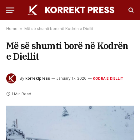
Home
»
Më së shumti borë në Kodrën e Diellit
Më së shumti borë në Kodrën
e Diellit
By
korrektpress
January 17, 2026
KODRA E DIELLIT
1 Min Read