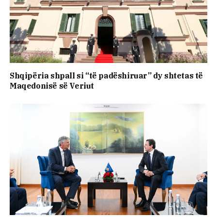
Shqipëria shpall si “të padëshiruar” dy shtetas të
Maqedonisë së Veriut