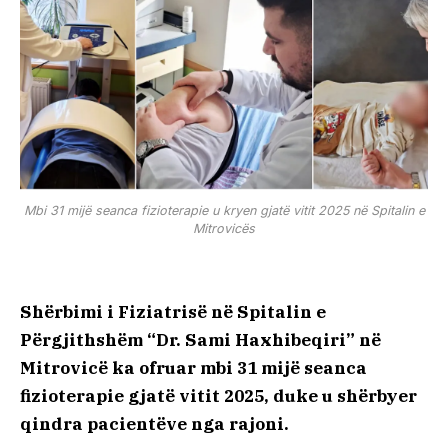
Mbi 31 mijë seanca fizioterapie u kryen gjatë vitit 2025 në Spitalin e
Mitrovicës
Shërbimi i Fiziatrisë në Spitalin e
Përgjithshëm “Dr. Sami Haxhibeqiri” në
Mitrovicë ka ofruar mbi 31 mijë seanca
fizioterapie gjatë vitit 2025, duke u shërbyer
qindra pacientëve nga rajoni.