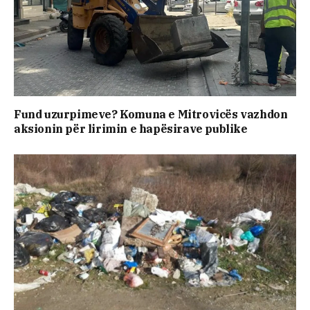
Fund uzurpimeve? Komuna e Mitrovicës vazhdon
aksionin për lirimin e hapësirave publike