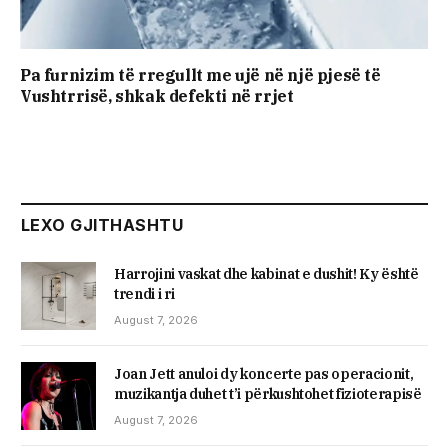
Pa furnizim të rregullt me ujë në një pjesë të
Vushtrrisë, shkak defekti në rrjet
LEXO GJITHASHTU
Harrojini vaskat dhe kabinat e dushit! Ky është
trendi i ri
August 7, 2026
Joan Jett anuloi dy koncerte pas operacionit,
muzikantja duhet t’i përkushtohet fizioterapisë
August 7, 2026