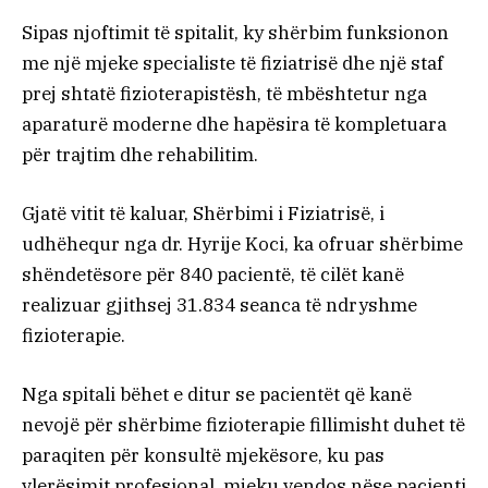
Sipas njoftimit të spitalit, ky shërbim funksionon
me një mjeke specialiste të fiziatrisë dhe një staf
prej shtatë fizioterapistësh, të mbështetur nga
aparaturë moderne dhe hapësira të kompletuara
për trajtim dhe rehabilitim.
Gjatë vitit të kaluar, Shërbimi i Fiziatrisë, i
udhëhequr nga dr. Hyrije Koci, ka ofruar shërbime
shëndetësore për 840 pacientë, të cilët kanë
realizuar gjithsej 31.834 seanca të ndryshme
fizioterapie.
Nga spitali bëhet e ditur se pacientët që kanë
nevojë për shërbime fizioterapie fillimisht duhet të
paraqiten për konsultë mjekësore, ku pas
vlerësimit profesional, mjeku vendos nëse pacienti