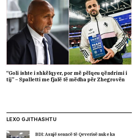
“Goli ishte i shkëlqyer, por më pëlqeu qëndrimi i
tij” – Spalletti me fjalë të mëdha për Zhegrovën
LEXO GJITHASHTU
BDI: Asnjë seancë të Qeverisë nuk e ka