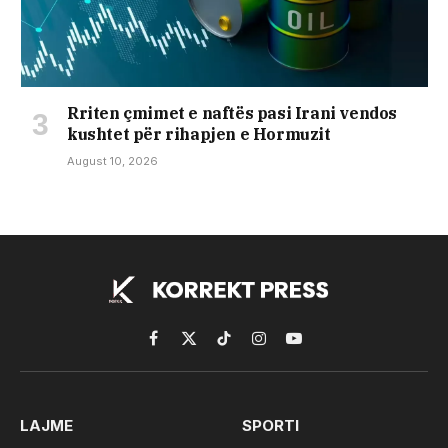
Rriten çmimet e naftës pasi Irani vendos
kushtet për rihapjen e Hormuzit
August 10, 2026
Facebook
X
TikTok
Instagram
YouTube
(Twitter)
LAJME
SPORTI