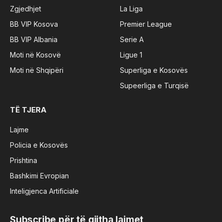
Zgjedhjet
La Liga
BB VIP Kosova
Premier League
BB VIP Albania
Serie A
Moti në Kosovë
Ligue 1
Moti në Shqipëri
Superliga e Kosovës
Supeerliga e Turqisë
TË TJERA
Lajme
Policia e Kosovës
Prishtina
Bashkimi Evropian
Inteligjenca Artificiale
Subscribe për të gjitha lajmet