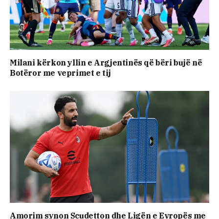
Milani kërkon yllin e Argjentinës që bëri bujë në
Botëror me veprimet e tij
Amorim synon Scudetton dhe Ligën e Evropës me