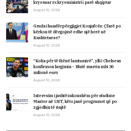
kryesuar zv.kryeministri i parë shqiptar
August 10, 2026
Gruda i kundërpërgjigjet Konjufcës: Çfarë po
kërkon të dërgojmë edhe një herë në
Kushtetuese?
August 10, 2026
“Koha për të thënë lamtumirë”, ylli i Chelseas
konfirmon largimin – Blutë marrin mbi 30
milionë euro
August 10, 2026
Interesim i jashtëzakonshëm për studime
Master në UBT, këto janë programet që po
zgjedhin të rinjtë
August 10, 2026