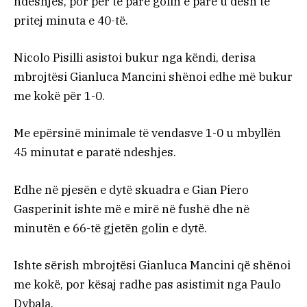
ndeshjes, por për të parë golin e parë u desh të
pritej minuta e 40-të.
Nicolo Pisilli asistoi bukur nga këndi, derisa
mbrojtësi Gianluca Mancini shënoi edhe më bukur
me kokë për 1-0.
Me epërsinë minimale të vendasve 1-0 u mbyllën
45 minutat e paratë ndeshjes.
Edhe në pjesën e dytë skuadra e Gian Piero
Gasperinit ishte më e mirë në fushë dhe në
minutën e 66-të gjetën golin e dytë.
Ishte sërish mbrojtësi Gianluca Mancini që shënoi
me kokë, por kësaj radhe pas asistimit nga Paulo
Dybala.