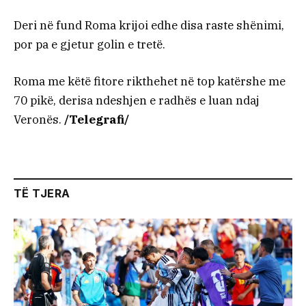
Deri në fund Roma krijoi edhe disa raste shënimi,
por pa e gjetur golin e tretë.
Roma me këtë fitore rikthehet në top katërshe me
70 pikë, derisa ndeshjen e radhës e luan ndaj
Veronës.
/Telegrafi/
TË TJERA