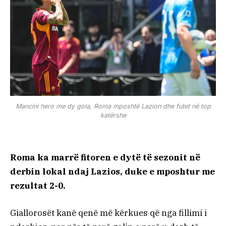
Mancini hero me dy gola, Roma mposhtë Lazion dhe futet në top
katërshe
Roma ka marrë fitoren e dytë të sezonit në
derbin lokal ndaj Lazios, duke e mposhtur me
rezultat 2-0.
Giallorosët kanë qenë më kërkues që nga fillimi i