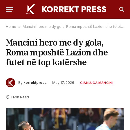
Home
»
Mancini hero me dy gola, Roma mposhtë Lazion dhe futet në top katërshe
Mancini hero me dy gola,
Roma mposhtë Lazion dhe
futet në top katërshe
By
korrektpress
May 17, 2026
GIANLUCA MANCINI
1 Min Read