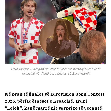
Luka Modric u dërgon dhuratë të veçantë përfaqësueseve të
Kroacisë në Vjenë para finales së Eurovisionit
Në prag të finales së Eurovision Song Contest
2026, përfaqësueset e Kroacisë, grupi
“Lelek”, kanë marrë një surprizë të veçantë