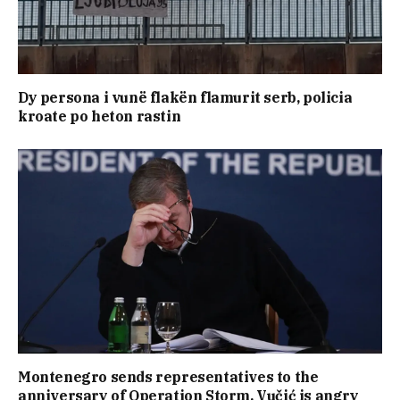
Dy persona i vunë flakën flamurit serb, policia
kroate po heton rastin
Montenegro sends representatives to the
anniversary of Operation Storm, Vučić is angry