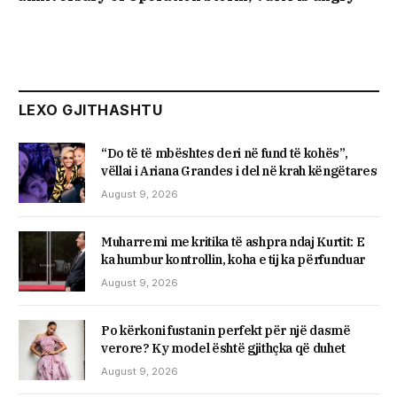
LEXO GJITHASHTU
“Do të të mbështes deri në fund të kohës”,
vëllai i Ariana Grandes i del në krah këngëtares
August 9, 2026
Muharremi me kritika të ashpra ndaj Kurtit: E
ka humbur kontrollin, koha e tij ka përfunduar
August 9, 2026
Po kërkoni fustanin perfekt për një dasmë
verore? Ky model është gjithçka që duhet
August 9, 2026