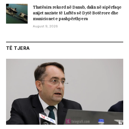
Thatësira rekord në Danub, dalin në sipërfaqe
anijet naziste të Luftës së Dytë Botërore dhe
municionet e pashpërthyera
August 9, 2026
TË TJERA