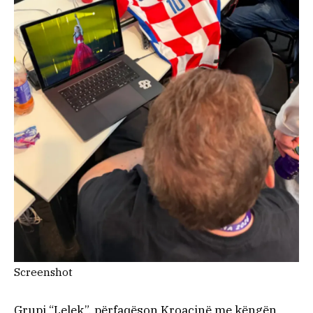
Screenshot
Grupi “Lelek”, përfaqëson Kroacinë me këngën