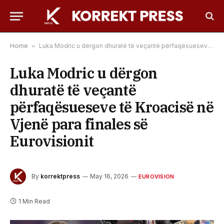
Home
»
Luka Modric u dërgon dhuratë të veçantë përfaqësueseve të Kroacisë në Vjenë para finales së Eurovisionit
Luka Modric u dërgon
dhuratë të veçantë
përfaqësueseve të Kroacisë në
Vjenë para finales së
Eurovisionit
By
korrektpress
May 16, 2026
EUROVISION
1 Min Read