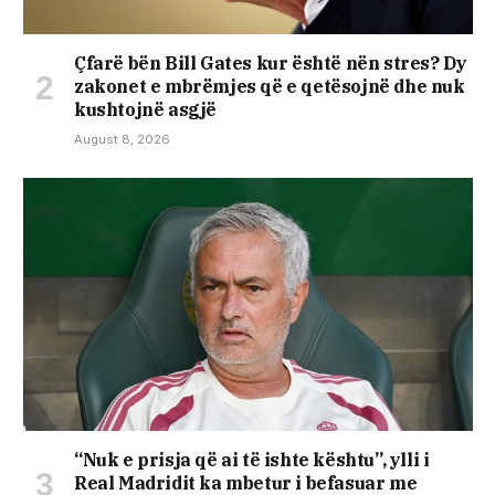
Çfarë bën Bill Gates kur është nën stres? Dy
zakonet e mbrëmjes që e qetësojnë dhe nuk
kushtojnë asgjë
August 8, 2026
“Nuk e prisja që ai të ishte kështu”, ylli i
Real Madridit ka mbetur i befasuar me