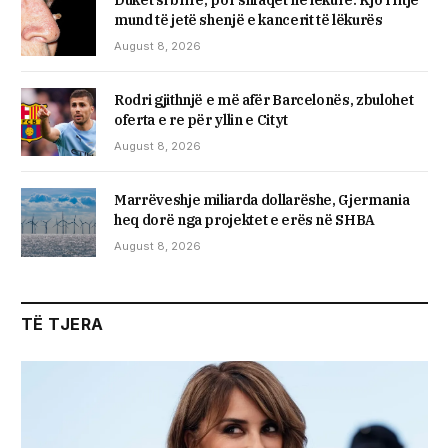
Duket si brirë, por shfaqet në lëkurë: Kjo rritje
mund të jetë shenjë e kancerit të lëkurës
August 8, 2026
Rodri gjithnjë e më afër Barcelonës, zbulohet
oferta e re për yllin e Cityt
August 8, 2026
Marrëveshje miliarda dollarëshe, Gjermania
heq dorë nga projektet e erës në SHBA
August 8, 2026
TË TJERA