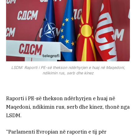
LSDM: Raporti i PE-së thekson ndërhyrjen e huaj në Maqedoni,
ndikimin rus, serb dhe kinez
Raporti i PE-së thekson ndërhyrjen e huaj në
Maqedoni, ndikimin rus, serb dhe kinez, thonë nga
LSDM.
“Parlamenti Evropian në raportin e tij për