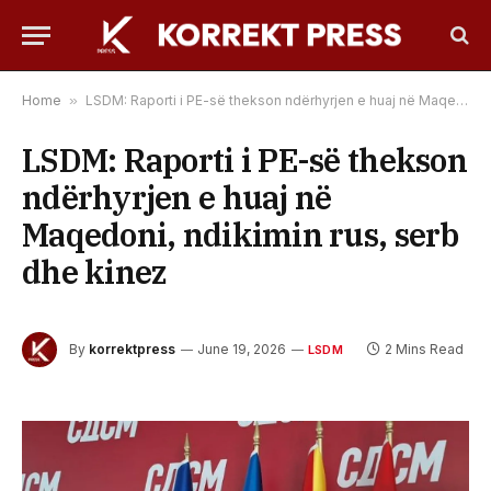
Home
»
LSDM: Raporti i PE-së thekson ndërhyrjen e huaj në Maqedoni, ndikimin rus, serb dhe kinez
LSDM: Raporti i PE-së thekson
ndërhyrjen e huaj në
Maqedoni, ndikimin rus, serb
dhe kinez
By
korrektpress
June 19, 2026
2 Mins Read
LSDM