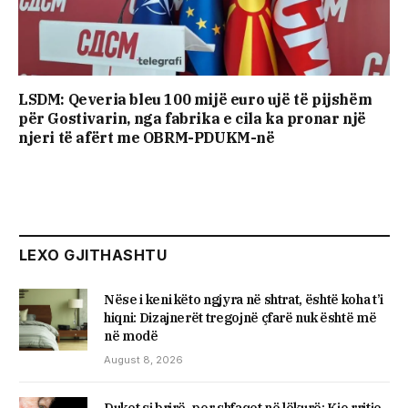
LSDM: Qeveria bleu 100 mijë euro ujë të pijshëm
për Gostivarin, nga fabrika e cila ka pronar një
njeri të afërt me OBRM-PDUKM-në
LEXO GJITHASHTU
Nëse i keni këto ngjyra në shtrat, është koha t’i
hiqni: Dizajnerët tregojnë çfarë nuk është më
në modë
August 8, 2026