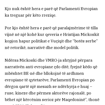
Kjo nuk është hera e parë që Parlamenti Evropian
ka treguar për këto rreziqe.
Por kjo është hera e parë që paralajmërime të tilla
vijnë në një kohë kur qeveria e Hristijan Mickoskit
kopjon hapur politikat e Vuçiqit dhe “botës serbe”
në retorikë, narrativë dhe model politik.
Ndërsa Mickoski dhe VMRO-ja shtyjnë përpara
narrativën anti-evropiane çdo ditë, fyejnë këdo që
mbështet BE-në dhe bllokojnë të ardhmen
evropiane të qytetarëve, Parlamenti Evropian po
dërgon qartë një mesazh se ndërhyrja e huaj –
ruse, kineze dhe përmes aktorëve rajonalë, po
bëhet një kërcënim serioz për Maqedoninë”, thonë