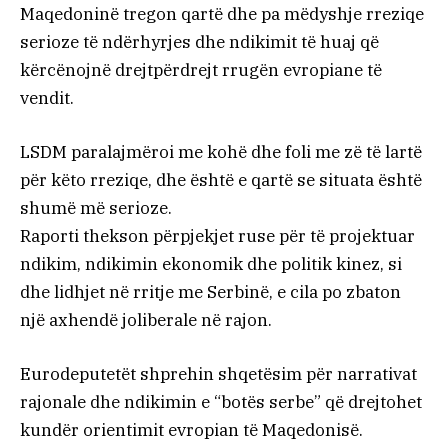
Maqedoninë tregon qartë dhe pa mëdyshje rreziqe
serioze të ndërhyrjes dhe ndikimit të huaj që
kërcënojnë drejtpërdrejt rrugën evropiane të
vendit.
LSDM paralajmëroi me kohë dhe foli me zë të lartë
për këto rreziqe, dhe është e qartë se situata është
shumë më serioze.
Raporti thekson përpjekjet ruse për të projektuar
ndikim, ndikimin ekonomik dhe politik kinez, si
dhe lidhjet në rritje me Serbinë, e cila po zbaton
një axhendë joliberale në rajon.
Eurodeputetët shprehin shqetësim për narrativat
rajonale dhe ndikimin e “botës serbe” që drejtohet
kundër orientimit evropian të Maqedonisë.