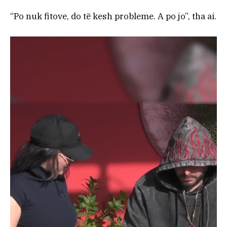
“Po nuk fitove, do të kesh probleme. A po jo”, tha ai.