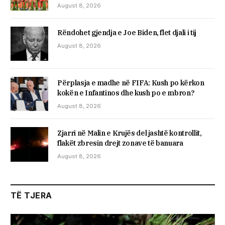
August 8, 2026
Rëndohet gjendja e Joe Biden, flet djali i tij
August 8, 2026
Përplasja e madhe në FIFA: Kush po kërkon
kokën e Infantinos dhe kush po e mbron?
August 8, 2026
Zjarri në Malin e Krujës del jashtë kontrollit,
flakët zbresin drejt zonave të banuara
August 8, 2026
TË TJERA