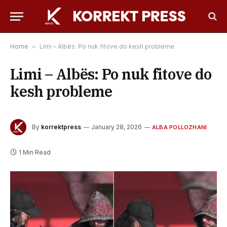
Home
»
Limi – Albës: Po nuk fitove do kesh probleme
Limi – Albës: Po nuk fitove do
kesh probleme
By
korrektpress
January 28, 2026
ALBA POLLOZHANI
1 Min Read