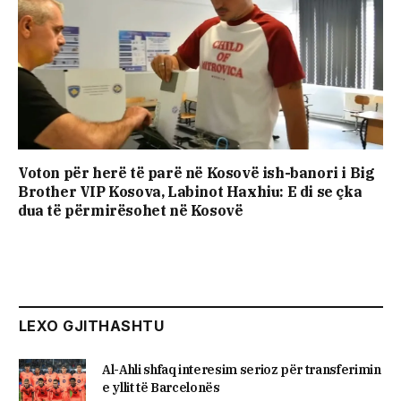
Voton për herë të parë në Kosovë ish-banori i Big
Brother VIP Kosova, Labinot Haxhiu: E di se çka
dua të përmirësohet në Kosovë
LEXO GJITHASHTU
Al-Ahli shfaq interesim serioz për transferimin
e yllit të Barcelonës