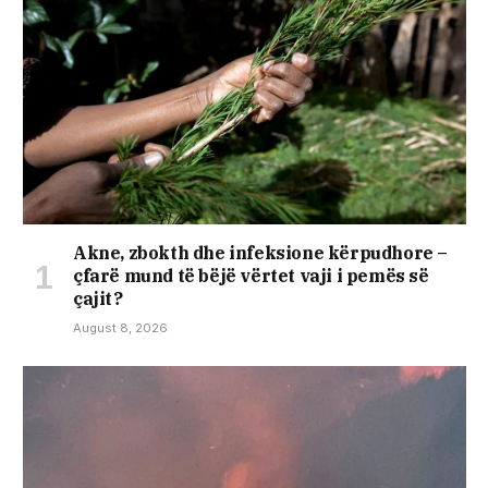
Akne, zbokth dhe infeksione kërpudhore –
çfarë mund të bëjë vërtet vaji i pemës së
çajit?
August 8, 2026