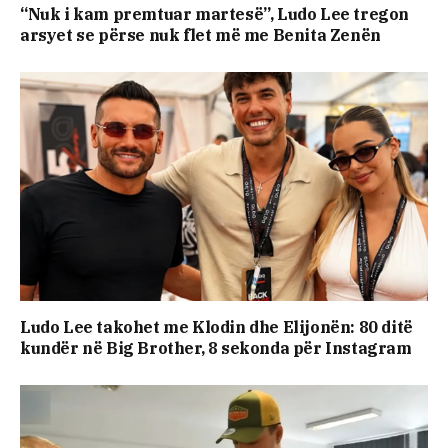
“Nuk i kam premtuar martesë”, Ludo Lee tregon
arsyet se përse nuk flet më me Benita Zenën
Ludo Lee takohet me Klodin dhe Elijonën: 80 ditë
kundër në Big Brother, 8 sekonda për Instagram