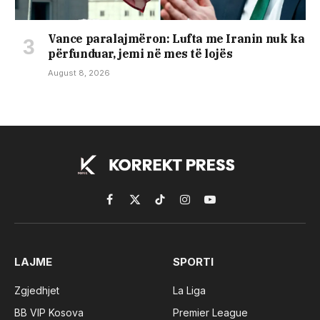
Vance paralajmëron: Lufta me Iranin nuk ka
përfunduar, jemi në mes të lojës
August 8, 2026
Facebook
X
TikTok
Instagram
YouTube
(Twitter)
LAJME
SPORTI
Zgjedhjet
La Liga
BB VIP Kosova
Premier League