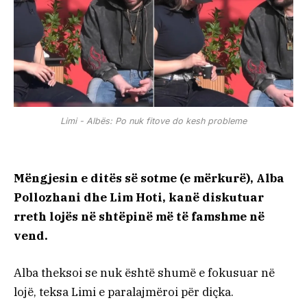
Limi - Albës: Po nuk fitove do kesh probleme
Mëngjesin e ditës së sotme (e mërkurë), Alba
Pollozhani dhe Lim Hoti, kanë diskutuar
rreth lojës në shtëpinë më të famshme në
vend.
Alba theksoi se nuk është shumë e fokusuar në
lojë, teksa Limi e paralajmëroi për diçka.