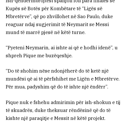
Ish-qendërmbrojtësi spanjoll foli para finales së
Kupës së Botës për Kombëtare të “Ligës së
Mbretërve”, që po zhvillohet në Sao Paulo, duke
reaguar ndaj sugjerimit të Neymarit se Messi
mund të marrë pjesë në këtë turne.
“Pyeteni Neymarin, ai ishte ai që e hodhi idenë”, u
shpreh Pique me buzëqeshje.
“Do të shohim nëse ndonjëherë do të ketë një
mundësi që ai të përfshihet me Ligën e Mbretërve.
Për mua, padyshim që do të ishte një ëndërr”.
Pique nuk e fshehu admirimin për ish-shokun e tij
të skuadrës, duke theksuar rëndësinë që do të
kishte një paraqitje e Messit në këtë projekt.