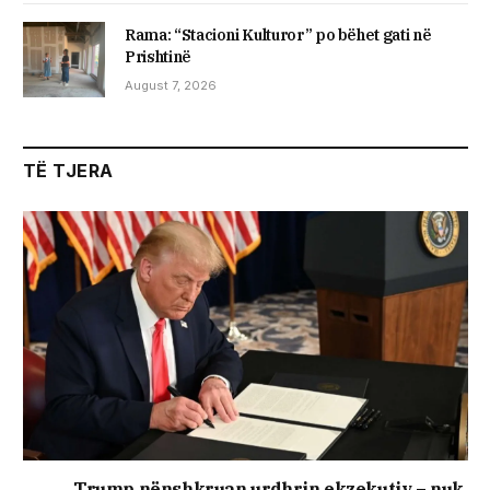
Rama: “Stacioni Kulturor” po bëhet gati në
Prishtinë
August 7, 2026
TË TJERA
Trump nënshkruan urdhrin ekzekutiv – nuk