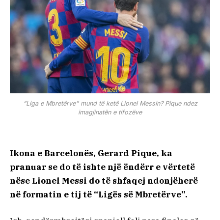
“Liga e Mbretërve” mund të ketë Lionel Messin? Pique ndez
imagjinatën e tifozëve
Ikona e Barcelonës, Gerard Pique, ka
pranuar se do të ishte një ëndërr e vërtetë
nëse Lionel Messi do të shfaqej ndonjëherë
në formatin e tij të “Ligës së Mbretërve”.