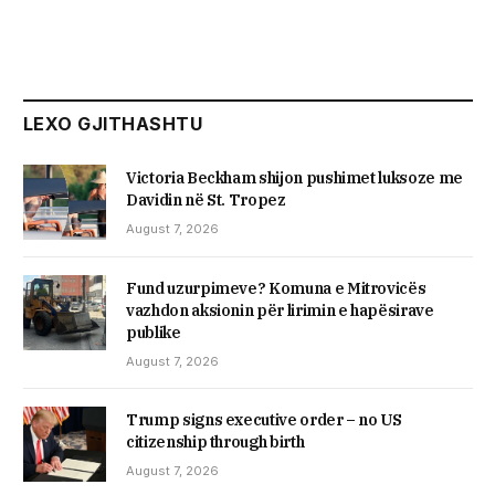
LEXO GJITHASHTU
Victoria Beckham shijon pushimet luksoze me
Davidin në St. Tropez
August 7, 2026
Fund uzurpimeve? Komuna e Mitrovicës
vazhdon aksionin për lirimin e hapësirave
publike
August 7, 2026
Trump signs executive order – no US
citizenship through birth
August 7, 2026