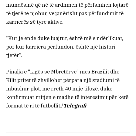
mundësinë që në të ardhmen të përfshihen lojtarë
të tjerë të njohur, veçanërisht pas përfundimit të
karrierës së tyre aktive.
“Kur je ende duke luajtur, është më e ndërlikuar,
por kur karriera përfundon, është një histori
tjetër”.
Finalja e “Ligës së Mbretërve” mes Brazilit dhe
Kilit pritet të zhvillohet përpara një stadiumi të
mbushur plot, me rreth 40 mijë tifozë, duke
konfirmuar rritjen e madhe të interesimit për këtë
format të ri të futbollit./
Telegrafi