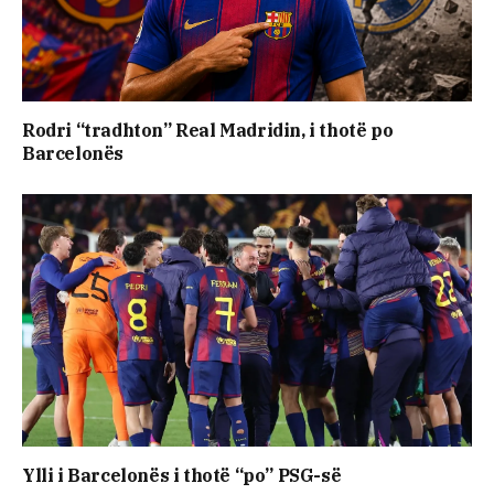
Rodri “tradhton” Real Madridin, i thotë po
Barcelonës
Ylli i Barcelonës i thotë “po” PSG-së