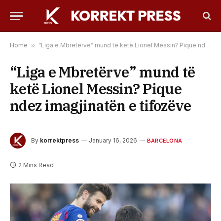
Home
»
“Liga e Mbretërve” mund të ketë Lionel Messin? Pique ndez imagjinatën e tifozëve
“Liga e Mbretërve” mund të
ketë Lionel Messin? Pique
ndez imagjinatën e tifozëve
By
korrektpress
January 16, 2026
BARCELONA
2 Mins Read