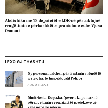
Abdixhiku me 18 deputetët e LDK-së përcaktojnë
rrugëtimin e përbashkët, e pranishme edhe Vjosa
Osmani
LEXO GJITHASHTU
Dy persona ndalohen për lëndimin e rëndë të
një zyrtari të Inspektoratit Policor
August 6, 2026
Dimitrieska-Koçoska: Qeveria ka punuar në
përshpejtimin e realizimit të projekteve që
kanë qenë në ngecje