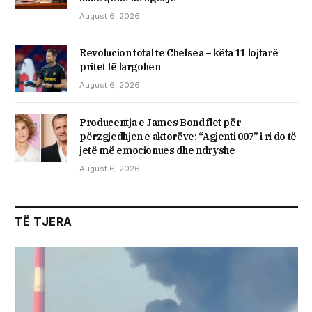
August 6, 2026
Revolucion total te Chelsea – këta 11 lojtarë
pritet të largohen
August 6, 2026
Producentja e James Bond flet për
përzgjedhjen e aktorëve: “Agjenti 007” i ri do të
jetë më emocionues dhe ndryshe
August 6, 2026
TË TJERA