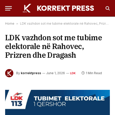
Home
»
LDK vazhdon sot me tubime elektorale në Rahovec, Prizren dhe Dragash
LDK vazhdon sot me tubime
elektorale në Rahovec,
Prizren dhe Dragash
By
korrektpress
June 1, 2026
1 Min Read
LDK