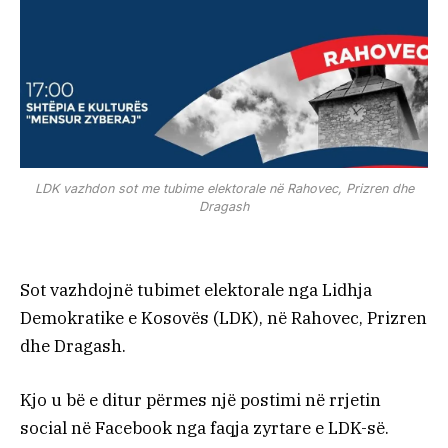
LDK vazhdon sot me tubime elektorale në Rahovec, Prizren dhe
Dragash
Sot vazhdojnë tubimet elektorale nga Lidhja
Demokratike e Kosovës (LDK), në Rahovec, Prizren
dhe Dragash.
Kjo u bë e ditur përmes një postimi në rrjetin
social në Facebook nga faqja zyrtare e LDK-së.