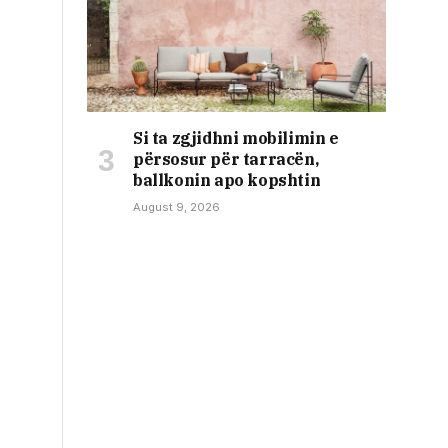
Si ta zgjidhni mobilimin e
përsosur për tarracën,
ballkonin apo kopshtin
August 9, 2026