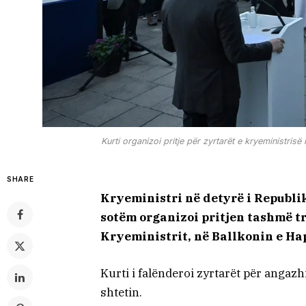
Kurti organizoi pritje për zyrtarët e kryeministris
SHARE
Kryeministri në detyrë i Republik
sotëm organizoi pritjen tashmë tr
Kryeministrit, në Ballkonin e Hap
Kurti i falënderoi zyrtarët për angaz
shtetin.