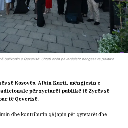
ë në ballkonin e Qeverisë: Shteti ecën pavarësisht pengesave politike
ës së Kosovës, Albin Kurti, mëngjesin e
adicionale për zyrtarët publikë të Zyrës së
ur të Qeverisë.
himin dhe kontributin që japin për qytetarët dhe