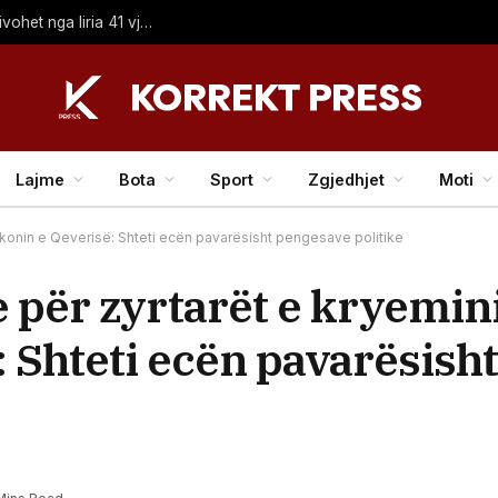
Drejtonte automjetin i dehur dhe pa patentë shoferi, privohet nga liria 41 vjeçari nga Shkupi
Lajme
Bota
Sport
Zgjedhjet
Moti
ballkonin e Qeverisë: Shteti ecën pavarësisht pengesave politike
e për zyrtarët e kryemin
: Shteti ecën pavarësish