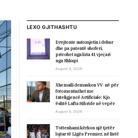
LEXO GJITHASHTU
Drejtonte automjetin i dehur
dhe pa patentë shoferi,
privohet nga liria 41 vjeçari
nga Shkupi
August 9, 2026
Xhemaili demaskon VV-në për
fotomontazhet me
Inteligjencë Artificiale: Kjo
është Lufta Hibride në vepër
August 9, 2026
Tottenhami kërkon një tjetër
lojtar të Ligës Premier, në listë