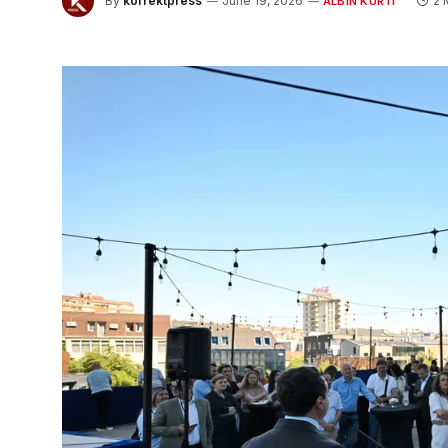
By
korrektpress
June 19, 2026
2 
ALBIN KURTI