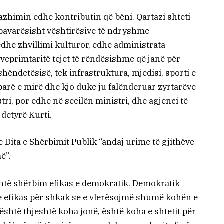
gazhimin edhe kontributin që bëni. Qartazi shteti
 pavarësisht vështirësive të ndryshme
dhe zhvillimi kulturor, edhe administrata
veprimtaritë tejet të rëndësishme që janë për
shëndetësisë, tek infrastruktura, mjedisi, sporti e
mbarë e mirë dhe kjo duke ju falënderuar zyrtarëve
tri, por edhe në secilën ministri, dhe agjenci të
 detyrë Kurti.
 Dita e Shërbimit Publik “andaj urime të gjithëve
ë”.
shtë shërbim efikas e demokratik. Demokratik
e efikas për shkak se e vlerësojmë shumë kohën e
është thjeshtë koha jonë, është koha e shtetit për