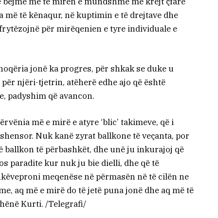
të bëjmë më të mirën e mundshme me krejt çfarë
a më të kënaqur, në kuptimin e të drejtave dhe
shfrytëzojnë për mirëqenien e tyre individuale e
hoqëria jonë ka progres, për shkak se duke u
për njëri-tjetrin, atëherë edhe ajo që është
me, padyshim që avancon.
rvënia më e mirë e atyre ‘blic’ takimeve, që i
shensor. Nuk kanë zyrat ballkone të veçanta, por
ë ballkon të përbashkët, dhe unë ju inkurajoj që
 paradite kur nuk ju bie dielli, dhe që të
shkëveproni meqenëse në përmasën në të cilën ne
me, aq më e mirë do të jetë puna jonë dhe aq më të
hënë Kurti. /Telegrafi/