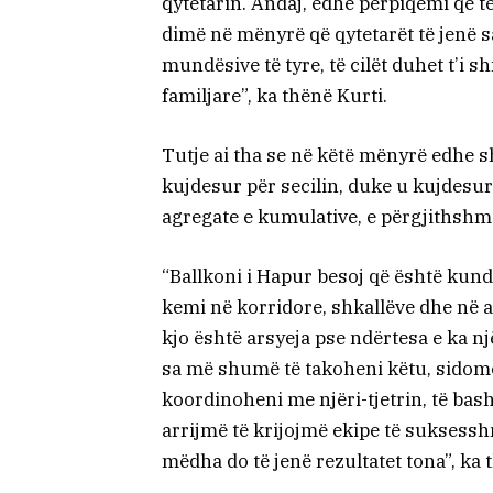
qytetarin. Andaj, edhe përpiqemi që 
dimë në mënyrë që qytetarët të jenë s
mundësive të tyre, të cilët duhet t’i 
familjare”, ka thënë Kurti.
Tutje ai tha se në këtë mënyrë edhe s
kujdesur për secilin, duke u kujdesur 
agregate e kumulative, e përgjithsh
“Ballkoni i Hapur besoj që është kundë
kemi në korridore, shkallëve dhe në a
kjo është arsyeja pse ndërtesa e ka nj
sa më shumë të takoheni këtu, sidomos
koordinoheni me njëri-tjetrin, të ba
arrijmë të krijojmë ekipe të suksessh
mëdha do të jenë rezultatet tona”, ka t