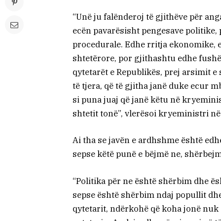
“Unë ju falënderoj të gjithëve për an
ecën pavarësisht pengesave politike,
procedurale. Edhe rritja ekonomike, e
shtetërore, por gjithashtu edhe fushë
qytetarët e Republikës, prej arsimit e 
të tjera, që të gjitha janë duke ecur 
si puna juaj që janë këtu në kryeminis
shtetit tonë”, vlerësoi kryeministri në
Ai tha se javën e ardhshme është edhe
sepse këtë punë e bëjmë ne, shërbejm
“Politika për ne është shërbim dhe ë
sepse është shërbim ndaj popullit dh
qytetarit, ndërkohë që koha jonë nuk 