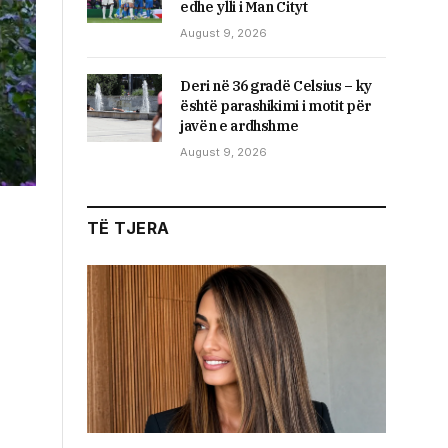
edhe ylli i Man Cityt
August 9, 2026
Deri në 36 gradë Celsius – ky
është parashikimi i motit për
javën e ardhshme
August 9, 2026
TË TJERA