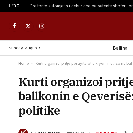
LEXO:
Facebook
X
Instagram
(Twitter)
Sunday, August 9
Ballina
Home
»
Kurti organizoi pritje për zyrtarët e kryeministrisë në 
Kurti organizoi pritj
ballkonin e Qeverisë
politike