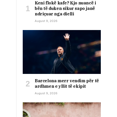
Keni flokë kafe? Kjo nuancë i
bën të duken sikur sapo janë
ndriçuar nga dielli
August 9, 2026
Barcelona merr vendim për të
ardhmen e yllit të ekipit
August 9, 2026