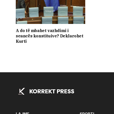
A do të mbahet vazhdimi i
seancës konstituive? Deklarohet
Kurti
LAJME
SPORTI