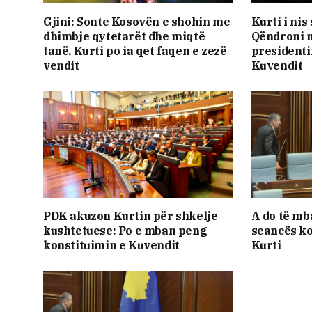
Gjini: Sonte Kosovën e shohin me
​Kurti i ni
dhimbje qytetarët dhe miqtë
Qëndroni n
tanë, Kurti po ia qet faqen e zezë
presidenti
vendit
Kuvendit
PDK akuzon Kurtin për shkelje
A do të mb
kushtetuese: Po e mban peng
seancës ko
konstituimin e Kuvendit
Kurti