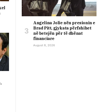
kel
n
Angelina Jolie nën presionin e
Brad Pitt, gjykata përfshihet
në betejën për të dhënat
financiare
August 8, 2026
r
,