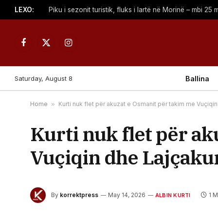
LEXO:
Facebook
X
Instagram
(Twitter)
Saturday, August 8
Ballina
Home
»
Kurti nuk flet për akuzat e Osmanit për takim me Vuçiqi
Kurti nuk flet për a
Vuçiqin dhe Lajçaku
By
korrektpress
May 14, 2026
1 
ALBIN KURTI