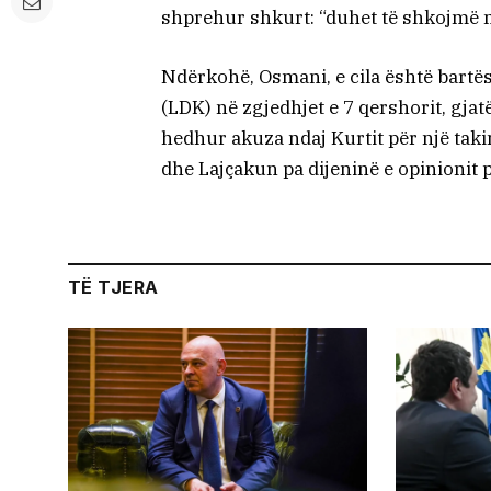
shprehur shkurt: “duhet të shkojmë m
Ndërkohë, Osmani, e cila është bartës
(LDK) në zgjedhjet e 7 qershorit, gjat
hedhur akuza ndaj Kurtit për një taki
dhe Lajçakun pa dijeninë e opinionit p
TË TJERA