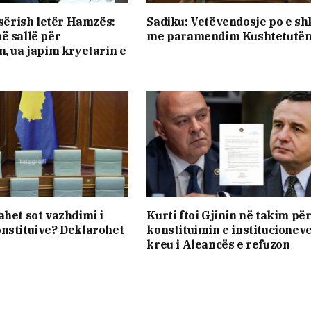
s sërish letër Hamzës:
Sadiku: Vetëvendosje po e sh
ë sallë për
me paramendim Kushtetutë
n, ua japim kryetarin e
ahet sot vazhdimi i
Kurti ftoi Gjinin në takim pë
nstituive? Deklarohet
konstituimin e institucioneve
kreu i Aleancës e refuzon