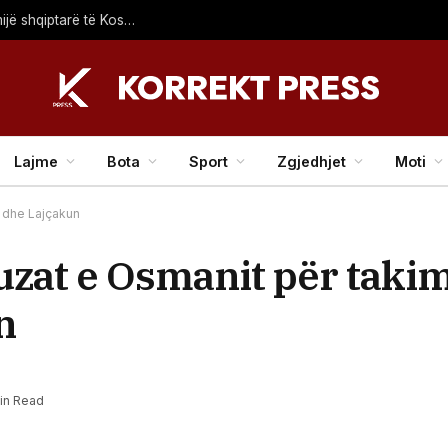
Piku i sezonit turistik, fluks i lartë në Morinë – mbi 25 mijë shqiptarë të Kosovës dhe 7 mijë mjete hyjnë në Shqipëri në vetëm tri orë
Lajme
Bota
Sport
Zgjedhjet
Moti
n dhe Lajçakun
kuzat e Osmanit për taki
n
Min Read