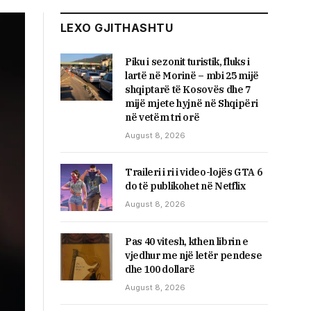
LEXO GJITHASHTU
Piku i sezonit turistik, fluks i
lartë në Morinë – mbi 25 mijë
shqiptarë të Kosovës dhe 7
mijë mjete hyjnë në Shqipëri
në vetëm tri orë
August 8, 2026
Traileri i ri i video-lojës GTA 6
do të publikohet në Netflix
August 8, 2026
Pas 40 vitesh, kthen librin e
vjedhur me një letër pendese
dhe 100 dollarë
August 8, 2026