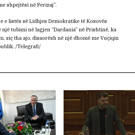
e shpejtësi në Ferizaj”.
e e listës së Lidhjes Demokratike të Kosovës
ë një tubimi në lagjen “Dardania” në Prishtinë, ka
m, siç tha ajo, disaorësh në një dhomë me Vuçiqin
ublik. /Telegrafi/