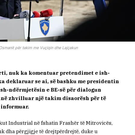
e Osmanit për takim me Vuçiqin dhe Lajçakun
rti, nuk ka komentuar pretendimet e ish-
ka deklaruar se ai, së bashku me presidentin
ish-ndërmjetësin e BE-së për dialogun
në zhvilluar një takim disaorësh për të
ë informuar.
kut Industrial në fshatin Frashër të Mitrovicës,
uk dha përgjigje të drejtpërdrejtë, duke u