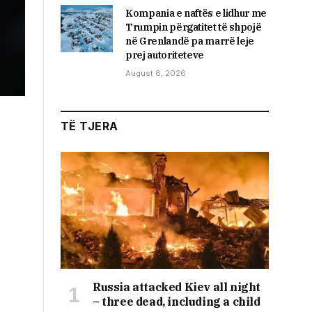
Kompania e naftës e lidhur me
Trumpin përgatitet të shpojë
në Grenlandë pa marrë leje
prej autoriteteve
August 8, 2026
TË TJERA
Russia attacked Kiev all night
– three dead, including a child