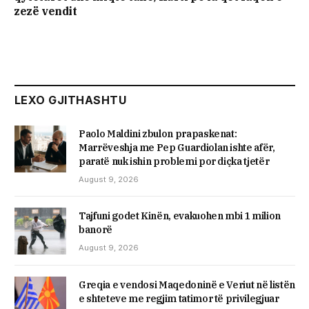
zezë vendit
LEXO GJITHASHTU
Paolo Maldini zbulon prapaskenat:
Marrëveshja me Pep Guardiolan ishte afër,
paratë nuk ishin problemi por diçka tjetër
August 9, 2026
Tajfuni godet Kinën, evakuohen mbi 1 milion
banorë
August 9, 2026
Greqia e vendosi Maqedoninë e Veriut në listën
e shteteve me regjim tatimor të privilegjuar