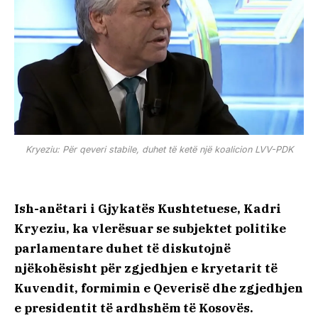
Kryeziu: Për qeveri stabile, duhet të ketë një koalicion LVV-PDK
Ish-anëtari i Gjykatës Kushtetuese, Kadri
Kryeziu, ka vlerësuar se subjektet politike
parlamentare duhet të diskutojnë
njëkohësisht për zgjedhjen e kryetarit të
Kuvendit, formimin e Qeverisë dhe zgjedhjen
e presidentit të ardhshëm të Kosovës.