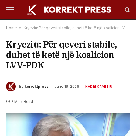
Home
»
Kryeziu: Për qeveri stabile, duhet të ketë një koalicion LVV-PDK
Kryeziu: Për qeveri stabile,
duhet të ketë një koalicion
LVV-PDK
By
korrektpress
June 19, 2026
KADRI KRYEZIU
2 Mins Read