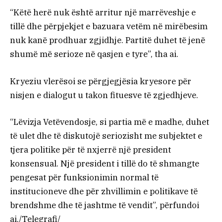
“Këtë herë nuk është arritur një marrëveshje e
tillë dhe përpjekjet e bazuara vetëm në mirëbesim
nuk kanë prodhuar zgjidhje. Partitë duhet të jenë
shumë më serioze në qasjen e tyre”, tha ai.
Kryeziu vlerësoi se përgjegjësia kryesore për
nisjen e dialogut u takon fituesve të zgjedhjeve.
“Lëvizja Vetëvendosje, si partia më e madhe, duhet
të ulet dhe të diskutojë seriozisht me subjektet e
tjera politike për të nxjerrë një president
konsensual. Një president i tillë do të shmangte
pengesat për funksionimin normal të
institucioneve dhe për zhvillimin e politikave të
brendshme dhe të jashtme të vendit”, përfundoi
ai./Telegrafi/