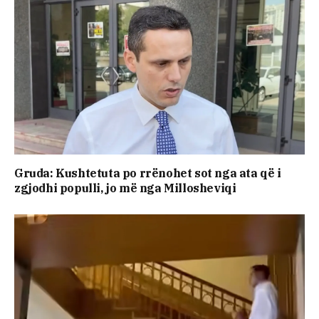
Gruda: Kushtetuta po rrënohet sot nga ata që i
zgjodhi populli, jo më nga Millosheviqi