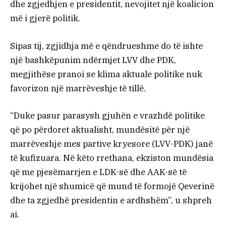
dhe zgjedhjen e presidentit, nevojitet një koalicion
më i gjerë politik.
Sipas tij, zgjidhja më e qëndrueshme do të ishte
një bashkëpunim ndërmjet LVV dhe PDK,
megjithëse pranoi se klima aktuale politike nuk
favorizon një marrëveshje të tillë.
“Duke pasur parasysh gjuhën e vrazhdë politike
që po përdoret aktualisht, mundësitë për një
marrëveshje mes partive kryesore (LVV-PDK) janë
të kufizuara. Në këto rrethana, ekziston mundësia
që me pjesëmarrjen e LDK-së dhe AAK-së të
krijohet një shumicë që mund të formojë Qeverinë
dhe ta zgjedhë presidentin e ardhshëm”, u shpreh
ai.