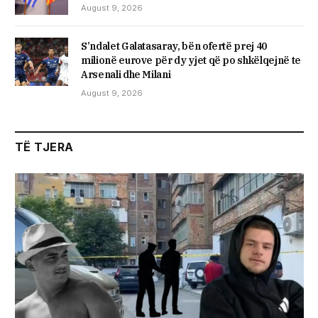
August 9, 2026
S’ndalet Galatasaray, bën ofertë prej 40
milionë eurove për dy yjet që po shkëlqejnë te
Arsenali dhe Milani
August 9, 2026
TË TJERA