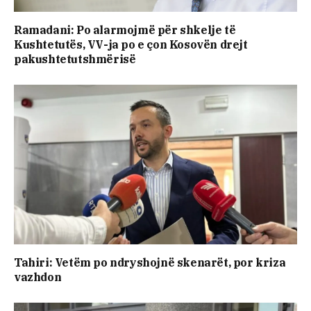
Ramadani: Po alarmojmë për shkelje të
Kushtetutës, VV-ja po e çon Kosovën drejt
pakushtetutshmërisë
Tahiri: Vetëm po ndryshojnë skenarët, por kriza
vazhdon