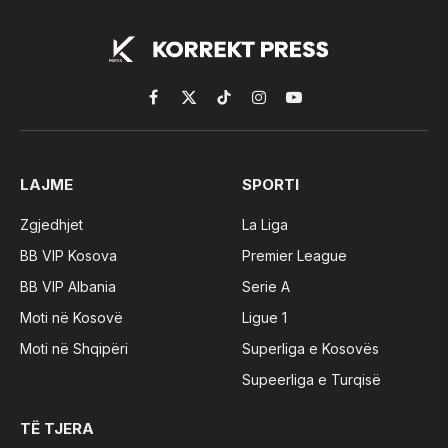
Facebook
X
TikTok
Instagram
YouTube
(Twitter)
LAJME
SPORTI
Zgjedhjet
La Liga
BB VIP Kosova
Premier League
BB VIP Albania
Serie A
Moti në Kosovë
Ligue 1
Moti në Shqipëri
Superliga e Kosovës
Supeerliga e Turqisë
TË TJERA