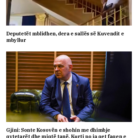
Deputetët mblidhen, dera e sallës së Kuvendit e
mbyllur
Gjini: Sonte Kosovën e shohin me dhimbje
qytetarët dhe miqtë tanë, Kurti po ia qet faqen e