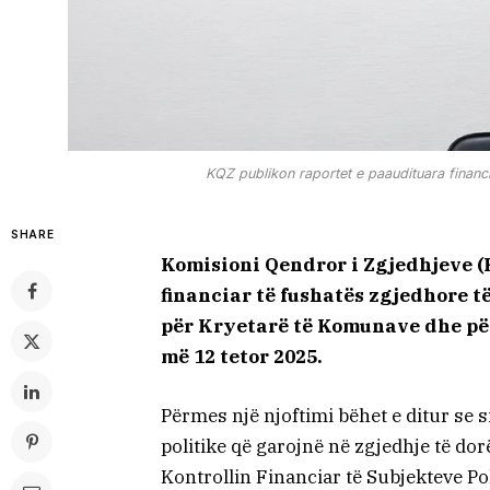
KQZ publikon raportet e paaudituara financi
SHARE
Komisioni Qendror i Zgjedhjeve (
financiar të fushatës zgjedhore t
për Kryetarë të Komunave dhe pë
më 12 tetor 2025.
Përmes një njoftimi bëhet e ditur se si
politike që garojnë në zgjedhje të do
Kontrollin Financiar të Subjekteve Po