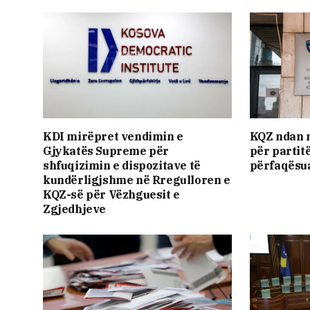
KDI mirëpret vendimin e
KQZ ndan m
Gjykatës Supreme për
për partitë
shfuqizimin e dispozitave të
përfaqësu
kundërligjshme në Rregulloren e
KQZ-së për Vëzhguesit e
Zgjedhjeve