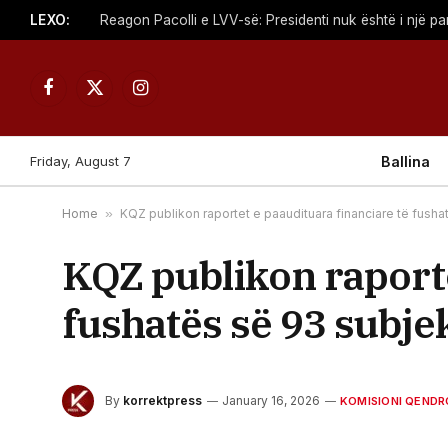
LEXO:
Reagon Pacolli e LVV-së: Presidenti nuk është i një par
Facebook
X
Instagram
(Twitter)
Friday, August 7
Ballina
Home
»
KQZ publikon raportet e paaudituara financiare të fusha
KQZ publikon raporte
fushatës së 93 subjek
By
korrektpress
January 16, 2026
KOMISIONI QENDR