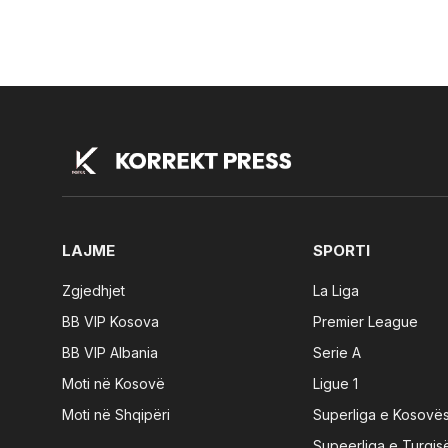
LAJME
SPORTI
Zgjedhjet
La Liga
BB VIP Kosova
Premier League
BB VIP Albania
Serie A
Moti në Kosovë
Ligue 1
Moti në Shqipëri
Superliga e Kosovë
Supeerliga e Turqis