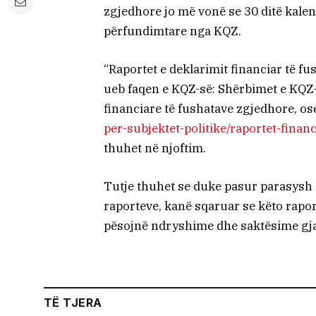
zgjedhore jo më vonë se 30 ditë kalend
përfundimtare nga KQZ.
“Raportet e deklarimit financiar të fu
ueb faqen e KQZ-së: Shërbimet e KQZ-
financiare të fushatave zgjedhore, os
per-subjektet-politike/raportet-finan
thuhet në njoftim.
Tutje thuhet se duke pasur parasysh 
raporteve, kanë sqaruar se këto rapor
pësojnë ndryshime dhe saktësime gjat
TË TJERA