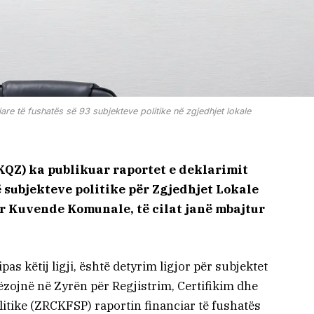
are të fushatës së 93 subjekteve politike në zgjedhjet lokale
KQZ) ka publikuar raportet e deklarimit
ë subjekteve politike për Zgjedhjet Lokale
r Kuvende Komunale, të cilat janë mbajtur
pas këtij ligji, është detyrim ligjor për subjektet
rëzojnë në Zyrën për Regjistrim, Certifikim dhe
litike (ZRCKFSP) raportin financiar të fushatës