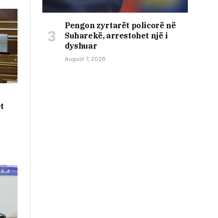
Pengon zyrtarët policorë në
Suharekë, arrestohet një i
dyshuar
August 7, 2026
t