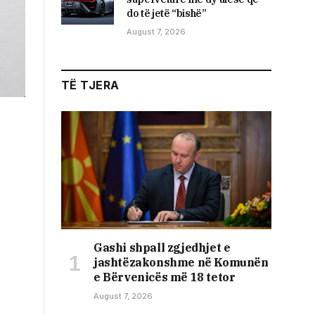
do të jetë “bishë”
August 7, 2026
TË TJERA
Gashi shpall zgjedhjet e
jashtëzakonshme në Komunën
e Bërvenicës më 18 tetor
August 7, 2026