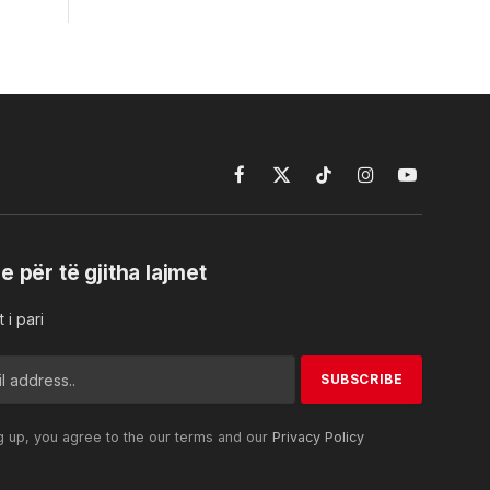
Facebook
X
TikTok
Instagram
YouTube
(Twitter)
e për të gjitha lajmet
 i pari
g up, you agree to the our terms and our
Privacy Policy