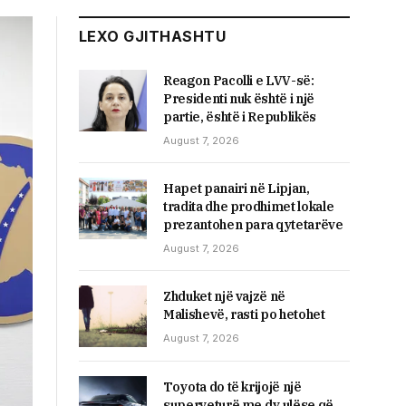
LEXO GJITHASHTU
Reagon Pacolli e LVV-së:
Presidenti nuk është i një
partie, është i Republikës
August 7, 2026
Hapet panairi në Lipjan,
tradita dhe prodhimet lokale
prezantohen para qytetarëve
August 7, 2026
Zhduket një vajzë në
Malishevë, rasti po hetohet
August 7, 2026
Toyota do të krijojë një
superveturë me dy ulëse që