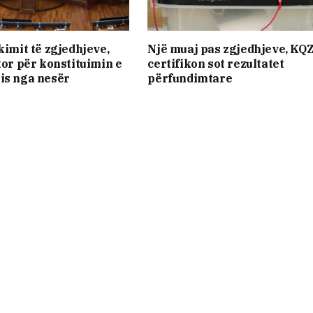
kimit të zgjedhjeve,
Një muaj pas zgjedhjeve, KQ
tor për konstituimin e
certifikon sot rezultatet
is nga nesër
përfundimtare