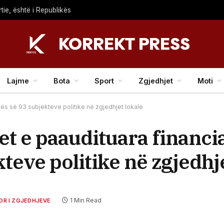
tie, është i Republikës
Lajme
Bota
Sport
Zgjedhjet
Moti
tës së 93 subjekteve politike në zgjedhjet lokale
t e paaudituara financia
teve politike në zgjedhj
1 Min Read
OR I ZGJEDHJEVE