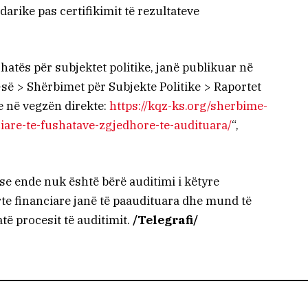
arike pas certifikimit të rezultateve
shatës për subjektet politike, janë publikuar në
së > Shërbimet për Subjekte Politike > Raportet
e në vegzën direkte:
https://kqz-ks.org/sherbime-
ciare-te-fushatave-zgjedhore-te-audituara/
“,
se ende nuk është bërë auditimi i këtyre
te financiare janë të paaudituara dhe mund të
ë procesit të auditimit.
/Telegrafi/