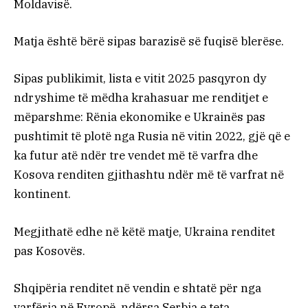
Moldavisë.
Matja është bërë sipas barazisë së fuqisë blerëse.
Sipas publikimit, lista e vitit 2025 pasqyron dy
ndryshime të mëdha krahasuar me renditjet e
mëparshme: Rënia ekonomike e Ukrainës pas
pushtimit të plotë nga Rusia në vitin 2022, gjë që e
ka futur atë ndër tre vendet më të varfra dhe
Kosova renditen gjithashtu ndër më të varfrat në
kontinent.
Megjithatë edhe në këtë matje, Ukraina renditet
pas Kosovës.
Shqipëria renditet në vendin e shtatë për nga
varfëria në Evropë, ndërsa Serbia e teta.