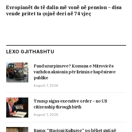
Evropianët do të dalin më vonë në pension – disa
vende pritet ta çojnë deri në 74 vjeç
LEXO GJITHASHTU
Fund uzurpimeve? Komuna e Mitrovicës
vazhdon aksionin për lirimin e hapësirave
publike
August 7, 2026
Trump signs executive order – no US
citizenship through birth
August 7, 2026
Rama: “Stacioni Kulturor” po bëhet gati në