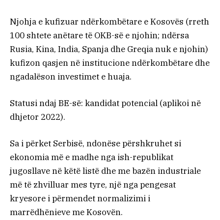
Njohja e kufizuar ndërkombëtare e Kosovës (rreth
100 shtete anëtare të OKB-së e njohin; ndërsa
Rusia, Kina, India, Spanja dhe Greqia nuk e njohin)
kufizon qasjen në institucione ndërkombëtare dhe
ngadalëson investimet e huaja.
Statusi ndaj BE-së: kandidat potencial (aplikoi në
dhjetor 2022).
Sa i përket Serbisë, ndonëse përshkruhet si
ekonomia më e madhe nga ish-republikat
jugosllave në këtë listë dhe me bazën industriale
më të zhvilluar mes tyre, një nga pengesat
kryesore i përmendet normalizimi i
marrëdhënieve me Kosovën.