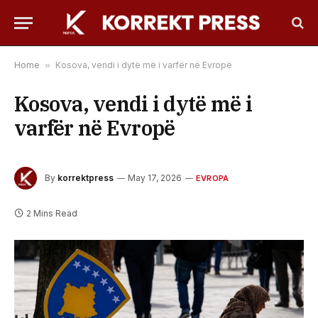
Home
»
Kosova, vendi i dytë më i varfër në Evropë
Kosova, vendi i dytë më i
varfër në Evropë
By
korrektpress
May 17, 2026
EVROPA
2 Mins Read