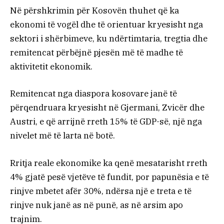
Në përshkrimin për Kosovën thuhet që ka
ekonomi të vogël dhe të orientuar kryesisht nga
sektori i shërbimeve, ku ndërtimtaria, tregtia dhe
remitencat përbëjnë pjesën më të madhe të
aktivitetit ekonomik.
Remitencat nga diaspora kosovare janë të
përqendruara kryesisht në Gjermani, Zvicër dhe
Austri, e që arrijnë rreth 15% të GDP-së, një nga
nivelet më të larta në botë.
Rritja reale ekonomike ka qenë mesatarisht rreth
4% gjatë pesë vjetëve të fundit, por papunësia e të
rinjve mbetet afër 30%, ndërsa një e treta e të
rinjve nuk janë as në punë, as në arsim apo
trajnim.