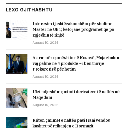
LEXO GJITHASHTU
Interesim i jashtëzakonshëm për studime
Master në UBT, këto janë programet që po
zgjedhin të rinjtë
August 10, 2026
Alarm për qumështin në Kosovë, Muja zbulon
vaj palme në 4 produkte – i bën thirrje
Prokurorisë për hetim
August 10, 2026
Ulet ndjeshëm çmimi i derivateve të naftës në
Maqedoni
August 10, 2026
Rriten çmimet e naftës pasi Irani vendos
kushtet për rihapjen e Hormuzit