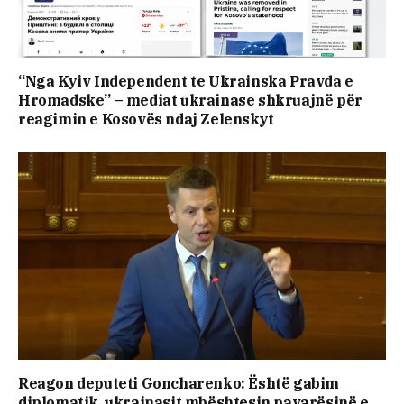
“Nga Kyiv Independent te Ukrainska Pravda e
Hromadske” – mediat ukrainase shkruajnë për
reagimin e Kosovës ndaj Zelenskyt
Reagon deputeti Goncharenko: Është gabim
diplomatik, ukrainasit mbështesin pavarësinë e