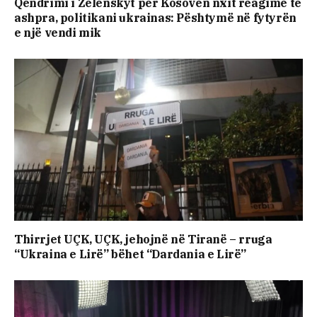
Qëndrimi i Zelenskyt për Kosovën nxit reagime të
ashpra, politikani ukrainas: Pështymë në fytyrën
e një vendi mik
Thirrjet UÇK, UÇK, jehojnë në Tiranë – rruga
“Ukraina e Lirë” bëhet “Dardania e Lirë”