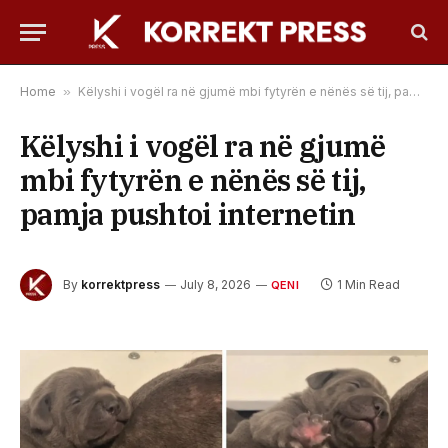
Home
»
Këlyshi i vogël ra në gjumë mbi fytyrën e nënës së tij, pamja pushtoi internetin
Këlyshi i vogël ra në gjumë
mbi fytyrën e nënës së tij,
pamja pushtoi internetin
By
korrektpress
July 8, 2026
1 Min Read
QENI