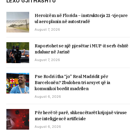
LEXO GJITHASHTU
Heroizëm në Florida – instruktorja 21-vjeçare
ul aeroplanin në autostradë
August 7, 2026
Raportohet se një pjesëtar i MUP-it serb është
ndaluar në Jarinë
August 7, 2026
Pse Rodri i tha “jo” Real Madridit për
Barcelonën? Zbulohen tri arsyet që ia
komunikoi bordit madrilen
August 6, 2026
Për herë të parë, shkencëtarët krijojnë viruse
me inteligjencë artificiale
August 6, 2026