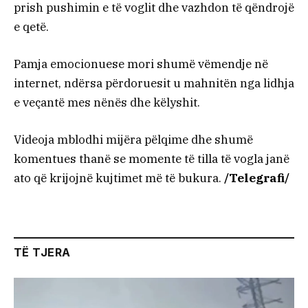
prish pushimin e të voglit dhe vazhdon të qëndrojë
e qetë.
Pamja emocionuese mori shumë vëmendje në
internet, ndërsa përdoruesit u mahnitën nga lidhja
e veçantë mes nënës dhe këlyshit.
Videoja mblodhi mijëra pëlqime dhe shumë
komentues thanë se momente të tilla të vogla janë
ato që krijojnë kujtimet më të bukura.
/Telegrafi/
TË TJERA