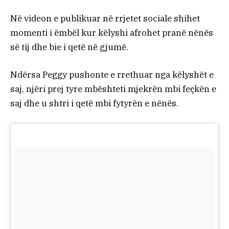
Në videon e publikuar në rrjetet sociale shihet
momenti i ëmbël kur këlyshi afrohet pranë nënës
së tij dhe bie i qetë në gjumë.
Ndërsa Peggy pushonte e rrethuar nga këlyshët e
saj, njëri prej tyre mbështeti mjekrën mbi feçkën e
saj dhe u shtri i qetë mbi fytyrën e nënës.