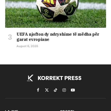
UEFA njofton dy ndryshime të mëdha për
garat evropiane
August 6, 2026
Facebook
X
TikTok
Instagram
YouTube
(Twitter)