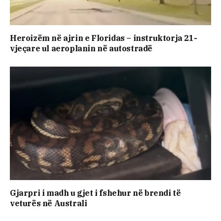
Heroizëm në ajrin e Floridas – instruktorja 21-
vjeçare ul aeroplanin në autostradë
Gjarpri i madh u gjet i fshehur në brendi të
veturës në Australi