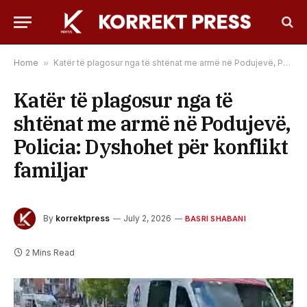
Home
»
Katër të plagosur nga të shtënat me armë në Podujevë, Policia: Dyshohet për konflikt familjar
Katër të plagosur nga të
shtënat me armë në Podujevë,
Policia: Dyshohet për konflikt
familjar
By
korrektpress
July 2, 2026
BASRI SHABANI
2 Mins Read