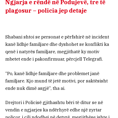
Ngjarja e rëndë në Podujevë, tre të
plagosur – policia jep detaje
Shabani shtoi se personat e përfshirë në incident
kanë lidhje familjare dhe dyshohet se konflikti ka
qenë i natyrës familjare, megjithatë ky motiv
mbetet ende i pakonfirmuar, përcjell Telegrafi.
“Po, kanë lidhje familjare dhe problemet janë
familjare. Kjo mund të jetë motivi, por saktësisht
ende nuk dimë asgjë”, tha ai.
Drejtori i Policisë gjithashtu bëri të ditur se në
vendin e ngjarjes ka ndërhyrë edhe një zyrtar
policor, i cili ndodhej në detyrë, megjithëse ishte i