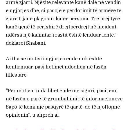
armë zjarri. Njësitë relevante kanë dalë në vendin
e ngjarjes dhe, si pasojë e përdorimit të armëve të
zjarrit, janë plagosur katër persona. Tre prej tyre
kanë qenë të përfshirë drejtpërdrejt në incident,
ndërsa një kalimtar i rastit është lënduar lehtë,”
deklaroi Shabani.
Ai tha se motivi i ngjarjes ende nuk është
konfirmuar, pasi hetimet ndodhen në fazën
fillestare.
“Për motivin nuk dihet ende me siguri, pasi jemi
në fazën e parë të grumbullimit të informacioneve.
Sapo të kemi një pasqyrë të qartë, do të njoftojmë
opinionin”, u shpreh ai.