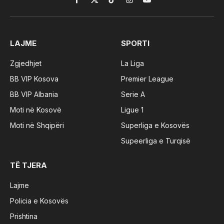
Facebook
X
TikTok
Instagram
YouTube
(Twitter)
LAJME
SPORTI
Zgjedhjet
La Liga
BB VIP Kosova
Premier League
BB VIP Albania
Serie A
Moti në Kosovë
Ligue 1
Moti në Shqipëri
Superliga e Kosovës
Supeerliga e Turqisë
TË TJERA
Lajme
Policia e Kosovës
Prishtina