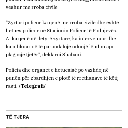
veshur me rroba civile.
“Zyrtari policor ka qenë me rroba civile dhe është
hetues policor në Stacionin Policor të Podujevës.
Ai ka qenë në detyrë zyrtare, ka intervenuar dhe
ka ndikuar që të parandalojë ndonjë lëndim apo
plagosje tjetër”, deklaroi Shabani.
Policia dhe organet e hetuesisë po vazhdojnë
punën për zbardhjen e plotë të rrethanave të këtij
rasti.
/Telegrafi/
TË TJERA