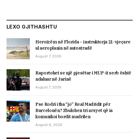
LEXO GJITHASHTU
Heroizëm në Florida – instruktorja 21-vjeçare
ul aeroplanin në autostradë
August 7, 2026
Raportohet se një pjesëtar i MUP-it serb është
ndaluar në Jarinë
August 7, 2026
Pse Rodri i tha “jo” Real Madridit për
Barcelonën? Zbulohen tri arsyet që ia
komunikoi bordit madrilen
August 6, 2026