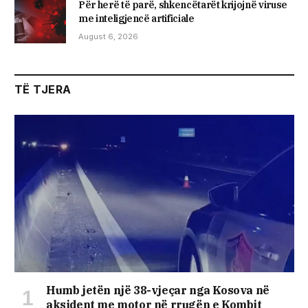
Për herë të parë, shkencëtarët krijojnë viruse
me inteligjencë artificiale
August 6, 2026
TË TJERA
Humb jetën një 38-vjeçar nga Kosova në
aksident me motor në rrugën e Kombit