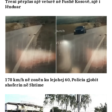
Treni përplas një veturë në Fushë Kosovë, një i
lënduar
178 km/h në zonën ku lejohej 60, Policia gjobit
shoferin në Shtime