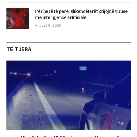
Për herë të parë, shkencëtarët krijojnë viruse
me inteligjencë artificiale
August 6, 2026
TË TJERA