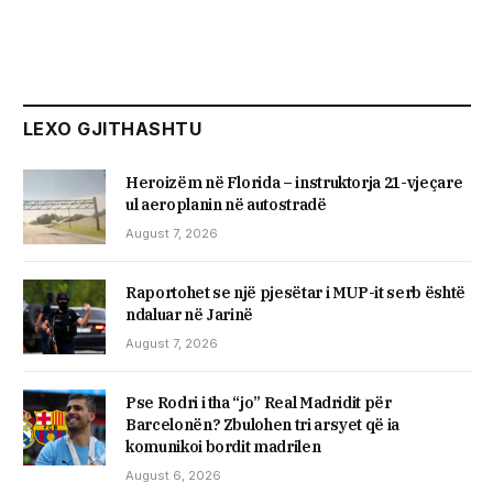
LEXO GJITHASHTU
Heroizëm në Florida – instruktorja 21-vjeçare
ul aeroplanin në autostradë
August 7, 2026
Raportohet se një pjesëtar i MUP-it serb është
ndaluar në Jarinë
August 7, 2026
Pse Rodri i tha “jo” Real Madridit për
Barcelonën? Zbulohen tri arsyet që ia
komunikoi bordit madrilen
August 6, 2026