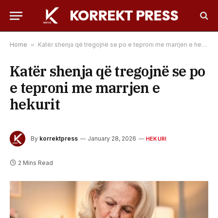
Home
»
Katër shenja që tregojnë se po e teproni me marrjen e hekurit
Katër shenja që tregojnë se po
e teproni me marrjen e
hekurit
By
korrektpress
January 28, 2026
HEKURI
2 Mins Read