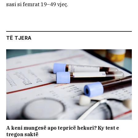
sasi si femrat 19–49 vjeç.
TË TJERA
A keni mungesë apo tepricë hekuri? Ky test e
tregon saktë