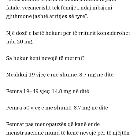
fatale, veçanërisht tek fëmijët, ndaj mbajeni
gjithmonë jashtë arritjes së tyre”.
Një dozë e lartë hekuri për të rriturit konsiderohet
mbi 20 mg.
Sa hekur keni nevojë të merrni?
Meshkuj 19 vjeç e më shumë: 8.7 mg në ditë
Femra 19–49 vjeç: 14.8 mg në ditë
Femra 50 vjeç e më shumë: 8.7 mg në ditë
Femrat pas menopauzës që kanë ende
menstruacione mund të kenë nevojë për të njëjtën