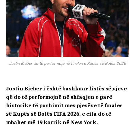
Justin Bieber do të performojë në finalen e Kupës së Botës 2026
Justin Bieber i është bashkuar listës së yjeve
që do të performojnë në shfaqjen e parë
historike të pushimit mes pjesëve të finales
së Kupës së Botës FIFA 2026, e cila do të
mbahet më 19 korrik në New York.