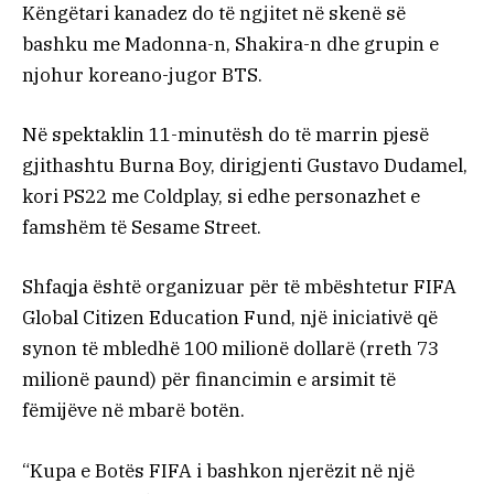
Këngëtari kanadez do të ngjitet në skenë së
bashku me Madonna-n, Shakira-n dhe grupin e
njohur koreano-jugor BTS.
Në spektaklin 11-minutësh do të marrin pjesë
gjithashtu Burna Boy, dirigjenti Gustavo Dudamel,
kori PS22 me Coldplay, si edhe personazhet e
famshëm të Sesame Street.
Shfaqja është organizuar për të mbështetur FIFA
Global Citizen Education Fund, një iniciativë që
synon të mbledhë 100 milionë dollarë (rreth 73
milionë paund) për financimin e arsimit të
fëmijëve në mbarë botën.
“Kupa e Botës FIFA i bashkon njerëzit në një