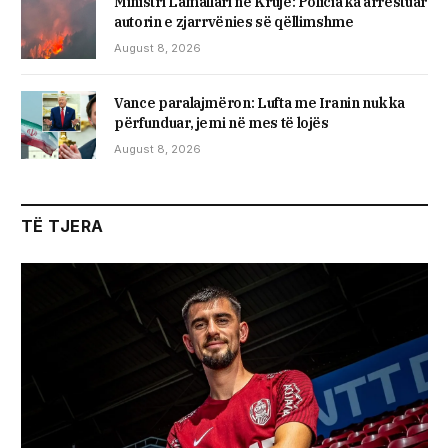
Ministri Lamallari në Krujë: Policia ka arrestuar
autorin e zjarrvënies së qëllimshme
August 8, 2026
Vance paralajmëron: Lufta me Iranin nuk ka
përfunduar, jemi në mes të lojës
August 8, 2026
TË TJERA