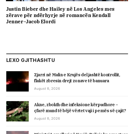
Justin Bieber dhe Hailey në Los Angeles mes
zërave për ndërhyrje në romancën Kendall
Jenner–Jacob Elordi
LEXO GJITHASHTU
Zjarri në Malin e Krujës del jashtë kontrollit,
flakët zbresin drejt zonave të banuara
August 8, 2026
Akne, zbokth dhe infeksione kërpudhore –
çfarë mund të bëjë vërtet vaji i pemës së çajit?
August 8, 2026