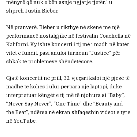
mënyrë që nuk e bën asnjë ngjarje tjetër,” u
shpreh Justin Bieber.
Në pranverë, Bieber u rikthye në skenë me një
performancë nostalgjike në festivalin Coachella në
Kaliforni. Ky ishte koncerti i tij më i madh në katër
vitet e fundit, pasi anuloi turneun “Justice” për
shkak të problemeve shëndetësore.
Gjatë koncertit në prill, 32-vjeçari kaloi një pjesë të
madhe të kohës i ulur përpara një laptopi, duke
interpretuar këngët e tij më të njohura si “Baby”,
“Never Say Never”, “One Time” dhe “Beauty and
the Beat”, ndërsa në ekran shfaqeshin videot e tyre
në YouTube.