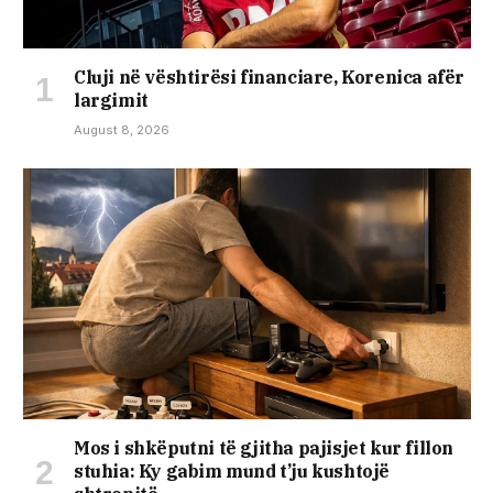
Cluji në vështirësi financiare, Korenica afër
largimit
August 8, 2026
Mos i shkëputni të gjitha pajisjet kur fillon
stuhia: Ky gabim mund t’ju kushtojë