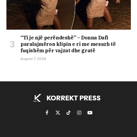
“Ti je një perëndeshë” – Donna Dafi
paralajmëron klipin e ri me mesazh të
fuqishëm për vajzat dhe gratë
August 7, 2026
Facebook
X
TikTok
Instagram
YouTube
(Twitter)