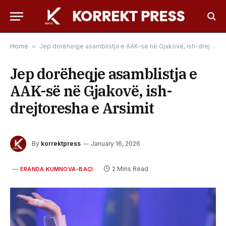
Home
»
Jep dorëheqje asamblistja e AAK-së në Gjakovë, ish-drejtoresha e Arsimit
Jep dorëheqje asamblistja e
AAK-së në Gjakovë, ish-
drejtoresha e Arsimit
By
korrektpress
January 16, 2026
2 Mins Read
ERANDA KUMNOVA-BAÇI