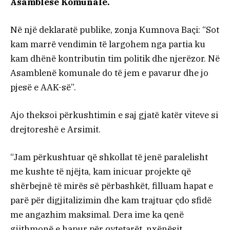
Asamblesë Komunale.
Në një deklaratë publike, zonja Kumnova Baçi: “Sot
kam marrë vendimin të largohem nga partia ku
kam dhënë kontributin tim politik dhe njerëzor. Në
Asamblenë komunale do të jem e pavarur dhe jo
pjesë e AAK-së”.
Ajo theksoi përkushtimin e saj gjatë katër viteve si
drejtoreshë e Arsimit.
“Jam përkushtuar që shkollat të jenë paralelisht
me kushte të njëjta, kam inicuar projekte që
shërbejnë të mirës së përbashkët, filluam hapat e
parë për digjitalizimin dhe kam trajtuar çdo sfidë
me angazhim maksimal. Dera ime ka qenë
gjithmonë e hapur për qytetarët, nxënësit,