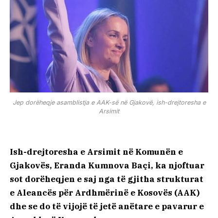
Jep dorëheqje asamblistja e AAK-së në Gjakovë, ish-drejtoresha e
Arsimit
Ish-drejtoresha e Arsimit në Komunën e
Gjakovës, Eranda Kumnova Baçi, ka njoftuar
sot dorëheqjen e saj nga të gjitha strukturat
e Aleancës për Ardhmërinë e Kosovës (AAK)
dhe se do të vijojë të jetë anëtare e pavarur e