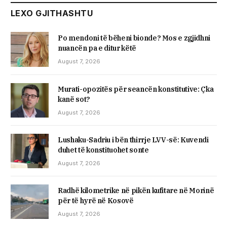
LEXO GJITHASHTU
Po mendoni të bëheni bionde? Mos e zgjidhni
nuancën pa e ditur këtë
August 7, 2026
​Murati-opozitës për seancën konstitutive: Çka
kanë sot?
August 7, 2026
Lushaku-Sadriu i bën thirrje LVV-së: Kuvendi
duhet të konstituohet sonte
August 7, 2026
​Radhë kilometrike në pikën kufitare në Morinë
për të hyrë në Kosovë
August 7, 2026