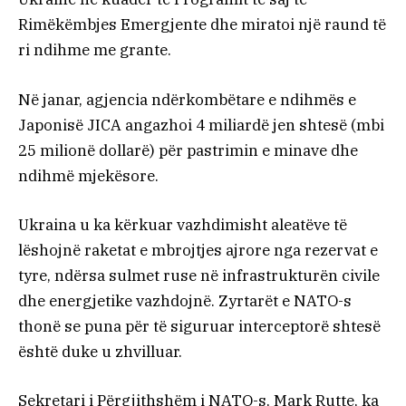
Rimëkëmbjes Emergjente dhe miratoi një raund të
ri ndihme me grante.
Në janar, agjencia ndërkombëtare e ndihmës e
Japonisë JICA angazhoi 4 miliardë jen shtesë (mbi
25 milionë dollarë) për pastrimin e minave dhe
ndihmë mjekësore.
Ukraina u ka kërkuar vazhdimisht aleatëve të
lëshojnë raketat e mbrojtjes ajrore nga rezervat e
tyre, ndërsa sulmet ruse në infrastrukturën civile
dhe energjetike vazhdojnë. Zyrtarët e NATO-s
thonë se puna për të siguruar interceptorë shtesë
është duke u zhvilluar.
Sekretari i Përgjithshëm i NATO-s, Mark Rutte, ka