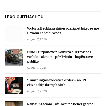
LEXO GJITHASHTU
Victoria Beckham shijon pushimet luksoze me
Davidin në St. Tropez
August 7, 2026
Fund uzurpimeve? Komuna e Mitrovicës
vazhdon aksionin për lirimin e hapësirave
publike
August 7, 2026
Trump signs executive order – no US
citizenship through birth
August 7, 2026
Rama: “Stacioni Kulturor” po bëhet gati në