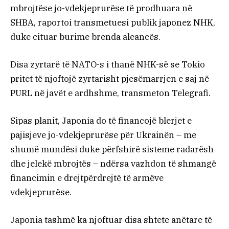
mbrojtëse jo-vdekjeprurëse të prodhuara në
SHBA, raportoi transmetuesi publik japonez NHK,
duke cituar burime brenda aleancës.
Disa zyrtarë të NATO-s i thanë NHK-së se Tokio
pritet të njoftojë zyrtarisht pjesëmarrjen e saj në
PURL në javët e ardhshme, transmeton Telegrafi.
Sipas planit, Japonia do të financojë blerjet e
pajisjeve jo-vdekjeprurëse për Ukrainën – me
shumë mundësi duke përfshirë sisteme radarësh
dhe jelekë mbrojtës – ndërsa vazhdon të shmangë
financimin e drejtpërdrejtë të armëve
vdekjeprurëse.
Japonia tashmë ka njoftuar disa shtete anëtare të