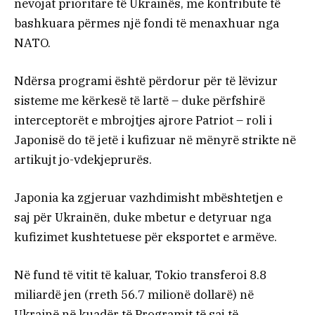
nevojat prioritare të Ukrainës, me kontribute të
bashkuara përmes një fondi të menaxhuar nga
NATO.
Ndërsa programi është përdorur për të lëvizur
sisteme me kërkesë të lartë – duke përfshirë
interceptorët e mbrojtjes ajrore Patriot – roli i
Japonisë do të jetë i kufizuar në mënyrë strikte në
artikujt jo-vdekjeprurës.
Japonia ka zgjeruar vazhdimisht mbështetjen e
saj për Ukrainën, duke mbetur e detyruar nga
kufizimet kushtetuese për eksportet e armëve.
Në fund të vitit të kaluar, Tokio transferoi 8.8
miliardë jen (rreth 56.7 milionë dollarë) në
Ukrainë në kuadër të Programit të saj të