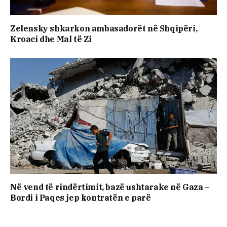
Zelensky shkarkon ambasadorët në Shqipëri,
Kroaci dhe Mal të Zi
Në vend të rindërtimit, bazë ushtarake në Gaza –
Bordi i Paqes jep kontratën e parë