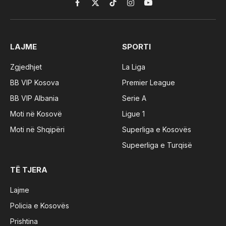
Facebook
X
TikTok
Instagram
YouTube
(Twitter)
LAJME
SPORTI
Zgjedhjet
La Liga
BB VIP Kosova
Premier League
BB VIP Albania
Serie A
Moti në Kosovë
Ligue 1
Moti në Shqipëri
Superliga e Kosovës
Supeerliga e Turqisë
TË TJERA
Lajme
Policia e Kosovës
Prishtina