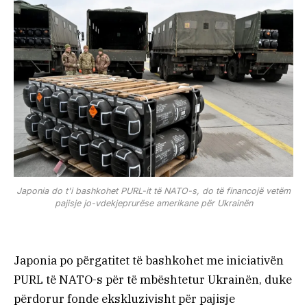
Japonia do t'i bashkohet PURL-it të NATO-s, do të financojë vetëm
pajisje jo-vdekjeprurëse amerikane për Ukrainën
Japonia po përgatitet të bashkohet me iniciativën
PURL të NATO-s për të mbështetur Ukrainën, duke
përdorur fonde ekskluzivisht për pajisje