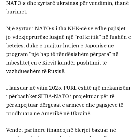
NATO-s dhe zyrtarë ukrainas për vendimin, thanë
burimet.
Një zyrtar i NATO-s i tha NHK-së se edhe pajisjet
jo-vdekjeprurëse luajnë një “rol kritik” në fushën e
betejës, duke e quajtur hyrjen e Japonisë në
program “një hap të rëndësishëm përpara” në
mbështetjen e Kievit kundër pushtimit të
vazhdueshëm të Rusisë.
I lansuar në vitin 2025, PURL është një mekanizëm
i përbashkët SHBA-NATO i projektuar për të
përshpejtuar dërgesat e armëve dhe pajisjeve të
prodhuara në Amerikë në Ukrainë.
Vendet partnere financojnë blerjet bazuar në