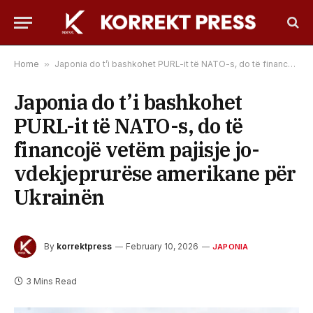
Home
»
Japonia do t’i bashkohet PURL-it të NATO-s, do të financojë vetëm pajisje jo-vdekjeprurëse amerikane për Ukrainën
Japonia do t’i bashkohet
PURL-it të NATO-s, do të
financojë vetëm pajisje jo-
vdekjeprurëse amerikane për
Ukrainën
By
korrektpress
February 10, 2026
JAPONIA
3 Mins Read