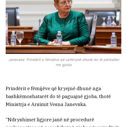
Janevska: Prindërit e fëmijëve që ushtrojnë dhunë do të përballen
me gjoba
Prindërit e fëmijëve që kryejnë dhunë nga
bashkëmoshatarët do të paguajnë gjoba, thotë
Ministrja e Arsimit Vesna Janevska.
“Ndryshimet ligjore janë në procedurë