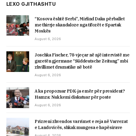
LEXO GJITHASHTU
“Kosova është Serbi”, Mirlind Daku përballet
me thirrje skandaloze nga tifozët e Spartak
Moskës
August 6, 2026
Joschka Fischer, 78-vjeçar në një intervistë me
gazetën gjermane “Süddeutsche Zeitung” mbi
zhvillimet dramatike në botë
August 6, 2026
A ka propozuar PDK-ja emër për president?
Hamza: Nuk kemi diskutuar për poste
August 6, 2026
Prizreni zhvendos varrimet e reja në Varrezat
e Landovicës, shkak mungesa e hapësirave
August 6, 2026