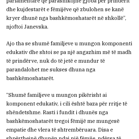
parlamentare që parashikojnë gjoba për prindërit
dhe kujdestarët e fëmijëve që zbulohen se kanë
kryer dhunë nga bashkëmoshatarët në shkollë”,
njoftoi Janevska.
Ajo tha se shumë familjeve u mungon komponenti
edukativ dhe shtoi se pa një angazhim më të madh
të prindërve, nuk do të jetë e mundur të
parandalohet me sukses dhuna nga
bashkëmoshatarët.
“Shumë familjeve u mungon pikërisht ai
komponent edukativ, i cili është baza për rritje të
shëndetshme. Rasti i fundit i dhunës nga
bashkëmoshatarët tregoi fëmijë me mungesë
empatie dhe vlera të shtrembëruara. Disa e
shpërthejnë dhunën ndaj një fëmije, ndërsa të