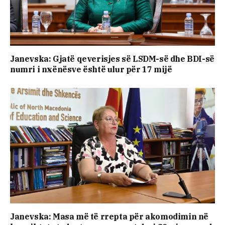
Janevska: Gjatë qeverisjes së LSDM-së dhe BDI-së
numri i nxënësve është ulur për 17 mijë
Janevska: Masa më të rrepta për akomodimin në