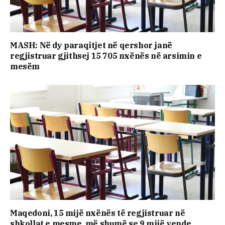
MASH: Në dy paraqitjet në qershor janë
regjistruar gjithsej 15 705 nxënës në arsimin e
mesëm
Maqedoni, 15 mijë nxënës të regjistruar në
shkollat e mesme, më shumë se 9 mijë vende