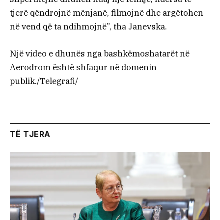
tjerë qëndrojnë mënjanë, filmojnë dhe argëtohen
në vend që ta ndihmojnë”, tha Janevska.
Një video e dhunës nga bashkëmoshatarët në
Aerodrom është shfaqur në domenin
publik./Telegrafi/
TË TJERA