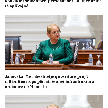
konviktet studentore, personat deri 30-vjeç mund
të aplikojnë
Janevska: Me mbështetje qeveritare prej 7
milionë euro, po përmirësohet infrastruktura
arsimore në Manastir