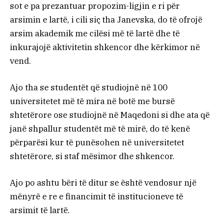
sot e pa prezantuar propozim-ligjin e ri për
arsimin e lartë, i cili siç tha Janevska, do të ofrojë
arsim akademik me cilësi më të lartë dhe të
inkurajojë aktivitetin shkencor dhe kërkimor në
vend.
Ajo tha se studentët që studiojnë në 100
universitetet më të mira në botë me bursë
shtetërore ose studiojnë në Maqedoni si dhe ata që
janë shpallur studentët më të mirë, do të kenë
përparësi kur të punësohen në universitetet
shtetërore, si staf mësimor dhe shkencor.
Ajo po ashtu bëri të ditur se është vendosur një
mënyrë e re e financimit të institucioneve të
arsimit të lartë.