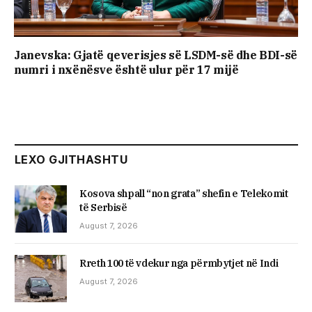
Janevska: Gjatë qeverisjes së LSDM-së dhe BDI-së
numri i nxënësve është ulur për 17 mijë
LEXO GJITHASHTU
Kosova shpall “non grata” shefin e Telekomit
të Serbisë
August 7, 2026
Rreth 100 të vdekur nga përmbytjet në Indi
August 7, 2026