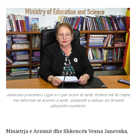
Janevska prezanton Ligjin e ri për arsim të lartë: Kritere më të rrepta
me reformat në arsimin e lartë, studentët e dalluar do të kenë
përparësi punësimi
Ministrja e Arsimit dhe Shkencës Vesna Janevska,