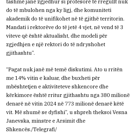
tashmë janë zgjedhur si profesorë të rregullt nuk
do të mbulohen nga ky ligj, dhe komuniteti
akademik do të unifikohet në të gjithë territorin.
Mandati i rektorëve do të jetë 4 vjet, në vend të 3
viteve që është aktualisht, dhe modeli për
zgjedhjen e një rektori do të ndryshohet
gjithashtu”.
“Pagat nuk janë më temë diskutimi. Ato u rritën
me 14% vitin e kaluar, dhe buxheti për
mbështetjen e aktiviteteve shkencore dhe
kërkimore është rritur gjithashtu nga 380 milionë
denarë në vitin 2024 në 773 milionë denarë këtë
vit. Më shumë se dyfishi”, u shpreh theksoi Vesna
Janevska, minstre e Arsimit dhe
Shkencës./Telegrafi/