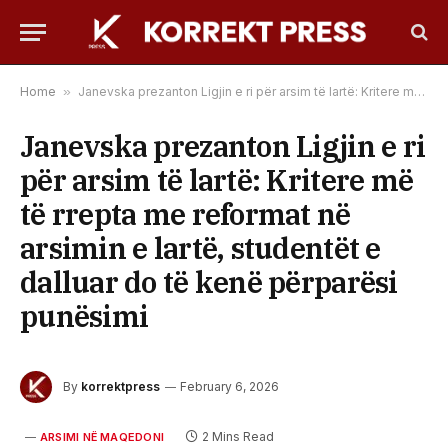
Home
»
Janevska prezanton Ligjin e ri për arsim të lartë: Kritere më të rrepta me reformat në arsimin e lartë, studentët e dalluar do të kenë përparësi punësimi
Janevska prezanton Ligjin e ri
për arsim të lartë: Kritere më
të rrepta me reformat në
arsimin e lartë, studentët e
dalluar do të kenë përparësi
punësimi
By
korrektpress
February 6, 2026
2 Mins Read
ARSIMI NË MAQEDONI