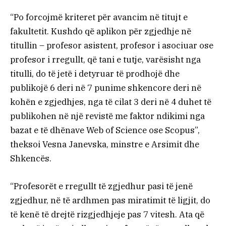
“Po forcojmë kriteret për avancim në titujt e
fakultetit. Kushdo që aplikon për zgjedhje në
titullin – profesor asistent, profesor i asociuar ose
profesor i rregullt, që tani e tutje, varësisht nga
titulli, do të jetë i detyruar të prodhojë dhe
publikojë 6 deri në 7 punime shkencore deri në
kohën e zgjedhjes, nga të cilat 3 deri në 4 duhet të
publikohen në një revistë me faktor ndikimi nga
bazat e të dhënave Web of Science ose Scopus”,
theksoi Vesna Janevska, minstre e Arsimit dhe
Shkencës.
“Profesorët e rregullt të zgjedhur pasi të jenë
zgjedhur, në të ardhmen pas miratimit të ligjit, do
të kenë të drejtë rizgjedhjeje pas 7 vitesh. Ata që