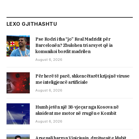
LEXO GJITHASHTU
Pse Rodri i tha “jo” Real Madridit për
Barcelonën? Zbulohen tri arsyet që ia
komunikoi bordit madrilen
August 6, 2026
Për herë të parë, shkencëtarët krijojnë viruse
me inteligjencë artificiale
August 6, 2026
Humb jetën një 38-vjeçar nga Kosova në
aksident me motor në rrugën e Kombit
August 6, 2026
Arsenali harron Viniciusin, drejtuesit e klubit