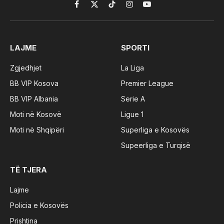
Facebook
X
TikTok
Instagram
YouTube
(Twitter)
LAJME
SPORTI
Zgjedhjet
La Liga
BB VIP Kosova
Premier League
BB VIP Albania
Serie A
Moti në Kosovë
Ligue 1
Moti në Shqipëri
Superliga e Kosovës
Supeerliga e Turqisë
TË TJERA
Lajme
Policia e Kosovës
Prishtina