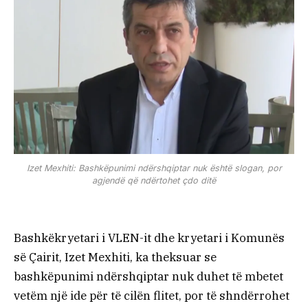
Izet Mexhiti: Bashkëpunimi ndërshqiptar nuk është slogan, por
agjendë që ndërtohet çdo ditë
Bashkëkryetari i VLEN-it dhe kryetari i Komunës
së Çairit, Izet Mexhiti, ka theksuar se
bashkëpunimi ndërshqiptar nuk duhet të mbetet
vetëm një ide për të cilën flitet, por të shndërrohet