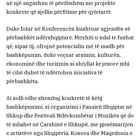
në një angazhim të përditshëm me projekte
konkrete që sjellin përfitime për qytetarët.
Duke folur në Konferencën kushtuar agjendës së
përbashkët ndërshqiptare, Mexhiti u ndal te fushat
që, sipas tij, ofrojnë potencialin më të madh për
bashkëpunim, duke veçuar arsimin, kulturën,
ekonominë dhe turizmin si shtyllat kryesore mbi
të cilat duhet të ndërtohen iniciativa të
përbashkëta.
Ai solli edhe shembuj konkretë të këtij
bashkëpunimi, si organizimi i Panairit Shqiptar në
Shkup dhe Festivali Ndërkombëtar i Muzikës që do
të mbahet në Çarshinë e Shkupit, me pjesëmarrjen
e artistëve nga Shqipëria, Kosova dhe Maqedonia e