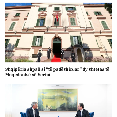
Shqipëria shpall si “të padëshiruar” dy shtetas të
Maqedonisë së Veriut