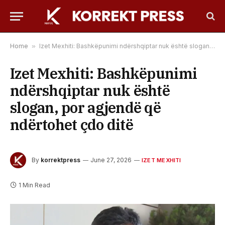
Home
»
Izet Mexhiti: Bashkëpunimi ndërshqiptar nuk është slogan, por agjendë që ndërtohet çdo ditë
Izet Mexhiti: Bashkëpunimi
ndërshqiptar nuk është
slogan, por agjendë që
ndërtohet çdo ditë
By
korrektpress
June 27, 2026
IZET MEXHITI
1 Min Read