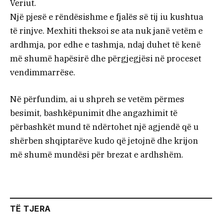
Veriut.
Një pjesë e rëndësishme e fjalës së tij iu kushtua
të rinjve. Mexhiti theksoi se ata nuk janë vetëm e
ardhmja, por edhe e tashmja, ndaj duhet të kenë
më shumë hapësirë dhe përgjegjësi në proceset
vendimmarrëse.
Në përfundim, ai u shpreh se vetëm përmes
besimit, bashkëpunimit dhe angazhimit të
përbashkët mund të ndërtohet një agjendë që u
shërben shqiptarëve kudo që jetojnë dhe krijon
më shumë mundësi për brezat e ardhshëm.
TË TJERA