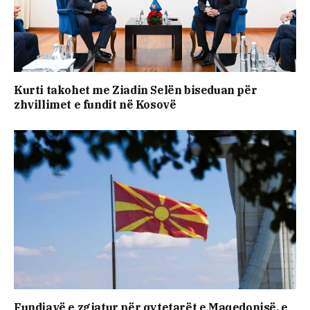
Kurti takohet me Ziadin Selën biseduan për
zhvillimet e fundit në Kosovë
Fundjavë e zgjatur për qytetarët e Maqedonisë, e