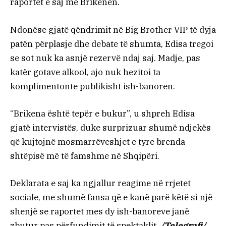
raportet e saj me Brikenën.
Ndonëse gjatë qëndrimit në Big Brother VIP të dyja
patën përplasje dhe debate të shumta, Edisa tregoi
se sot nuk ka asnjë rezervë ndaj saj. Madje, pas
katër gotave alkool, ajo nuk hezitoi ta
komplimentonte publikisht ish-banoren.
“Brikena është tepër e bukur”, u shpreh Edisa
gjatë intervistës, duke surprizuar shumë ndjekës
që kujtojnë mosmarrëveshjet e tyre brenda
shtëpisë më të famshme në Shqipëri.
Deklarata e saj ka ngjallur reagime në rrjetet
sociale, me shumë fansa që e kanë parë këtë si një
shenjë se raportet mes dy ish-banoreve janë
zbutur pas përfundimit të spektaklit.
/Telegrafi/