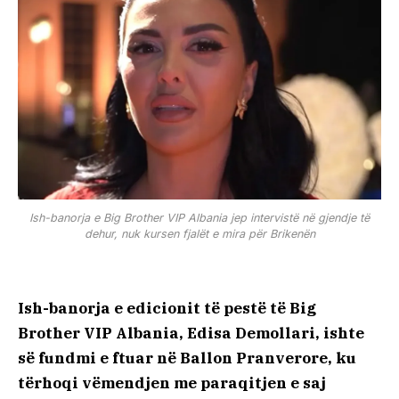
Ish-banorja e Big Brother VIP Albania jep intervistë në gjendje të
dehur, nuk kursen fjalët e mira për Brikenën
Ish-banorja e edicionit të pestë të Big
Brother VIP Albania, Edisa Demollari, ishte
së fundmi e ftuar në Ballon Pranverore, ku
tërhoqi vëmendjen me paraqitjen e saj