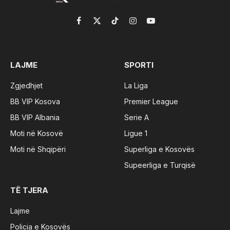
Facebook
X
TikTok
Instagram
YouTube
(Twitter)
LAJME
SPORTI
Zgjedhjet
La Liga
BB VIP Kosova
Premier League
BB VIP Albania
Serie A
Moti në Kosovë
Ligue 1
Moti në Shqipëri
Superliga e Kosovës
Supeerliga e Turqisë
TË TJERA
Lajme
Policia e Kosovës