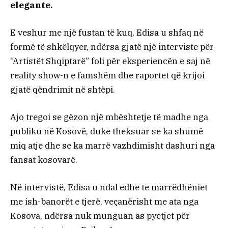
elegante.
E veshur me një fustan të kuq, Edisa u shfaq në
formë të shkëlqyer, ndërsa gjatë një interviste për
“Artistët Shqiptarë” foli për eksperiencën e saj në
reality show-n e famshëm dhe raportet që krijoi
gjatë qëndrimit në shtëpi.
Ajo tregoi se gëzon një mbështetje të madhe nga
publiku në Kosovë, duke theksuar se ka shumë
miq atje dhe se ka marrë vazhdimisht dashuri nga
fansat kosovarë.
Në intervistë, Edisa u ndal edhe te marrëdhëniet
me ish-banorët e tjerë, veçanërisht me ata nga
Kosova, ndërsa nuk munguan as pyetjet për