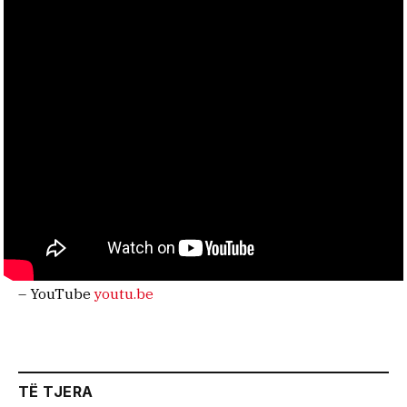
– YouTube
youtu.be
TË TJERA