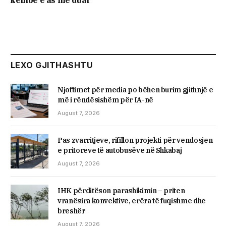
këmbë e as me duar
LEXO GJITHASHTU
Njoftimet për media po bëhen burim gjithnjë e
më i rëndësishëm për IA-në
August 7, 2026
Pas zvarritjeve, rifillon projekti për vendosjen
e pritoreve të autobusëve në Shkabaj
August 7, 2026
IHK përditëson parashikimin – priten
vranësira konvektive, erëra të fuqishme dhe
breshër
August 7, 2026