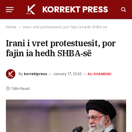
Home
»
Irani i vret protestuesit, por fajin ia hedh SHBA‑së
Irani i vret protestuesit, por
fajin ia hedh SHBA‑së
By
korrektpress
January 17, 2026
ALI KHAMENEI
1 Min Read