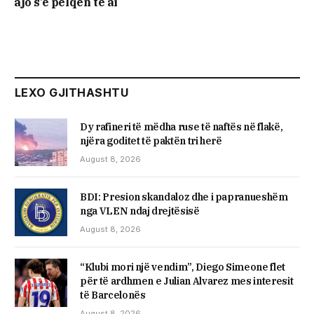
ajo s’e pëlqen te ai
LEXO GJITHASHTU
Dy rafineri të mëdha ruse të naftës në flakë,
njëra goditet të paktën tri herë
August 8, 2026
BDI: Presion skandaloz dhe i papranueshëm
nga VLEN ndaj drejtësisë
August 8, 2026
“Klubi mori një vendim”, Diego Simeone flet
për të ardhmen e Julian Alvarez mes interesit
të Barcelonës
August 8, 2026