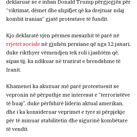
deklaruar se e mban Donald Trump përgjegjës për
“viktimat, dëmet dhe shpifjet që ka drejtuar ndaj
kombit iranian” gjatë protestave të fundit.
Kjo deklaratë vjen përmes mesazhit të parë në
rrjetet sociale
në gjuhën persiane që nga 12 janari,
duke rikthyer vëmendjen tek roli i jashtëm që,
sipas tij, ka ndikuar në trazirat e brendshme të
Iranit.
Khamenei ka akuzuar më parë protestuesit se
vepronin në përputhje me interesat e “terroristëve
të huaj”, duke përfshirë liderin aktual amerikan,
dhe i ka konsideruar veprimet e tyre si përpjekje
për të minuar stabilitetin dhe sigurinë kombëtare
të vendit.