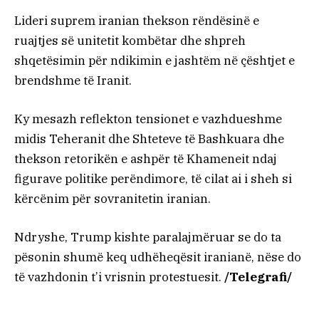
Lideri suprem iranian thekson rëndësinë e
ruajtjes së unitetit kombëtar dhe shpreh
shqetësimin për ndikimin e jashtëm në çështjet e
brendshme të Iranit.
Ky mesazh reflekton tensionet e vazhdueshme
midis Teheranit dhe Shteteve të Bashkuara dhe
thekson retorikën e ashpër të Khameneit ndaj
figurave politike perëndimore, të cilat ai i sheh si
kërcënim për sovranitetin iranian.
Ndryshe, Trump kishte paralajmëruar se do ta
pësonin shumë keq udhëheqësit iranianë, nëse do
të vazhdonin t’i vrisnin protestuesit.
/Telegrafi/