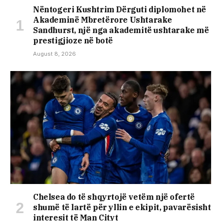
Nëntogeri Kushtrim Dërguti diplomohet në
Akademinë Mbretërore Ushtarake
Sandhurst, një nga akademitë ushtarake më
prestigjioze në botë
August 8, 2026
Chelsea do të shqyrtojë vetëm një ofertë
shumë të lartë për yllin e ekipit, pavarësisht
interesit të Man Cityt