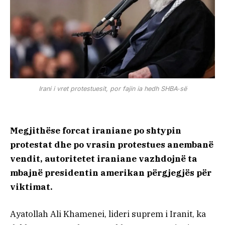
Irani i vret protestuesit, por fajin ia hedh SHBA‑së
Megjithëse forcat iraniane po shtypin
protestat dhe po vrasin protestues anembanë
vendit, autoritetet iraniane vazhdojnë ta
mbajnë presidentin amerikan përgjegjës për
viktimat.
Ayatollah Ali Khamenei, lideri suprem i Iranit, ka