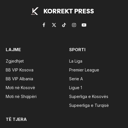
Facebook
X
TikTok
Instagram
YouTube
(Twitter)
LAJME
SPORTI
Zgjedhjet
La Liga
BB VIP Kosova
Premier League
BB VIP Albania
Serie A
Moti në Kosovë
Ligue 1
Moti në Shqipëri
Superliga e Kosovës
Supeerliga e Turqisë
TË TJERA