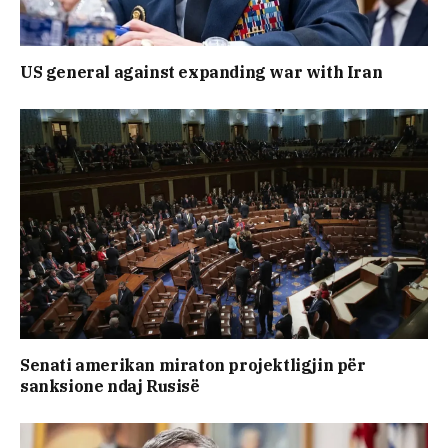
US general against expanding war with Iran
Senati amerikan miraton projektligjin për
sanksione ndaj Rusisë