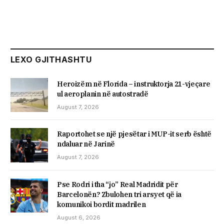
LEXO GJITHASHTU
Heroizëm në Florida – instruktorja 21-vjeçare
ul aeroplanin në autostradë
August 7, 2026
Raportohet se një pjesëtar i MUP-it serb është
ndaluar në Jarinë
August 7, 2026
Pse Rodri i tha “jo” Real Madridit për
Barcelonën? Zbulohen tri arsyet që ia
komunikoi bordit madrilen
August 6, 2026