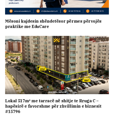
Mësoni kujdesin shëndetësor përmes përvojës
praktike me EduCare
Lokal 517m² me tarracë në shitje te Rruga C –
hapësirë e favorshme për zhvillimin e biznesit
#15796