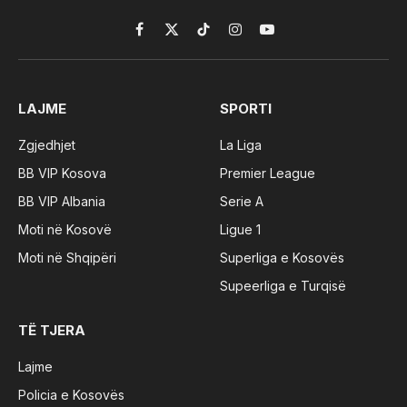
Facebook
X
TikTok
Instagram
YouTube
(Twitter)
LAJME
SPORTI
Zgjedhjet
La Liga
BB VIP Kosova
Premier League
BB VIP Albania
Serie A
Moti në Kosovë
Ligue 1
Moti në Shqipëri
Superliga e Kosovës
Supeerliga e Turqisë
TË TJERA
Lajme
Policia e Kosovës