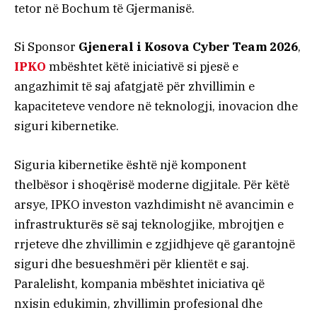
tetor në Bochum të Gjermanisë.
Si Sponsor
Gjeneral i Kosova Cyber Team 2026
,
IPKO
mbështet këtë iniciativë si pjesë e
angazhimit të saj afatgjatë për zhvillimin e
kapaciteteve vendore në teknologji, inovacion dhe
siguri kibernetike.
Siguria kibernetike është një komponent
thelbësor i shoqërisë moderne digjitale. Për këtë
arsye, IPKO investon vazhdimisht në avancimin e
infrastrukturës së saj teknologjike, mbrojtjen e
rrjeteve dhe zhvillimin e zgjidhjeve që garantojnë
siguri dhe besueshmëri për klientët e saj.
Paralelisht, kompania mbështet iniciativa që
nxisin edukimin, zhvillimin profesional dhe