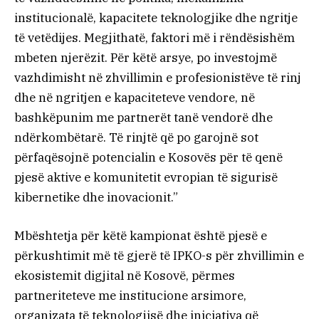
institucionalë, kapacitete teknologjike dhe ngritje
të vetëdijes. Megjithatë, faktori më i rëndësishëm
mbeten njerëzit. Për këtë arsye, po investojmë
vazhdimisht në zhvillimin e profesionistëve të rinj
dhe në ngritjen e kapaciteteve vendore, në
bashkëpunim me partnerët tanë vendorë dhe
ndërkombëtarë. Të rinjtë që po garojnë sot
përfaqësojnë potencialin e Kosovës për të qenë
pjesë aktive e komunitetit evropian të sigurisë
kibernetike dhe inovacionit.”
Mbështetja për këtë kampionat është pjesë e
përkushtimit më të gjerë të IPKO-s për zhvillimin e
ekosistemit digjital në Kosovë, përmes
partneriteteve me institucione arsimore,
organizata të teknologjisë dhe iniciativa që