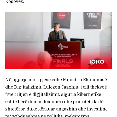
Kosovës.”
Në ngjarje mori pjesë edhe Ministri i Ekonomisë
dhe Digjitalizimit, Lulezon Jagxhiu, i cili theksoi:
“Me rritjen e digjitalizimit, siguria kibernetike
është bërë domosdoshmëri dhe prioritet i lartë
shtetëror, duke kërkuar angazhim dhe investime
të vazhdueshme në politika, mekanizma