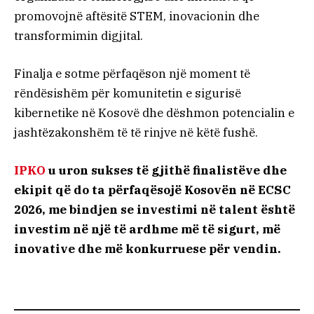
promovojnë aftësitë STEM, inovacionin dhe
transformimin digjital.
Finalja e sotme përfaqëson një moment të
rëndësishëm për komunitetin e sigurisë
kibernetike në Kosovë dhe dëshmon potencialin e
jashtëzakonshëm të të rinjve në këtë fushë.
IPKO
u uron sukses të gjithë finalistëve dhe
ekipit që do ta përfaqësojë Kosovën në ECSC
2026, me bindjen se investimi në talent është
investim në një të ardhme më të sigurt, më
inovative dhe më konkurruese për vendin.