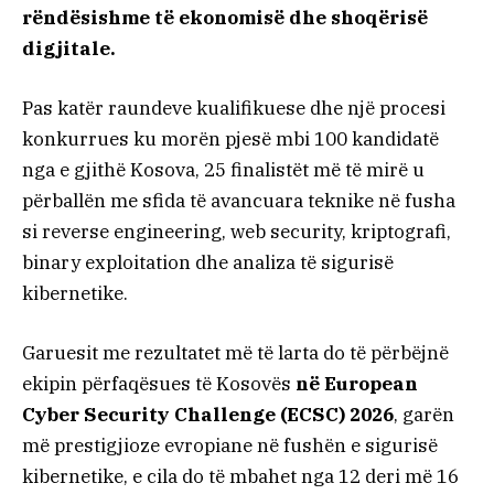
rëndësishme të ekonomisë dhe shoqërisë
digjitale.
Pas katër raundeve kualifikuese dhe një procesi
konkurrues ku morën pjesë mbi 100 kandidatë
nga e gjithë Kosova, 25 finalistët më të mirë u
përballën me sfida të avancuara teknike në fusha
si reverse engineering, web security, kriptografi,
binary exploitation dhe analiza të sigurisë
kibernetike.
Garuesit me rezultatet më të larta do të përbëjnë
ekipin përfaqësues të Kosovës
në European
Cyber Security Challenge (ECSC) 2026
, garën
më prestigjioze evropiane në fushën e sigurisë
kibernetike, e cila do të mbahet nga 12 deri më 16