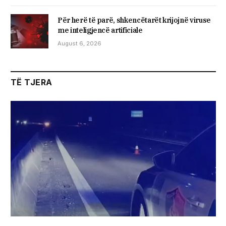
Për herë të parë, shkencëtarët krijojnë viruse
me inteligjencë artificiale
August 6, 2026
TË TJERA