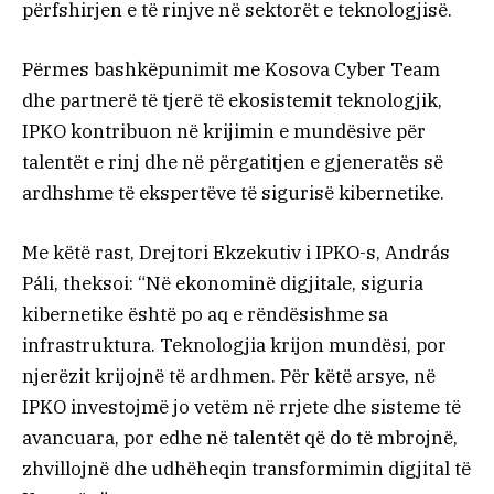
përfshirjen e të rinjve në sektorët e teknologjisë.
Përmes bashkëpunimit me Kosova Cyber Team
dhe partnerë të tjerë të ekosistemit teknologjik,
IPKO kontribuon në krijimin e mundësive për
talentët e rinj dhe në përgatitjen e gjeneratës së
ardhshme të ekspertëve të sigurisë kibernetike.
Me këtë rast, Drejtori Ekzekutiv i IPKO-s, András
Páli, theksoi: “Në ekonominë digjitale, siguria
kibernetike është po aq e rëndësishme sa
infrastruktura. Teknologjia krijon mundësi, por
njerëzit krijojnë të ardhmen. Për këtë arsye, në
IPKO investojmë jo vetëm në rrjete dhe sisteme të
avancuara, por edhe në talentët që do të mbrojnë,
zhvillojnë dhe udhëheqin transformimin digjital të