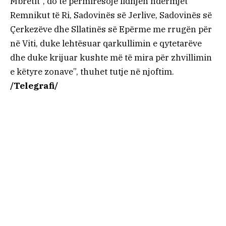
Mbretit”, do të përmirësojë lidhjen ndërmjet
Remnikut të Ri, Sadovinës së Jerlive, Sadovinës së
Çerkezëve dhe Sllatinës së Epërme me rrugën për
në Viti, duke lehtësuar qarkullimin e qytetarëve
dhe duke krijuar kushte më të mira për zhvillimin
e këtyre zonave”, thuhet tutje në njoftim.
/Telegrafi/