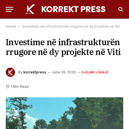
Home
»
Investime në infrastrukturën rrugore në dy projekte në Viti
Investime në infrastrukturën
rrugore në dy projekte në Viti
By
korrektpress
June 26, 2026
GJILANI LOKALE
1 Min Read