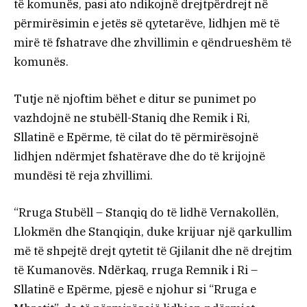
të komunës, pasi ato ndikojnë drejtpërdrejt në
përmirësimin e jetës së qytetarëve, lidhjen më të
mirë të fshatrave dhe zhvillimin e qëndrueshëm të
komunës.
Tutje në njoftim bëhet e ditur se punimet po
vazhdojnë ne stubëll-Staniq dhe Remik i Ri,
Sllatinë e Epërme, të cilat do të përmirësojnë
lidhjen ndërmjet fshatërave dhe do të krijojnë
mundësi të reja zhvillimi.
“Rruga Stubëll – Stanqiq do të lidhë Vernakollën,
Llokmën dhe Stanqiqin, duke krijuar një qarkullim
më të shpejtë drejt qytetit të Gjilanit dhe në drejtim
të Kumanovës. Ndërkaq, rruga Remnik i Ri –
Sllatinë e Epërme, pjesë e njohur si “Rruga e