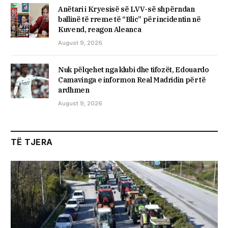
Anëtari i Kryesisë së LVV-së shpërndan
ballinë të rreme të “Blic” për incidentin në
Kuvend, reagon Aleanca
August 9, 2026
Nuk pëlqehet nga klubi dhe tifozët, Edouardo
Camavinga e informon Real Madridin për të
ardhmen
August 9, 2026
TË TJERA