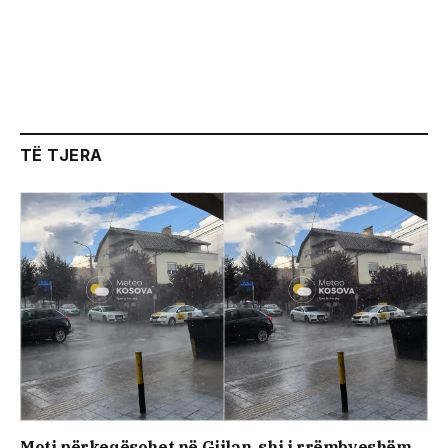
TË TJERA
Moti përkeqësohet në Gjilan, shi i rrëmbyeshëm