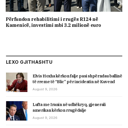
Përfundon rehabilitimi i rrugës R124 në
Kamenicë, investimi mbi 3.2 milionë euro
LEXO GJITHASHTU
Elvis Hoxha kërkon falje pasi shpërndau ballinë
të rreme të “Blic” për incidentin në Kuvend
August 9, 2026
Lufta me Iranin në udhëkryq, gjenerali
amerikan kërkon rrugëdalje
August 9, 2026