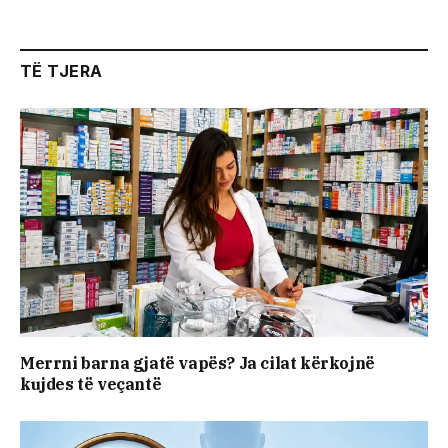
TË TJERA
Merrni barna gjatë vapës? Ja cilat kërkojnë
kujdes të veçantë