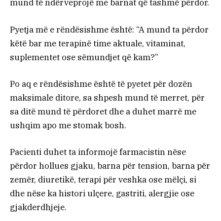
mund të ndërveprojë me barnat që tashmë përdor.
Pyetja më e rëndësishme është: “A mund ta përdor
këtë bar me terapinë time aktuale, vitaminat,
suplementet ose sëmundjet që kam?”
Po aq e rëndësishme është të pyetet për dozën
maksimale ditore, sa shpesh mund të merret, për
sa ditë mund të përdoret dhe a duhet marrë me
ushqim apo me stomak bosh.
Pacienti duhet ta informojë farmacistin nëse
përdor hollues gjaku, barna për tension, barna për
zemër, diuretikë, terapi për veshka ose mëlçi, si
dhe nëse ka histori ulçere, gastriti, alergjie ose
gjakderdhjeje.