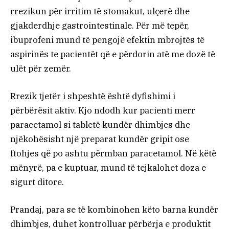
rrezikun për irritim të stomakut, ulçerë dhe
gjakderdhje gastrointestinale. Për më tepër,
ibuprofeni mund të pengojë efektin mbrojtës të
aspirinës te pacientët që e përdorin atë me dozë të
ulët për zemër.
Rrezik tjetër i shpeshtë është dyfishimi i
përbërësit aktiv. Kjo ndodh kur pacienti merr
paracetamol si tabletë kundër dhimbjes dhe
njëkohësisht një preparat kundër gripit ose
ftohjes që po ashtu përmban paracetamol. Në këtë
mënyrë, pa e kuptuar, mund të tejkalohet doza e
sigurt ditore.
Prandaj, para se të kombinohen këto barna kundër
dhimbjes, duhet kontrolluar përbërja e produktit