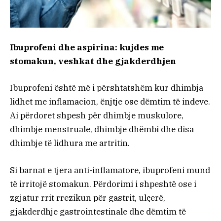
Ibuprofeni dhe aspirina: kujdes me
stomakun, veshkat dhe gjakderdhjen
Ibuprofeni është më i përshtatshëm kur dhimbja
lidhet me inflamacion, ënjtje ose dëmtim të indeve.
Ai përdoret shpesh për dhimbje muskulore,
dhimbje menstruale, dhimbje dhëmbi dhe disa
dhimbje të lidhura me artritin.
Si barnat e tjera anti-inflamatore, ibuprofeni mund
të irritojë stomakun. Përdorimi i shpeshtë ose i
zgjatur rrit rrezikun për gastrit, ulçerë,
gjakderdhje gastrointestinale dhe dëmtim të