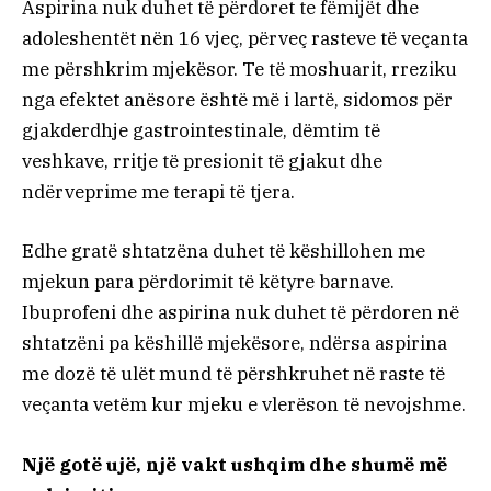
Aspirina nuk duhet të përdoret te fëmijët dhe
adoleshentët nën 16 vjeç, përveç rasteve të veçanta
me përshkrim mjekësor. Te të moshuarit, rreziku
nga efektet anësore është më i lartë, sidomos për
gjakderdhje gastrointestinale, dëmtim të
veshkave, rritje të presionit të gjakut dhe
ndërveprime me terapi të tjera.
Edhe gratë shtatzëna duhet të këshillohen me
mjekun para përdorimit të këtyre barnave.
Ibuprofeni dhe aspirina nuk duhet të përdoren në
shtatzëni pa këshillë mjekësore, ndërsa aspirina
me dozë të ulët mund të përshkruhet në raste të
veçanta vetëm kur mjeku e vlerëson të nevojshme.
Një gotë ujë, një vakt ushqim dhe shumë më