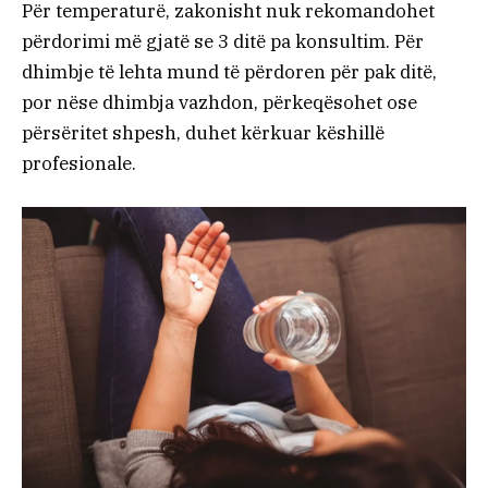
Për temperaturë, zakonisht nuk rekomandohet
përdorimi më gjatë se 3 ditë pa konsultim. Për
dhimbje të lehta mund të përdoren për pak ditë,
por nëse dhimbja vazhdon, përkeqësohet ose
përsëritet shpesh, duhet kërkuar këshillë
profesionale.