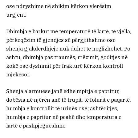
ose ndryshime në shikim kërkon vlerësim
urgjent.
Dhimbja e barkut me temperaturë të lartë, të vjella,
përkeqësim të gjendjes së përgjithshme ose
shenja gjakderdhjeje nuk duhet të neglizhohet. Po
ashtu, dhimbja pas traumës, rrëzimit, goditjes në
kokë ose dyshimit për frakturë kërkon kontroll
mjekësor.
Shenja alarmuese janë edhe mpirja e papritur,
dobësia në njërën anë të trupit, të folurit e paqartë,
humbja e kontrollit të urinës ose jashtëqitjes,
humbja e papritur në peshë dhe temperatura e
lartë e pashpjegueshme.