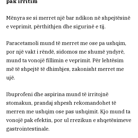
pak irritim
Mënyra se si merret një bar ndikon në shpejtësinë
e veprimit, përthithjen dhe sigurinë e tij.
Paracetamoli mund të merret me ose pa ushqim,
por një vakt i rëndë, sidomos me shumë yndyrë,
mund ta vonojë fillimin e veprimit. Për lehtësim
më të shpejtë të dhimbjes, zakonisht merret me
ujë.
Ibuprofeni dhe aspirina mund të irritojnë
stomakun, prandaj shpesh rekomandohet të
merren me ushqim ose pas ushqimit. Kjo mund ta
vonojë pak efektin, por ul rrezikun e shqetësimeve
gastrointestinale.