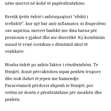
nëse merret në kohë të papërshtatshme.
Rrezik tjetër është i ashtuquajturi “efekti i
trefishtë”, kur një bar anti-inflamator, si ibuprofeni
ose aspirina, merret bashkë me disa barna për
presionin e gjakut dhe me diuretikë. Ky kombinim
mund të rrisë rrezikun e dëmtimit akut të
veshkave.
Mosha është po ashtu faktor i rëndësishëm. Te
fëmijët, dozat përcaktohen sipas peshës trupore
dhe nuk duhet të jepen me hamendje.
Paracetamoli përdoret shpesh te fëmijët, por
vetëm në dozën e përshtatshme për moshën dhe
peshën.