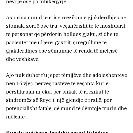
nevojë ose pa mbikëqyrje.
Aspirina mund të rrisë rrezikun e gjakderdhjes në
stomak, zorrë ose tru, veçanërisht te të moshuarit,
te personat që përdorin hollues gjaku, si dhe te
pacientët me ulçerë, gastrit, çrregullime të
gjakderdhjes ose sëmundje të rënda të mëlçisë
dhe veshkave.
Ajo nuk duhet t’u jepet fëmijëve dhe adoleshentëve
nën 16 vjeç, përveç rasteve të veçanta kur e
përshkruan mjeku, për shkak të rrezikut të
sindromës së Reye-t, një gjendje e rrallë, por
potencialisht fatale, që mund të dëmtojë trurin dhe
mëlçinë.
Kur dy qetësues bashkë mund të bëhen