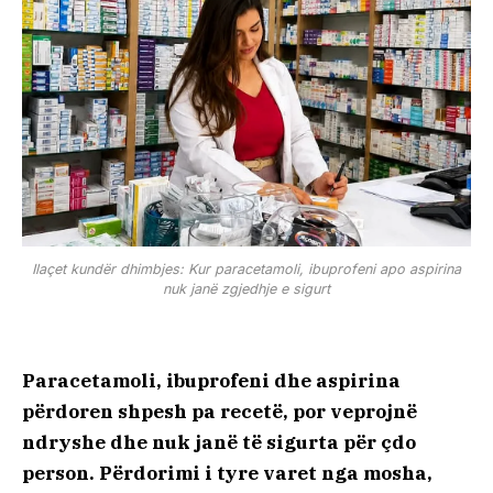
Ilaçet kundër dhimbjes: Kur paracetamoli, ibuprofeni apo aspirina
nuk janë zgjedhje e sigurt
Paracetamoli, ibuprofeni dhe aspirina
përdoren shpesh pa recetë, por veprojnë
ndryshe dhe nuk janë të sigurta për çdo
person. Përdorimi i tyre varet nga mosha,