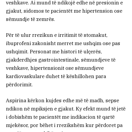
veshkave. Ai mund të ndikojë edhe në presionin e
gjakut, sidomos te pacientët me hipertension ose
sëmundje të zemrës.
Për të ulur rrezikun e irritimit të stomakut,
ibuprofeni zakonisht merret me ushqim ose pas
ushqimit. Personat me histori të ulçerës,
gjakderdhjes gastrointestinale, sëmundjeve të
veshkave, hipertensionit ose sëmundjeve
kardiovaskulare duhet të këshillohen para
përdorimit.
Aspirina kërkon kujdes edhe më të madh, sepse
ndikon në mpiksjen e gjakut. Ky efekt mund të jetë
i dobishëm te pacientët me indikacion të qartë
mjekësor, por bëhet i rrezikshëm kur përdoret pa