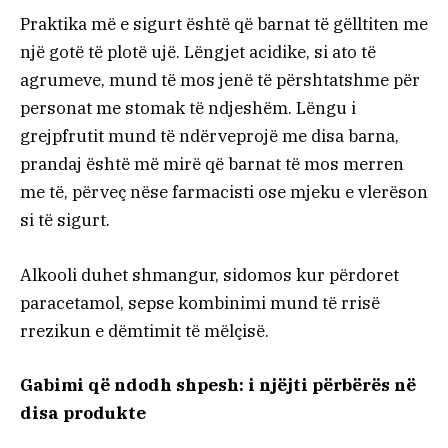
Praktika më e sigurt është që barnat të gëlltiten me
një gotë të plotë ujë. Lëngjet acidike, si ato të
agrumeve, mund të mos jenë të përshtatshme për
personat me stomak të ndjeshëm. Lëngu i
grejpfrutit mund të ndërveprojë me disa barna,
prandaj është më mirë që barnat të mos merren
me të, përveç nëse farmacisti ose mjeku e vlerëson
si të sigurt.
Alkooli duhet shmangur, sidomos kur përdoret
paracetamol, sepse kombinimi mund të rrisë
rrezikun e dëmtimit të mëlçisë.
Gabimi që ndodh shpesh: i njëjti përbërës në
disa produkte