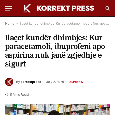
Home
»
Ilaçet kundër dhimbjes: Kur paracetamoli, ibuprofeni apo aspirina nuk janë zgjedhje e sigurt
Ilaçet kundër dhimbjes: Kur
paracetamoli, ibuprofeni apo
aspirina nuk janë zgjedhje e
sigurt
By
korrektpress
July 2, 2026
ASPIRINA
11 Mins Read