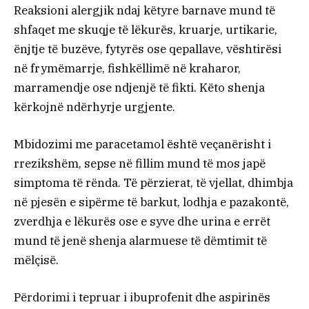
Reaksioni alergjik ndaj këtyre barnave mund të
shfaqet me skuqje të lëkurës, kruarje, urtikarie,
ënjtje të buzëve, fytyrës ose qepallave, vështirësi
në frymëmarrje, fishkëllimë në kraharor,
marramendje ose ndjenjë të fikti. Këto shenja
kërkojnë ndërhyrje urgjente.
Mbidozimi me paracetamol është veçanërisht i
rrezikshëm, sepse në fillim mund të mos japë
simptoma të rënda. Të përzierat, të vjellat, dhimbja
në pjesën e sipërme të barkut, lodhja e pazakontë,
zverdhja e lëkurës ose e syve dhe urina e errët
mund të jenë shenja alarmuese të dëmtimit të
mëlçisë.
Përdorimi i tepruar i ibuprofenit dhe aspirinës