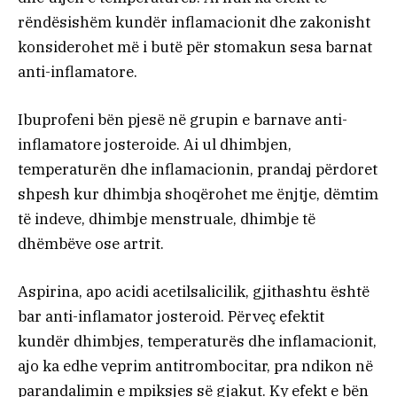
rëndësishëm kundër inflamacionit dhe zakonisht
konsiderohet më i butë për stomakun sesa barnat
anti-inflamatore.
Ibuprofeni bën pjesë në grupin e barnave anti-
inflamatore josteroide. Ai ul dhimbjen,
temperaturën dhe inflamacionin, prandaj përdoret
shpesh kur dhimbja shoqërohet me ënjtje, dëmtim
të indeve, dhimbje menstruale, dhimbje të
dhëmbëve ose artrit.
Aspirina, apo acidi acetilsalicilik, gjithashtu është
bar anti-inflamator josteroid. Përveç efektit
kundër dhimbjes, temperaturës dhe inflamacionit,
ajo ka edhe veprim antitrombocitar, pra ndikon në
parandalimin e mpiksjes së gjakut. Ky efekt e bën