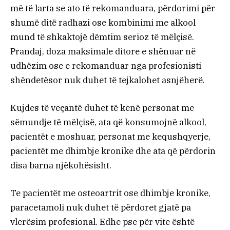
më të larta se ato të rekomanduara, përdorimi për
shumë ditë radhazi ose kombinimi me alkool
mund të shkaktojë dëmtim serioz të mëlçisë.
Prandaj, doza maksimale ditore e shënuar në
udhëzim ose e rekomanduar nga profesionisti
shëndetësor nuk duhet të tejkalohet asnjëherë.
Kujdes të veçantë duhet të kenë personat me
sëmundje të mëlçisë, ata që konsumojnë alkool,
pacientët e moshuar, personat me kequshqyerje,
pacientët me dhimbje kronike dhe ata që përdorin
disa barna njëkohësisht.
Te pacientët me osteoartrit ose dhimbje kronike,
paracetamoli nuk duhet të përdoret gjatë pa
vlerësim profesional. Edhe pse për vite është