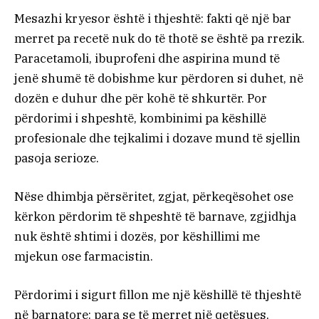
Mesazhi kryesor është i thjeshtë: fakti që një bar
merret pa recetë nuk do të thotë se është pa rrezik.
Paracetamoli, ibuprofeni dhe aspirina mund të
jenë shumë të dobishme kur përdoren si duhet, në
dozën e duhur dhe për kohë të shkurtër. Por
përdorimi i shpeshtë, kombinimi pa këshillë
profesionale dhe tejkalimi i dozave mund të sjellin
pasoja serioze.
Nëse dhimbja përsëritet, zgjat, përkeqësohet ose
kërkon përdorim të shpeshtë të barnave, zgjidhja
nuk është shtimi i dozës, por këshillimi me
mjekun ose farmacistin.
Përdorimi i sigurt fillon me një këshillë të thjeshtë
në barnatore: para se të merret një qetësues,