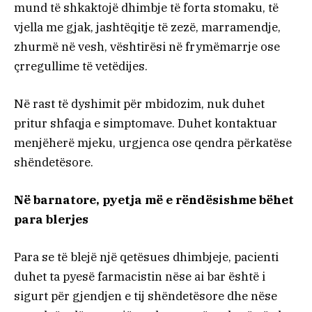
mund të shkaktojë dhimbje të forta stomaku, të
vjella me gjak, jashtëqitje të zezë, marramendje,
zhurmë në vesh, vështirësi në frymëmarrje ose
çrregullime të vetëdijes.
Në rast të dyshimit për mbidozim, nuk duhet
pritur shfaqja e simptomave. Duhet kontaktuar
menjëherë mjeku, urgjenca ose qendra përkatëse
shëndetësore.
Në barnatore, pyetja më e rëndësishme bëhet
para blerjes
Para se të blejë një qetësues dhimbjeje, pacienti
duhet ta pyesë farmacistin nëse ai bar është i
sigurt për gjendjen e tij shëndetësore dhe nëse