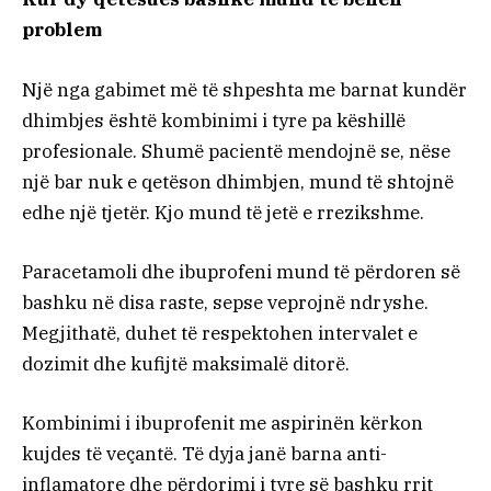
problem
Një nga gabimet më të shpeshta me barnat kundër
dhimbjes është kombinimi i tyre pa këshillë
profesionale. Shumë pacientë mendojnë se, nëse
një bar nuk e qetëson dhimbjen, mund të shtojnë
edhe një tjetër. Kjo mund të jetë e rrezikshme.
Paracetamoli dhe ibuprofeni mund të përdoren së
bashku në disa raste, sepse veprojnë ndryshe.
Megjithatë, duhet të respektohen intervalet e
dozimit dhe kufijtë maksimalë ditorë.
Kombinimi i ibuprofenit me aspirinën kërkon
kujdes të veçantë. Të dyja janë barna anti-
inflamatore dhe përdorimi i tyre së bashku rrit