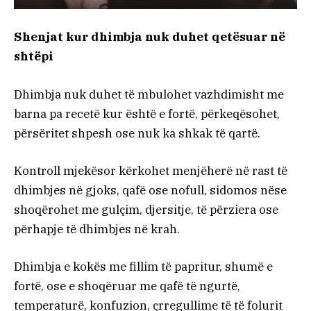
Shenjat kur dhimbja nuk duhet qetësuar në
shtëpi
Dhimbja nuk duhet të mbulohet vazhdimisht me
barna pa recetë kur është e fortë, përkeqësohet,
përsëritet shpesh ose nuk ka shkak të qartë.
Kontroll mjekësor kërkohet menjëherë në rast të
dhimbjes në gjoks, qafë ose nofull, sidomos nëse
shoqërohet me gulçim, djersitje, të përziera ose
përhapje të dhimbjes në krah.
Dhimbja e kokës me fillim të papritur, shumë e
fortë, ose e shoqëruar me qafë të ngurtë,
temperaturë, konfuzion, çrregullime të të folurit