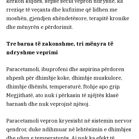
kërkon kujdes, sepse secili vepron ndryshe, ka
rreziqe të veçanta dhe kufizime që lidhen me
moshën, gjendjen shëndetësore, terapitë kronike
dhe mënyrën e përdorimit.
Tre barna të zakonshme, tri mënyra të
ndryshme veprimi
Paracetamoli, ibuprofeni dhe aspirina përdoren
shpesh për dhimbje koke, dhimbje muskulore,
dhimbje dhëmbi, temperaturë, ftohje apo grip.
Megjithatë, ato nuk i përkasin të njëjtës klasë
barnash dhe nuk veprojnë njësoj.
Paracetamoli vepron kryesisht në sistemin nervor
qendror, duke ndihmuar në lehtësimin e dhimbjes
dhe uljen e temperaturës. Ai nuk ka efekt të