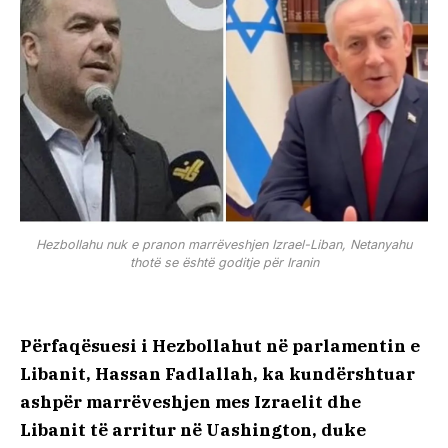
Hezbollahu nuk e pranon marrëveshjen Izrael-Liban, Netanyahu
thotë se është goditje për Iranin
Përfaqësuesi i Hezbollahut në parlamentin e
Libanit, Hassan Fadlallah, ka kundërshtuar
ashpër marrëveshjen mes Izraelit dhe
Libanit të arritur në Uashington, duke