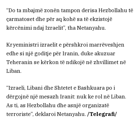
“Do ta mbajmë zonën tampon derisa Hezbollahu të
çarmatoset dhe për aq kohë sa të ekzistojë
kërcënimi ndaj Izraelit”, tha Netanyahu.
Kryeministri izraelit e përshkroi marrëveshjen
edhe si një goditje për Iranin, duke akuzuar
Teheranin se kërkon të ndikojë në zhvillimet në
Liban.
“Izraeli, Libani dhe Shtetet e Bashkuara po i
dërgojnë një mesazh Iranit: nuk ke rol në Liban.
As ti, as Hezbollahu dhe asnjë organizatë
terroriste”, deklaroi Netanyahu.
/Telegrafi/