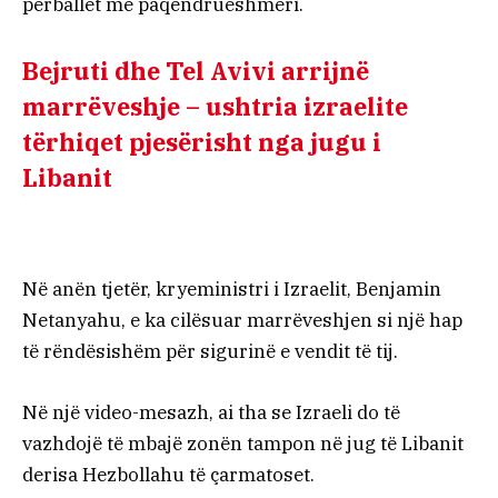
përballet me paqëndrueshmëri.
Bejruti dhe Tel Avivi arrijnë
marrëveshje – ushtria izraelite
tërhiqet pjesërisht nga jugu i
Libanit
Në anën tjetër, kryeministri i Izraelit, Benjamin
Netanyahu, e ka cilësuar marrëveshjen si një hap
të rëndësishëm për sigurinë e vendit të tij.
Në një video-mesazh, ai tha se Izraeli do të
vazhdojë të mbajë zonën tampon në jug të Libanit
derisa Hezbollahu të çarmatoset.