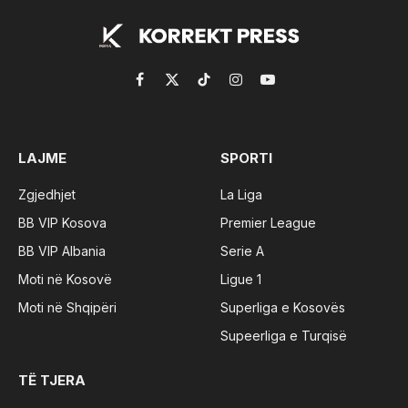
Facebook
X
TikTok
Instagram
YouTube
(Twitter)
LAJME
SPORTI
Zgjedhjet
La Liga
BB VIP Kosova
Premier League
BB VIP Albania
Serie A
Moti në Kosovë
Ligue 1
Moti në Shqipëri
Superliga e Kosovës
Supeerliga e Turqisë
TË TJERA