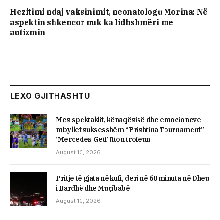
Hezitimi ndaj vaksinimit, neonatologu Morina: Në
aspektin shkencor nuk ka lidhshmëri me
autizmin
LEXO GJITHASHTU
Mes spektaklit, kënaqësisë dhe emocioneve
mbyllet suksesshëm “Prishtina Tournament” –
‘Mercedes Geti’ fiton trofeun
August 10, 2026
Pritje të gjata në kufi, deri në 60 minuta në Dheu
i Bardhë dhe Muçibabë
August 10, 2026