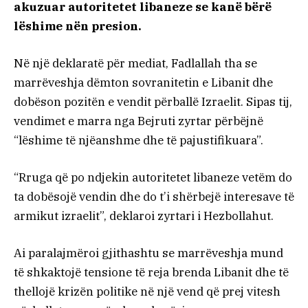
akuzuar autoritetet libaneze se kanë bërë
lëshime nën presion.
Në një deklaratë për mediat, Fadlallah tha se
marrëveshja dëmton sovranitetin e Libanit dhe
dobëson pozitën e vendit përballë Izraelit. Sipas tij,
vendimet e marra nga Bejruti zyrtar përbëjnë
“lëshime të njëanshme dhe të pajustifikuara”.
“Rruga që po ndjekin autoritetet libaneze vetëm do
ta dobësojë vendin dhe do t’i shërbejë interesave të
armikut izraelit”, deklaroi zyrtari i Hezbollahut.
Ai paralajmëroi gjithashtu se marrëveshja mund
të shkaktojë tensione të reja brenda Libanit dhe të
thellojë krizën politike në një vend që prej vitesh