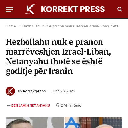
Home
»
Hezbollahu nuk e pranon marrëveshjen Izrael-Liban, Netanyahu thotë se është goditje për Iranin
Hezbollahu nuk e pranon
marrëveshjen Izrael-Liban,
Netanyahu thotë se është
goditje për Iranin
By
korrektpress
June 26, 2026
2 Mins Read
BENJAMIN NETANYAHU