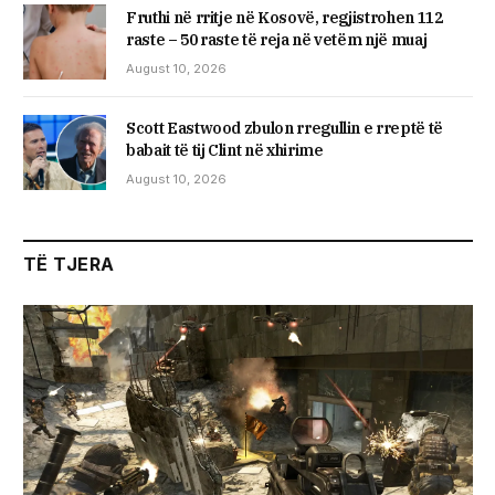
Fruthi në rritje në Kosovë, regjistrohen 112
raste – 50 raste të reja në vetëm një muaj
August 10, 2026
Scott Eastwood zbulon rregullin e rreptë të
babait të tij Clint në xhirime
August 10, 2026
TË TJERA