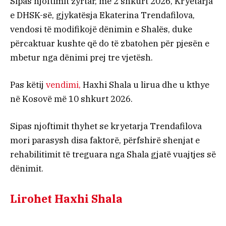
Sipas njoftimit zyrtar, më 2 shkurt 2026, Kryetarja
e DHSK-së, gjykatësja Ekaterina Trendafilova,
vendosi të modifikojë dënimin e Shalës, duke
përcaktuar kushte që do të zbatohen për pjesën e
mbetur nga dënimi prej tre vjetësh.
Pas këtij
vendimi,
Haxhi Shala u lirua dhe u kthye
në Kosovë më 10 shkurt 2026.
Sipas njoftimit thyhet se kryetarja Trendafilova
mori parasysh disa faktorë, përfshirë shenjat e
rehabilitimit të treguara nga Shala gjatë vuajtjes së
dënimit.
Lirohet Haxhi Shala