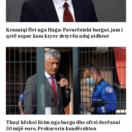
Krasniqi flet nga Haga: Pavarësisht burgut, jam i
qetë sepse kam kryer detyrën ndaj atdheut
​Thaçi kërkoi lirim nga burgu dhe ofroi dorëzani
50 mijë euro, Prokuroria kundërshton