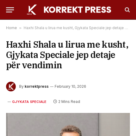
Home
»
Haxhi Shala u lirua me kusht, Gjykata Speciale jep detaje për vendimin
Haxhi Shala u lirua me kusht,
Gjykata Speciale jep detaje
për vendimin
By
korrektpress
February 10, 2026
2 Mins Read
GJYKATA SPECIALE