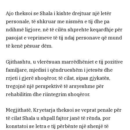
Ajo theksoi se Shala i kishte drejtuar një letër
personale, të shkruar me nismën e tij dhe pa
ndihmë ligjore, në të cilën shprehte keqardhje për
pasojat e veprimeve të tij ndaj personave që mund
të kenë pësuar dëm.
Gjithashtu, u vlerësuan marrëdhëniet e tij pozitive
familjare, mjedisi i qëndrueshëm i jetesës dhe
rrjeti i gjerë shoqëror, të cilat, sipas gjykatës,
tregojnë një perspektivë të arsyeshme për
rehabilitim dhe riintegrim shoqëror.
Megjithatë, Kryetarja theksoi se veprat penale për
të cilat Shala u shpall fajtor janë të rënda, por
konstatoi se letra e tij përbënte një shenjë të