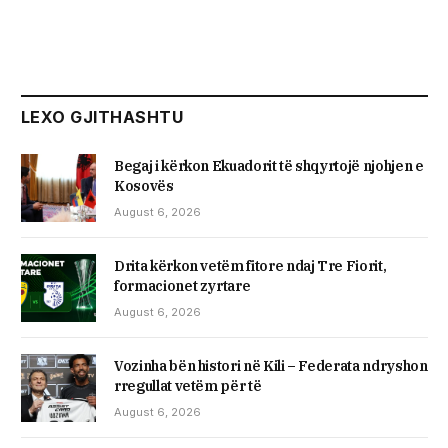
LEXO GJITHASHTU
Begaj i kërkon Ekuadorit të shqyrtojë njohjen e
Kosovës
August 6, 2026
Drita kërkon vetëm fitore ndaj Tre Fiorit,
formacionet zyrtare
August 6, 2026
Vozinha bën histori në Kili – Federata ndryshon
rregullat vetëm për të
August 6, 2026