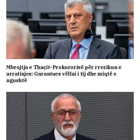
​Mbrojtja e Thaçit–Prokurorisë për rrezikun e
arratisjes: Garantues vëllai i tij dhe miqtë e
ngushtë