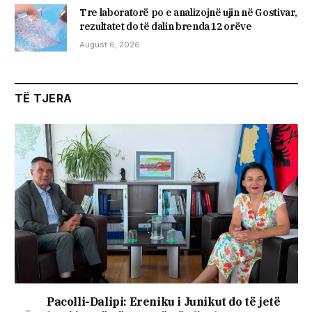
Tre laboratorë po e analizojnë ujin në Gostivar,
rezultatet do të dalin brenda 12 orëve
August 6, 2026
TË TJERA
Pacolli-Dalipi: Ereniku i Junikut do të jetë