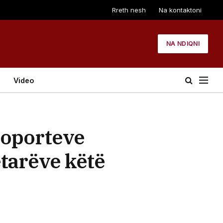
Rreth nesh
Na kontaktoni
NA NDIQNI
Video
roporteve
ëtarëve këtë