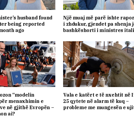
nister’s husband found
Një muaj më parë ishte rapo
ter being reported
i zhdukur, gjendet pa shenja 
 month ago
bashkëshorti i ministres ital
pozon “modelin
Vala e katërt e të nxehtit në It
 për menaxhimin e
25 qytete në alarm të kuq –
e në gjithë Evropën –
probleme me mungesën e uji
non ai?