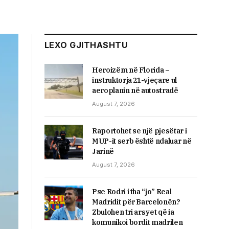
LEXO GJITHASHTU
Heroizëm në Florida –
instruktorja 21-vjeçare ul
aeroplanin në autostradë
August 7, 2026
Raportohet se një pjesëtar i
MUP-it serb është ndaluar në
Jarinë
August 7, 2026
Pse Rodri i tha “jo” Real
Madridit për Barcelonën?
Zbulohen tri arsyet që ia
komunikoi bordit madrilen