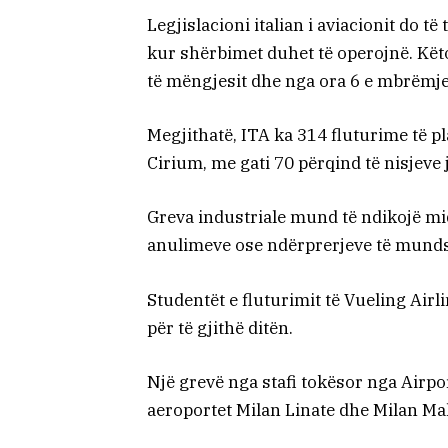
Legjislacioni italian i aviacionit do t
kur shërbimet duhet të operojnë. Këto
të mëngjesit dhe nga ora 6 e mbrëmje
Megjithatë, ITA ka 314 fluturime të p
Cirium, me gati 70 përqind të nisjeve 
Greva industriale mund të ndikojë mi
anulimeve ose ndërprerjeve të munds
Studentët e fluturimit të Vueling Airl
për të gjithë ditën.
Një grevë nga stafi tokësor nga Airp
aeroportet Milan Linate dhe Milan Ma