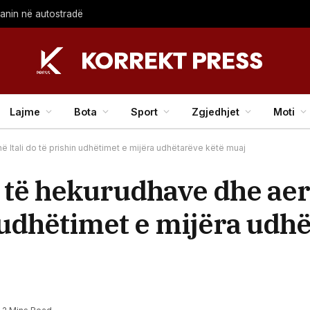
lanin në autostradë
Lajme
Bota
Sport
Zgjedhjet
Moti
Itali do të prishin udhëtimet e mijëra udhëtarëve këtë muaj
 të hekurudhave dhe ae
n udhëtimet e mijëra udh