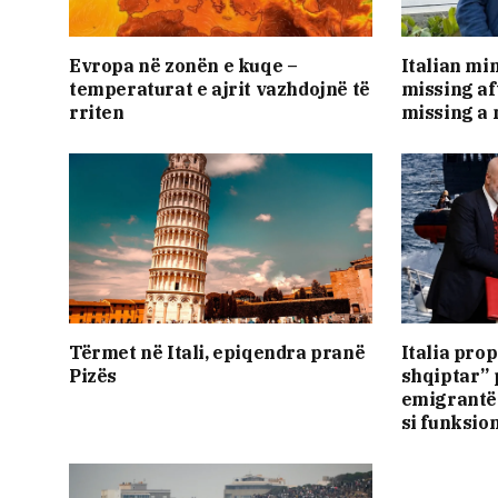
Evropa në zonën e kuqe –
Italian mi
temperaturat e ajrit vazhdojnë të
missing af
rriten
missing a
Tërmet në Itali, epiqendra pranë
Italia pro
Pizës
shqiptar”
emigrantëv
si funksio