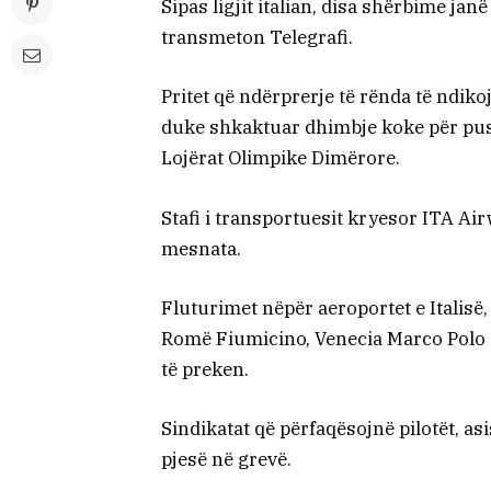
Sipas ligjit italian, disa shërbime jan
transmeton Telegrafi.
Pritet që ndërprerje të rënda të ndiko
duke shkaktuar dhimbje koke për pushu
Lojërat Olimpike Dimërore.
Stafi i transportuesit kryesor ITA Ai
mesnata.
Fluturimet nëpër aeroportet e Italisë
Romë Fiumicino, Venecia Marco Polo d
të preken.
Sindikatat që përfaqësojnë pilotët, as
pjesë në grevë.