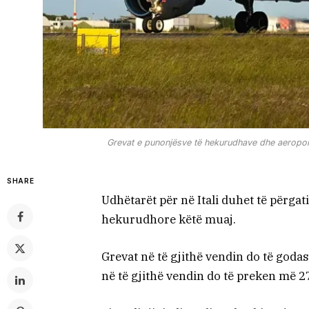
Grevat e punonjësve të hekurudhave dhe aeroporte
SHARE
Udhëtarët për në Itali duhet të përga
hekurudhore këtë muaj.
Grevat në të gjithë vendin do të goda
në të gjithë vendin do të preken më 2