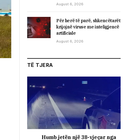
August 6, 2026
Për herë të parë, shkencëtarët
krijojnë viruse me inteligjencë
artificiale
August 6, 2026
TË TJERA
Humb jetën një 38-vjeçar nga