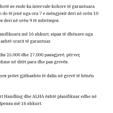
ë thotë se ende ka intervale kohore të garantuara
 do të jenë nga ora 7 e mëngjesit deri në orën 10
s deri në orën 9 të mbrëmjes.
lanifikuara më 16 shkurt, sipas të dhënave nga
jashtë orarit të garantuar.
dis 25,000 dhe 27,000 pasagjerë, përveç
hme në ditët para dhe pas grevës.
ines pritet gjithashtu të dalin në grevë të hënën
ort Handling dhe ALHA është planifikuar edhe në
lpensa më 16 shkurt.