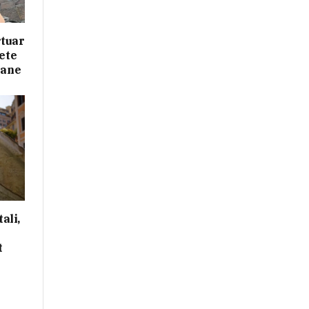
rtuar
jete
iane
ali,
t