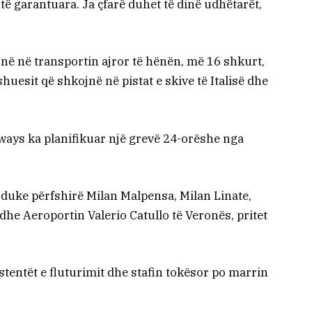
ë të garantuara. Ja çfarë duhet të dinë udhëtarët,
jnë në transportin ajror të hënën, më 16 shkurt,
esit që shkojnë në pistat e skive të Italisë dhe
rways ka planifikuar një grevë 24-orëshe nga
, duke përfshirë Milan Malpensa, Milan Linate,
he Aeroportin Valerio Catullo të Veronës, pritet
istentët e fluturimit dhe stafin tokësor po marrin