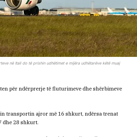
ve në Itali do të prishin udhëtimet e mijëra udhëtarëve këtë muaj
titen për ndërprerje të fluturimeve dhe shërbimeve
sin transportin ajror më 16 shkurt, ndërsa trenat
7 dhe 28 shkurt.