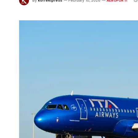
By
korrektpress
February 10, 2026
AEROPORTI