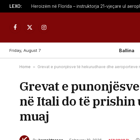
LEXO:
Heroizëm në Florida – instruktorja 21-vjeçare ul aerop
Facebook
X
Instagram
(Twitter)
Friday, August 7
Ballina
Home
»
Grevat e punonjësve të hekurudhave dhe aeroporteve në 
Grevat e punonjësve
në Itali do të prishi
muaj