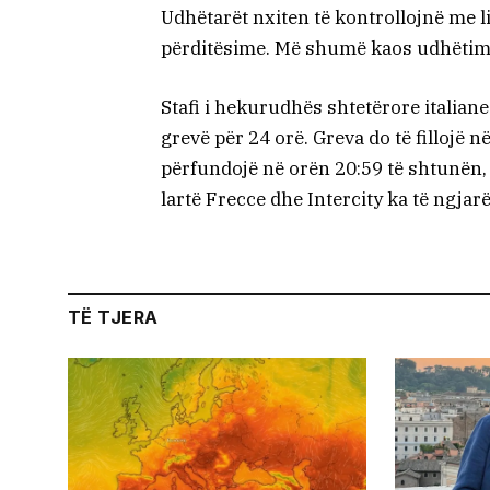
Udhëtarët nxiten të kontrollojnë me li
përditësime. Më shumë kaos udhëtimi 
Stafi i hekurudhës shtetërore italiane 
grevë për 24 orë. Greva do të fillojë 
përfundojë në orën 20:59 të shtunën, 
lartë Frecce dhe Intercity ka të ngjarë
TË TJERA