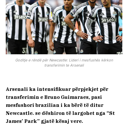
Goditje e rëndë për Newcastle: Lideri i mesfushës kërkon
transferimin te Arsenali
Arsenali ka intensifikuar përpjekjet për
transferimin e Bruno Guimaraes, pasi
mesfushori brazilian i ka bërë të ditur
Newcastle. se dëshiron të largohet nga “St
James’ Park” gjatë kësaj vere.