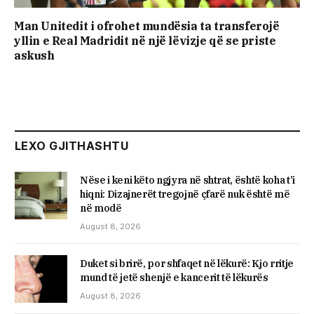
Man Unitedit i ofrohet mundësia ta transferojë
yllin e Real Madridit në një lëvizje që se priste
askush
LEXO GJITHASHTU
Nëse i keni këto ngjyra në shtrat, është koha t’i
hiqni: Dizajnerët tregojnë çfarë nuk është më
në modë
August 8, 2026
Duket si brirë, por shfaqet në lëkurë: Kjo rritje
mund të jetë shenjë e kancerit të lëkurës
August 8, 2026