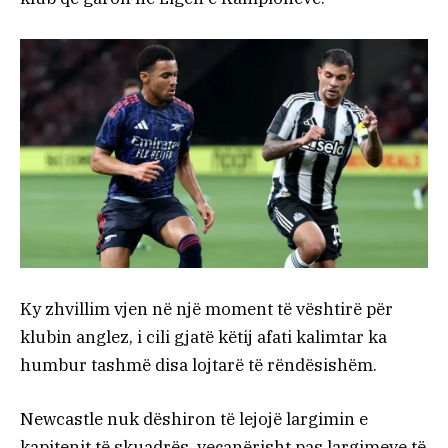
Ky zhvillim vjen në një moment të vështirë për
klubin anglez, i cili gjatë këtij afati kalimtar ka
humbur tashmë disa lojtarë të rëndësishëm.
Newcastle nuk dëshiron të lejojë largimin e
kapitenit të skuadrës, veçanërisht pas largimeve të