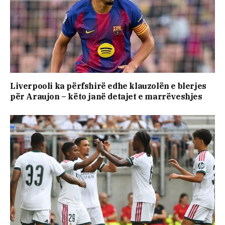
Liverpooli ka përfshirë edhe klauzolën e blerjes
për Araujon – këto janë detajet e marrëveshjes