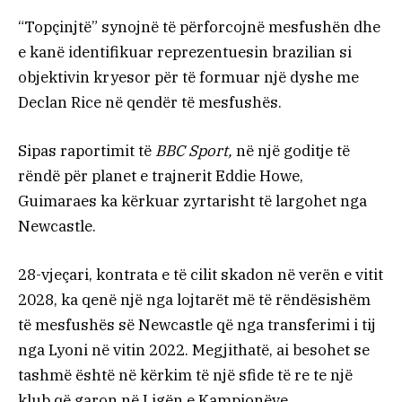
“Topçinjtë” synojnë të përforcojnë mesfushën dhe
e kanë identifikuar reprezentuesin brazilian si
objektivin kryesor për të formuar një dyshe me
Declan Rice në qendër të mesfushës.
Sipas raportimit të
BBC Sport,
në një goditje të
rëndë për planet e trajnerit Eddie Howe,
Guimaraes ka kërkuar zyrtarisht të largohet nga
Newcastle.
28-vjeçari, kontrata e të cilit skadon në verën e vitit
2028, ka qenë një nga lojtarët më të rëndësishëm
të mesfushës së Newcastle që nga transferimi i tij
nga Lyoni në vitin 2022. Megjithatë, ai besohet se
tashmë është në kërkim të një sfide të re te një
klub që garon në Ligën e Kampionëve.