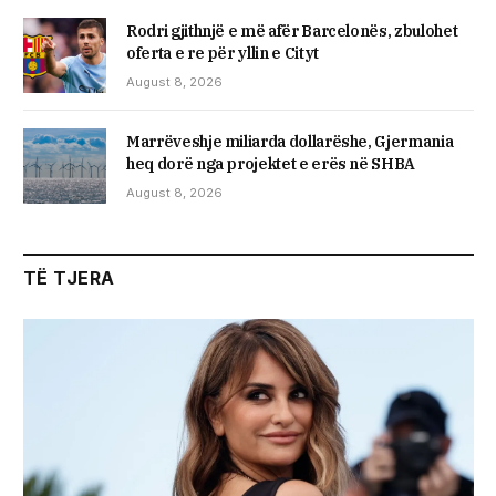
Rodri gjithnjë e më afër Barcelonës, zbulohet
oferta e re për yllin e Cityt
August 8, 2026
Marrëveshje miliarda dollarëshe, Gjermania
heq dorë nga projektet e erës në SHBA
August 8, 2026
TË TJERA