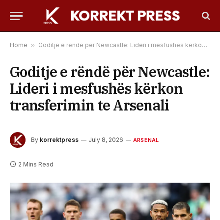
Home
»
Goditje e rëndë për Newcastle: Lideri i mesfushës kërkon transferimin te Arsenali
Goditje e rëndë për Newcastle:
Lideri i mesfushës kërkon
transferimin te Arsenali
By
korrektpress
July 8, 2026
ARSENAL
2 Mins Read