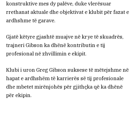
konstruktive mes dy palëve, duke vlerësuar
rrethanat aktuale dhe objektivat e klubit për fazat e
ardhshme të garave.
Gjatë këtyre gjashtë muajve në krye të skuadrës,
trajneri Gibson ka dhënë kontributin e tij
profesional në zhvillimin e ekipit.
Klubi i uron Greg Gibson suksese të mëtejshme në
hapat e ardhshëm të karrierës së tij profesionale
dhe mbetet mirënjohës për gjithçka që ka dhënë
për ekipin.