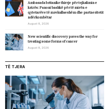
Ambasada britanike thirrje për tejkalimin e
krizës: Punoni bashkë për të mirën e
qytetarëve të mrekullueshëm dhe partneritetit
ndërkombëtar
August 8, 2026
New scientific discovery paves the way for
treating some forms of cancer
August 8, 2026
TË TJERA