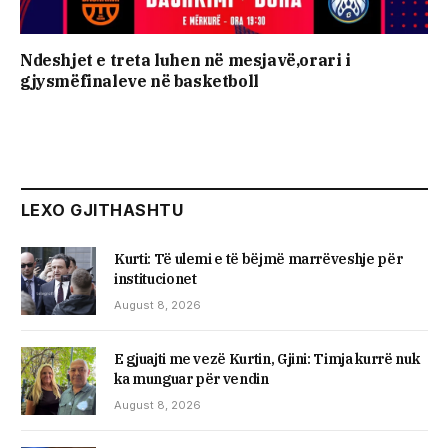
Ndeshjet e treta luhen në mesjavë,orari i
gjysmëfinaleve në basketboll
LEXO GJITHASHTU
Kurti: Të ulemi e të bëjmë marrëveshje për
institucionet
August 8, 2026
E gjuajti me vezë Kurtin, ​Gjini: Timja kurrë nuk
ka munguar për vendin
August 8, 2026