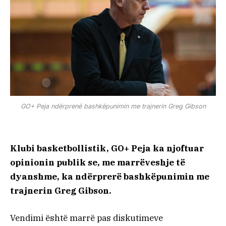
GO+ Peja ndërprenë bashkëpunimin me trajnerin Greg Gibson
Klubi basketbollistik, GO+ Peja ka njoftuar
opinionin publik se, me marrëveshje të
dyanshme, ka ndërprerë bashkëpunimin me
trajnerin Greg Gibson.
Vendimi është marrë pas diskutimeve