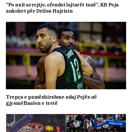
“Po nxit urrejtje, ofendoi lojtarët tanë”, KB Peja
ankohet për Drilon Hajrizin
Trepça e pamëshirshme ndaj Pejës në
gjysmëfinalen e tretë