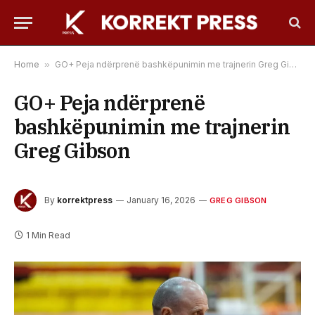
Home
»
GO+ Peja ndërprenë bashkëpunimin me trajnerin Greg Gibson
GO+ Peja ndërprenë
bashkëpunimin me trajnerin
Greg Gibson
By
korrektpress
January 16, 2026
GREG GIBSON
1 Min Read