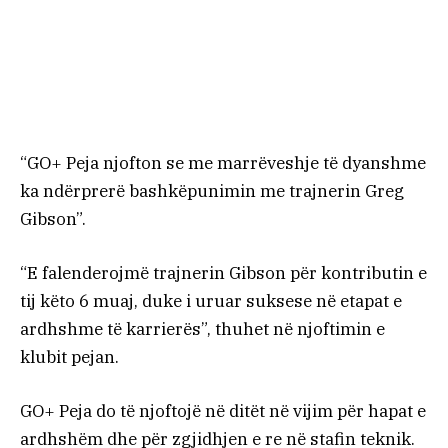
“GO+ Peja njofton se me marrëveshje të dyanshme
ka ndërprerë bashkëpunimin me trajnerin Greg
Gibson”.
“E falenderojmë trajnerin Gibson për kontributin e
tij këto 6 muaj, duke i uruar suksese në etapat e
ardhshme të karrierës”, thuhet në njoftimin e
klubit pejan.
GO+ Peja do të njoftojë në ditët në vijim për hapat e
ardhshëm dhe për zgjidhjen e re në stafin teknik.