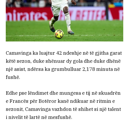
Camavinga ka luajtur 42 ndeshje në të gjitha garat
këtë sezon, duke shënuar dy gola dhe duke dhënë
një asist, ndërsa ka grumbulluar 2,178 minuta në
fushë.
Edhe pse lëndimet dhe mungesa e tij në skuadrën
e Francës për Botëror kanë ndikuar në ritmin e
sezonit, Camavinga vazhdon të shihet si një talent
i nivelit të lartë në mesfushë.