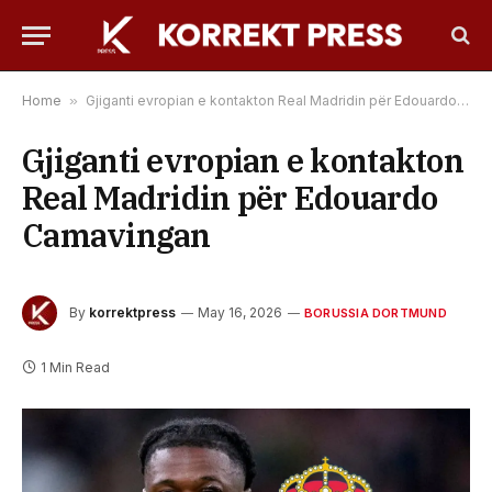
Home
»
Gjiganti evropian e kontakton Real Madridin për Edouardo Camavingan
Gjiganti evropian e kontakton
Real Madridin për Edouardo
Camavingan
By
korrektpress
May 16, 2026
BORUSSIA DORTMUND
1 Min Read