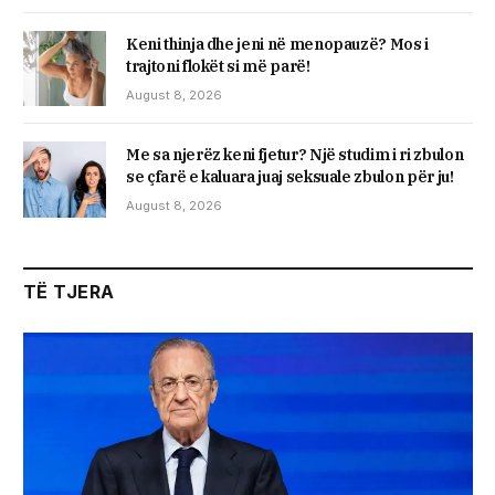
Keni thinja dhe jeni në menopauzë? Mos i
trajtoni flokët si më parë!
August 8, 2026
Me sa njerëz keni fjetur? Një studim i ri zbulon
se çfarë e kaluara juaj seksuale zbulon për ju!
August 8, 2026
TË TJERA