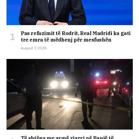
Pas refuzimit të Rodrit, Real Madridi ka gati
tre emra të mëdhenj për mesfushën
August 7, 2026
Të shtëna me armë zjarri në Banjë të