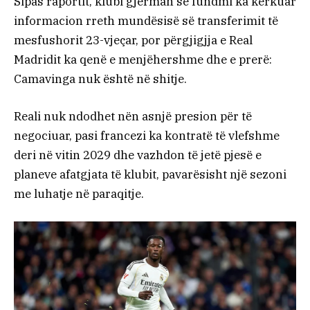
Sipas raportit, klubi gjerman së fundmi ka kërkuar
informacion rreth mundësisë së transferimit të
mesfushorit 23-vjeçar, por përgjigjja e Real
Madridit ka qenë e menjëhershme dhe e prerë:
Camavinga nuk është në shitje.
Reali nuk ndodhet nën asnjë presion për të
negociuar, pasi francezi ka kontratë të vlefshme
deri në vitin 2029 dhe vazhdon të jetë pjesë e
planeve afatgjata të klubit, pavarësisht një sezoni
me luhatje në paraqitje.