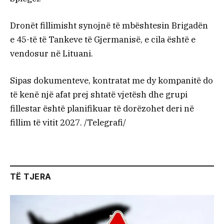
Dronët fillimisht synojnë të mbështesin Brigadën
e 45-të të Tankeve të Gjermanisë, e cila është e
vendosur në Lituani.
Sipas dokumenteve, kontratat me dy kompanitë do
të kenë një afat prej shtatë vjetësh dhe grupi
fillestar është planifikuar të dorëzohet deri në
fillim të vitit 2027. /Telegrafi/
TË TJERA