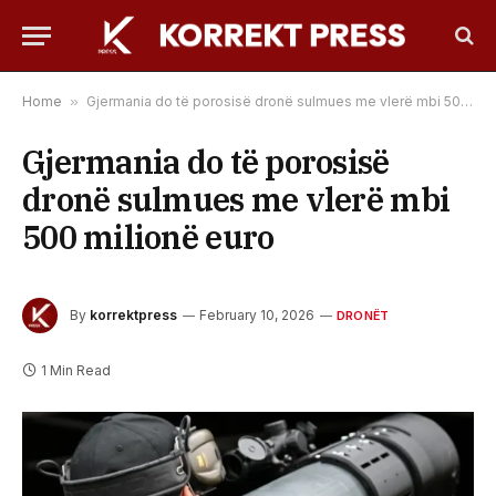
Home
»
Gjermania do të porosisë dronë sulmues me vlerë mbi 500 milionë euro
Gjermania do të porosisë
dronë sulmues me vlerë mbi
500 milionë euro
By
korrektpress
February 10, 2026
DRONËT
1 Min Read