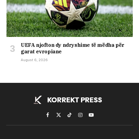
UEFA njofton dy ndryshime të mëdha për
garat evropiane
August 6, 2026
Facebook
X
TikTok
Instagram
YouTube
(Twitter)