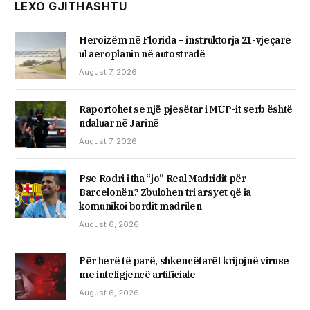
LEXO GJITHASHTU
Heroizëm në Florida – instruktorja 21-vjeçare
ul aeroplanin në autostradë
August 7, 2026
Raportohet se një pjesëtar i MUP-it serb është
ndaluar në Jarinë
August 7, 2026
Pse Rodri i tha “jo” Real Madridit për
Barcelonën? Zbulohen tri arsyet që ia
komunikoi bordit madrilen
August 6, 2026
Për herë të parë, shkencëtarët krijojnë viruse
me inteligjencë artificiale
August 6, 2026