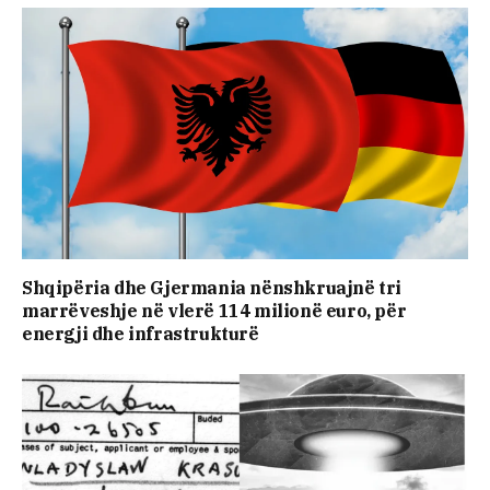
​Shqipëria dhe Gjermania nënshkruajnë tri
marrëveshje në vlerë 114 milionë euro, për
energji dhe infrastrukturë