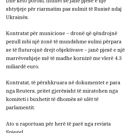
Dhe këto porosi, thuhet se janë pjesë e një
shtytjeje për riarmatim pas sulmit të Rusisë ndaj
Ukrainës.
Kontratat për municione – dronë që qëndrojnë
pezull mbi një zonë të mundshme sulmi përpara
se të fluturojnë drejt objektivave – janë pjesë e një
marrëveshjeje më të madhe kornizë me vlerë 4.3
miliardë euro.
Kontratat, të përshkruara në dokumentet e para
nga Reuters, pritet gjerësisht të miratohen nga
komiteti i buxhetit të dhomës së ulët të
parlamentit.
Ato u raportuan për herë të parë nga revista
Spiegel.