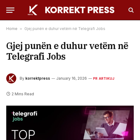
Home
»
Gjej punën e duhur vetëm në Telegrafi Jobs
Gjej punën e duhur vetëm në
Telegrafi Jobs
By
korrektpress
January 16, 2026
PR ARTIKUJ
2 Mins Read