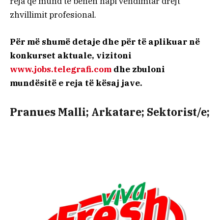
reja që mund të bëhen hapi vendimtar drejt
zhvillimit profesional.
Për më shumë detaje dhe për të aplikuar në
konkurset aktuale, vizitoni
www.jobs.telegrafi.com
dhe zbuloni
mundësitë e reja të kësaj jave.
Pranues Malli; Arkatare; Sektorist/e;