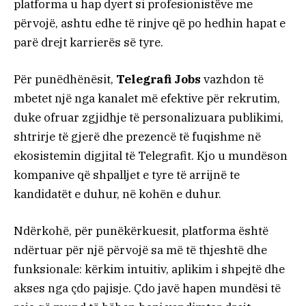
platforma u hap dyert si profesionistëve me
përvojë, ashtu edhe të rinjve që po hedhin hapat e
parë drejt karrierës së tyre.
Për punëdhënësit,
Telegrafi Jobs
vazhdon të
mbetet një nga kanalet më efektive për rekrutim,
duke ofruar zgjidhje të personalizuara publikimi,
shtrirje të gjerë dhe prezencë të fuqishme në
ekosistemin digjital të Telegrafit. Kjo u mundëson
kompanive që shpalljet e tyre të arrijnë te
kandidatët e duhur, në kohën e duhur.
Ndërkohë, për punëkërkuesit, platforma është
ndërtuar për një përvojë sa më të thjeshtë dhe
funksionale: kërkim intuitiv, aplikim i shpejtë dhe
akses nga çdo pajisje. Çdo javë hapen mundësi të