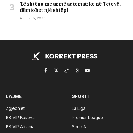
Të shtëna me armë automatike në Tetovë,
dëmtohet një shtëpi
August 8, 2026
Facebook
X
TikTok
Instagram
YouTube
(Twitter)
LAJME
SPORTI
Zgjedhjet
La Liga
BB VIP Kosova
Premier League
BB VIP Albania
Serie A