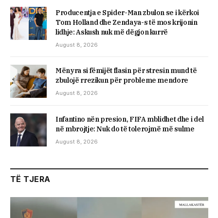
Producentja e Spider-Man zbulon se i kërkoi
Tom Holland dhe Zendaya-s të mos krijonin
lidhje: Askush nuk më dëgjon kurrë
August 8, 2026
Mënyra si fëmijët flasin për stresin mund të
zbulojë rrezikun për probleme mendore
August 8, 2026
Infantino nën presion, FIFA mblidhet dhe i del
në mbrojtje: Nuk do të tolerojmë më sulme
August 8, 2026
TË TJERA