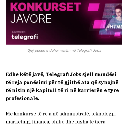
Gjej punën e duhur vetëm në Telegrafi Jobs
Edhe këtë javë, Telegrafi Jobs sjell mundësi
të reja punësimi për të gjithë ata që synojnë
të nisin një kapitull të ri në karrierën e tyre
profesionale.
Me konkurse të reja në administratë, teknologji,
marketing, financa, shitje dhe fusha të tjera,