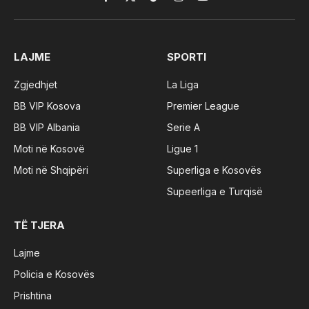
Facebook
X
TikTok
Instagram
YouTube
(Twitter)
LAJME
SPORTI
Zgjedhjet
La Liga
BB VIP Kosova
Premier League
BB VIP Albania
Serie A
Moti në Kosovë
Ligue 1
Moti në Shqipëri
Superliga e Kosovës
Supeerliga e Turqisë
TË TJERA
Lajme
Policia e Kosovës
Prishtina