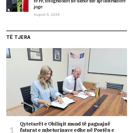
të re, fotografohet në darkë me një instruktore
joge
August 6, 2026
TË TJERA
Qytetarët e Obiliqit mund të paguajnë
faturat e mbeturinave edhe në Postën e