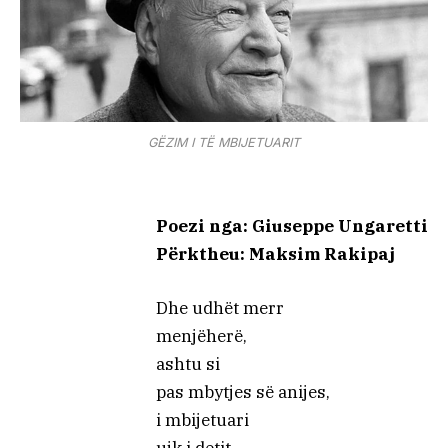
GËZIM I TË MBIJETUARIT
Poezi nga: Giuseppe Ungaretti
Përktheu: Maksim Rakipaj
Dhe udhët merr
menjëherë,
ashtu si
pas mbytjes së anijes,
i mbijetuari