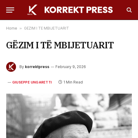
Home
»
GËZIM I TË MBIJETUARIT
GËZIM I TË MBIJETUARIT
By
korrektpress
February 9, 2026
1 Min Read
GIUSEPPE UNGARETTI