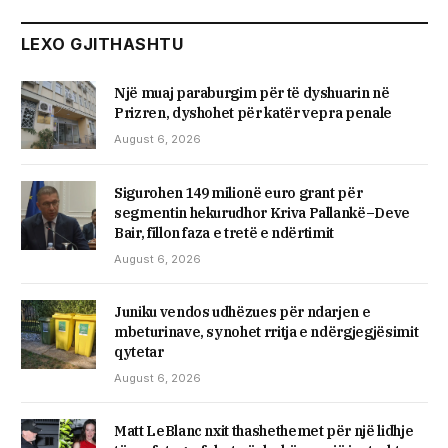
LEXO GJITHASHTU
Një muaj paraburgim për të dyshuarin në
Prizren, dyshohet për katër vepra penale
August 6, 2026
Sigurohen 149 milionë euro grant për
segmentin hekurudhor Kriva Pallankë–Deve
Bair, fillon faza e tretë e ndërtimit
August 6, 2026
Juniku vendos udhëzues për ndarjen e
mbeturinave, synohet rritja e ndërgjegjësimit
qytetar
August 6, 2026
Matt LeBlanc nxit thashethemet për një lidhje