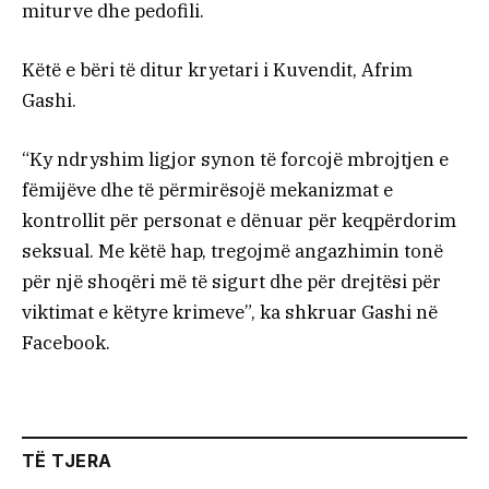
miturve dhe pedofili.
Këtë e bëri të ditur kryetari i Kuvendit, Afrim
Gashi.
“Ky ndryshim ligjor synon të forcojë mbrojtjen e
fëmijëve dhe të përmirësojë mekanizmat e
kontrollit për personat e dënuar për keqpërdorim
seksual. Me këtë hap, tregojmë angazhimin tonë
për një shoqëri më të sigurt dhe për drejtësi për
viktimat e këtyre krimeve”, ka shkruar Gashi në
Facebook.
TË TJERA