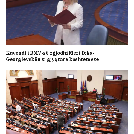
Kuvendi i RMV-së zgjodhi Meri Dika-
Georgievskën si gjyqtare kushtetuese