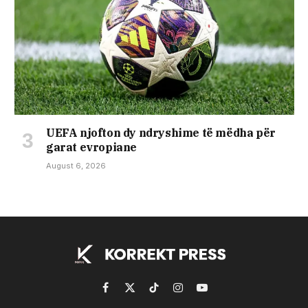
UEFA njofton dy ndryshime të mëdha për
garat evropiane
August 6, 2026
Facebook
X
TikTok
Instagram
YouTube