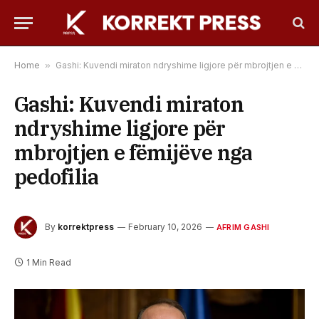
Home
»
Gashi: Kuvendi miraton ndryshime ligjore për mbrojtjen e fëmijëve nga pedofilia
Gashi: Kuvendi miraton
ndryshime ligjore për
mbrojtjen e fëmijëve nga
pedofilia
By
korrektpress
February 10, 2026
AFRIM GASHI
1 Min Read