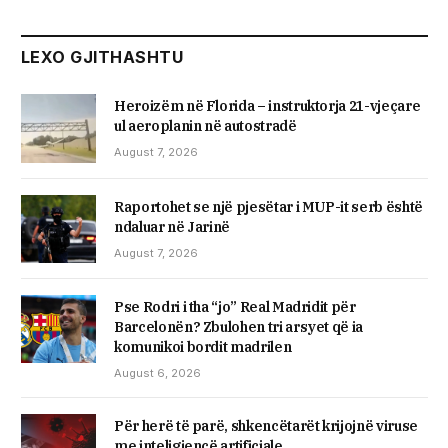
LEXO GJITHASHTU
Heroizëm në Florida – instruktorja 21-vjeçare
ul aeroplanin në autostradë
August 7, 2026
Raportohet se një pjesëtar i MUP-it serb është
ndaluar në Jarinë
August 7, 2026
Pse Rodri i tha “jo” Real Madridit për
Barcelonën? Zbulohen tri arsyet që ia
komunikoi bordit madrilen
August 6, 2026
Për herë të parë, shkencëtarët krijojnë viruse
me inteligjencë artificiale