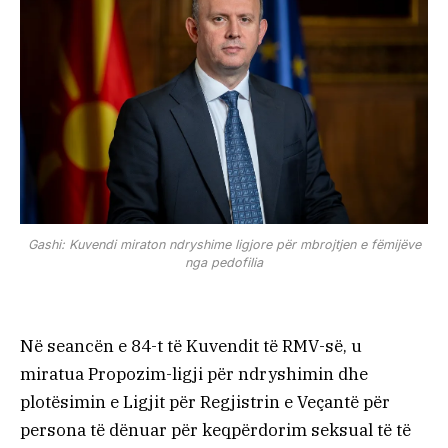
Gashi: Kuvendi miraton ndryshime ligjore për mbrojtjen e fëmijëve
nga pedofilia
Në seancën e 84-t të Kuvendit të RMV-së, u
miratua Propozim-ligji për ndryshimin dhe
plotësimin e Ligjit për Regjistrin e Veçantë për
persona të dënuar për keqpërdorim seksual të të