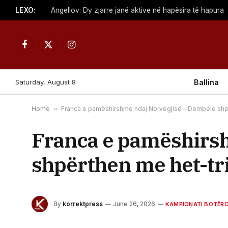
LEXO:
Angellov: Dy zjarre janë aktive në hapësira të hapura
Facebook
X
Instagram
(Twitter)
Saturday, August 8
Ballina
Home
»
Franca e pamëshirshme ndaj Norvegjisë – Dembele shpë
Franca e pamëshirs
shpërthen me het-tri
By
korrektpress
June 26, 2026
KAMPIONATI BOTËRO