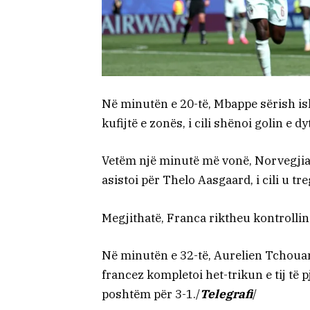
Në minutën e 20-të, Mbappe sërish i
kufijtë e zonës, i cili shënoi golin e d
Vetëm një minutë më vonë, Norvegjia 
asistoi për Thelo Aasgaard, i cili u tre
Megjithatë, Franca riktheu kontrollin t
Në minutën e 32-të, Aurelien Tchoua
francez kompletoi het-trikun e tij të 
poshtëm për 3-1./
Telegrafi
/