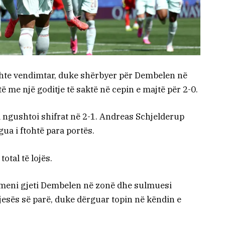
shte vendimtar, duke shërbyer për Dembelen në
ytë me një goditje të saktë në cepin e majtë për 2-0.
ngushtoi shifrat në 2-1. Andreas Schjelderup
gua i ftohtë para portës.
otal të lojës.
meni gjeti Dembelen në zonë dhe sulmuesi
pjesës së parë, duke dërguar topin në këndin e