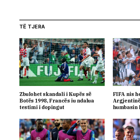
TË TJERA
Zbulohet skandali i Kupës së
FIFA nis he
Botës 1998, Francës iu ndalua
Argjentinë
testimi i dopingut
humbasin 