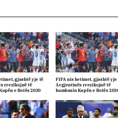
timet, gjashtë yje të
FIFA nis hetimet, gjashtë yje 
s rrezikojnë të
Argjentinës rrezikojnë të
Kupën e Botës 2030
humbasin Kupën e Botës 203