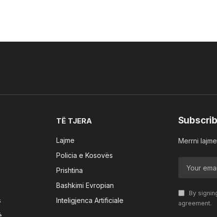
Subscrib
TË TJERA
Lajme
Merrni lajmet
Policia e Kosovës
Prishtina
Bashkimi Evropian
By signin
s
Inteligjenca Artificiale
agreement.
ë