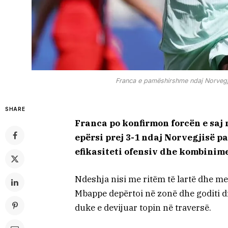
Franca e pamëshirshme ndaj Norvegji
SHARE
Franca po konfirmon forcën e saj
epërsi prej 3-1 ndaj Norvegjisë p
efikasiteti ofensiv dhe kombinime
Ndeshja nisi me ritëm të lartë dhe me 
Mbappe depërtoi në zonë dhe goditi dr
duke e devijuar topin në traversë.