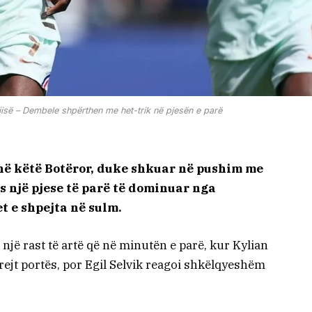
së – Dembele shpërthen me het-trik në pjesën e parë
 në këtë Botëror, duke shkuar në pushim me
as një pjese të parë të dominuar nga
t e shpejta në sulm.
një rast të artë që në minutën e parë, kur Kylian
ejt portës, por Egil Selvik reagoi shkëlqyeshëm