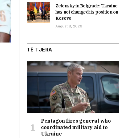
Zelensky in Belgrade: Ukraine
has not changed its position on
Kosovo
August 8, 2026
TË TJERA
Pentagon fires general who
coordinated military aid to
Ukraine