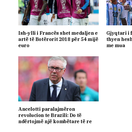
Ish-ylli i Francës shet medaljen e
Gjyqtari i 
artë të Botërorit 2018 për 54 mijë
thyen hesht
euro
me mua
Ancelotti paralajmëron
revolucion te Brazili: Do të
ndërtojmë një kombëtare të re