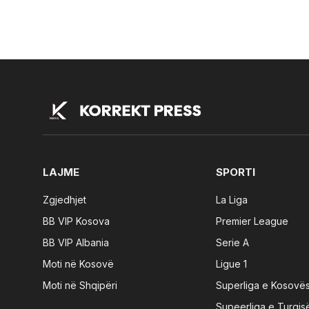
LAJME
SPORTI
Zgjedhjet
La Liga
BB VIP Kosova
Premier League
BB VIP Albania
Serie A
Moti në Kosovë
Ligue 1
Moti në Shqipëri
Superliga e Kosovë
Supeerliga e Turqis