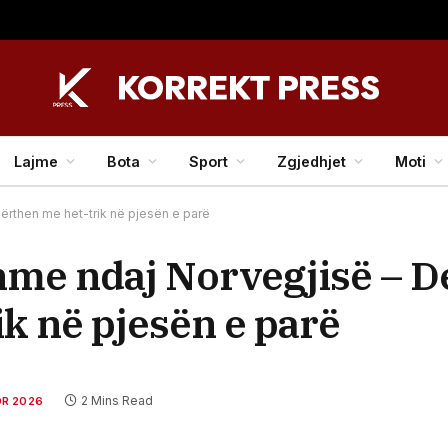
Lajme
Bota
Sport
Zgjedhjet
Moti
rthen me het-trik në pjesën e parë
hme ndaj Norvegjisë – 
k në pjesën e parë
2 Mins Read
R 2026