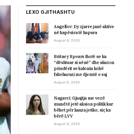
LEXO GJITHASHTU
Angellov: Dy zjarre janë aktive
në hapësira të hapura
August 8, 2026
Britney Spears thotë se ka
“dështuar si nënë” dhe akuzon
prindërit se kalonin kohë
fshehurazi me djemtë e saj
August 8, 2026
Nagavci: Gjuajtja me vezë
mund të jetë aksion politik kur
bëhet për kauza jetike, siç ka
bërë LVV
August 8, 2026