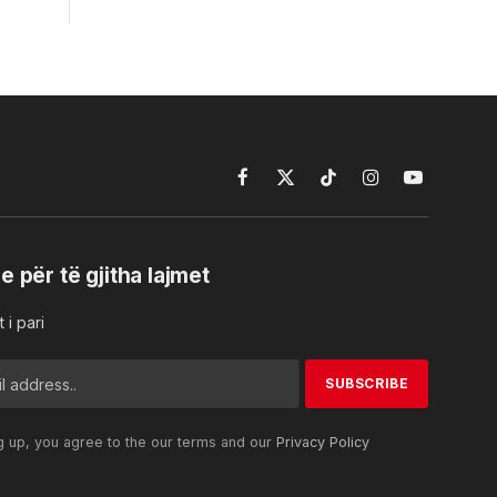
Facebook
X
TikTok
Instagram
YouTube
(Twitter)
e për të gjitha lajmet
 i pari
g up, you agree to the our terms and our
Privacy Policy