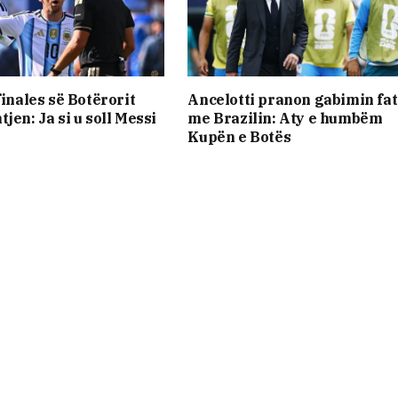
finales së Botërorit
Ancelotti pranon gabimin fat
jen: Ja si u soll Messi
me Brazilin: Aty e humbëm
Kupën e Botës