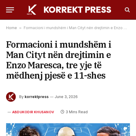
Home
»
Formacioni i mundshëm i Man Cityt nën drejtimin e Enzo Maresca, tre yje të mëdhenj pjesë e 11-shes
Formacioni i mundshëm i
Man Cityt nën drejtimin e
Enzo Maresca, tre yje të
mëdhenj pjesë e 11-shes
By
korrektpress
June 3, 2026
3 Mins Read
ABDUKODIR KHUSANOV