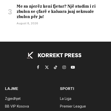
Me sa njerëz keni fjetur? Një studim i ri
zbulon se çfarë e kaluara juaj seksuale
zbulon për ju!
August 8, 2026
Facebook
X
TikTok
Instagram
YouTube
(Twitter)
LAJME
SPORTI
Zgjedhjet
La Liga
BB VIP Kosova
Premier League