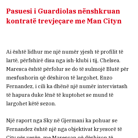
Pasuesi i Guardiolas nënshkruan
kontratë trevjeçare me Man Cityn
Ai është lidhur me një numër yjesh të profilit të
lartë, përfshirë disa nga ish-klubi i tij, Chelsea.
Maresca është përfolur se do të sulmojë Blutë për
mesfushorin që dëshiron të largohet, Enzo
Fernandez, i cili ka dhënë një numër intervistash
të hapura duke lënë të kuptohet se mund të
largohet këtë sezon.
Një raport nga Sky në Gjermani ka pohuar se
Fernandez është një nga objektivat kryesorë të
City për verën, me Marescan që dëshiron të