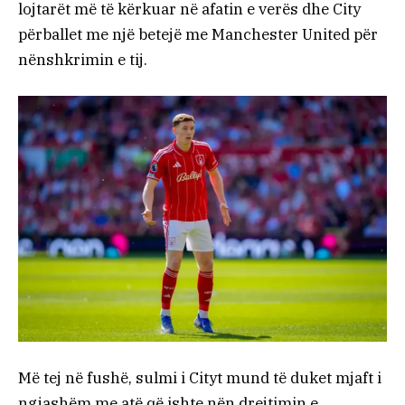
lojtarët më të kërkuar në afatin e verës dhe City
përballet me një betejë me Manchester United për
nënshkrimin e tij.
Më tej në fushë, sulmi i Cityt mund të duket mjaft i
ngjashëm me atë që ishte nën drejtimin e