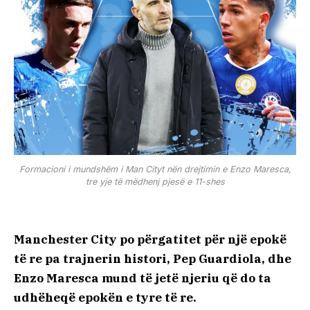
Formacioni i mundshëm i Man Cityt nën drejtimin e Enzo Maresca,
tre yje të mëdhenj pjesë e 11-shes
Manchester City po përgatitet për një epokë
të re pa trajnerin histori, Pep Guardiola, dhe
Enzo Maresca mund të jetë njeriu që do ta
udhëheqë epokën e tyre të re.