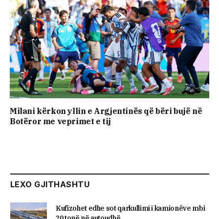
Milani kërkon yllin e Argjentinës që bëri bujë në
Botëror me veprimet e tij
LEXO GJITHASHTU
Kufizohet edhe sot qarkullimi i kamionëve mbi
20 tonë në autoudhë