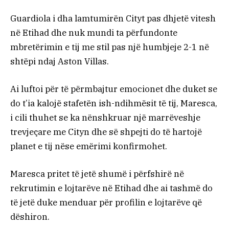
Guardiola i dha lamtumirën Cityt pas dhjetë vitesh
në Etihad dhe nuk mundi ta përfundonte
mbretërimin e tij me stil pas një humbjeje 2-1 në
shtëpi ndaj Aston Villas.
Ai luftoi për të përmbajtur emocionet dhe duket se
do t’ia kalojë stafetën ish-ndihmësit të tij, Maresca,
i cili thuhet se ka nënshkruar një marrëveshje
trevjeçare me Cityn dhe së shpejti do të hartojë
planet e tij nëse emërimi konfirmohet.
Maresca pritet të jetë shumë i përfshirë në
rekrutimin e lojtarëve në Etihad dhe ai tashmë do
të jetë duke menduar për profilin e lojtarëve që
dëshiron.