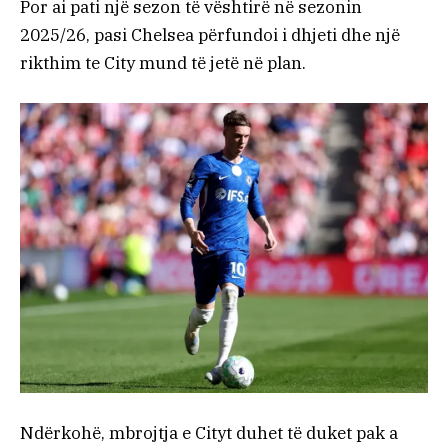
Por ai pati një sezon të vështirë në sezonin
2025/26, pasi Chelsea përfundoi i dhjeti dhe një
rikthim te City mund të jetë në plan.
Ndërkohë, mbrojtja e Cityt duhet të duket pak a