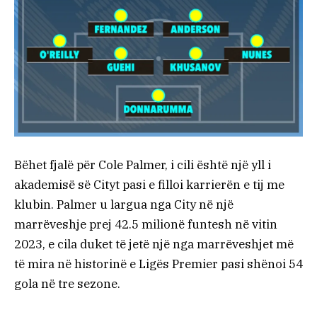
Bëhet fjalë për Cole Palmer, i cili është një yll i
akademisë së Cityt pasi e filloi karrierën e tij me
klubin. Palmer u largua nga City në një
marrëveshje prej 42.5 milionë funtesh në vitin
2023, e cila duket të jetë një nga marrëveshjet më
të mira në historinë e Ligës Premier pasi shënoi 54
gola në tre sezone.